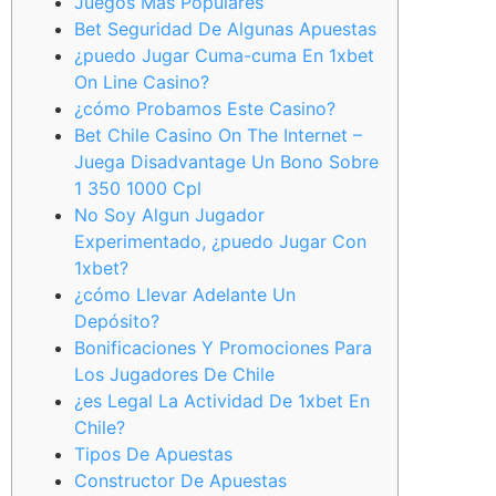
Juegos Más Populares
Bet Seguridad De Algunas Apuestas
¿puedo Jugar Cuma-cuma En 1xbet
On Line Casino?
¿cómo Probamos Este Casino?
Bet Chile Casino On The Internet –
Juega Disadvantage Un Bono Sobre
1 350 1000 Cpl
No Soy Algun Jugador
Experimentado, ¿puedo Jugar Con
1xbet?
¿cómo Llevar Adelante Un
Depósito?
Bonificaciones Y Promociones Para
Los Jugadores De Chile
¿es Legal La Actividad De 1xbet En
Chile?
Tipos De Apuestas
Constructor De Apuestas