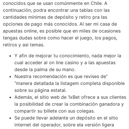
conocidos que se usan comúnmente en Chile. A
continuación, podra encontrar una tablas con las
cantidades mínimas de depósito y retiro pra las
opciones de pago más conocidos. Al ser mi casa de
apuestas online, es posible que en miles de ocasiones
tengas dudas sobre como hacer el juego, los pagos,
retiros y asi temas.
Y afin de mejorar tu conocimiento, nada mejor la
cual acceder al on line casino y a las apuestas
desde la palma de su mano.
Nuestra recomendación es que revises de”
“manera detallada la listagem completa disponible
sobre su página estatal.
Además, el sitio web de 1xBet ofrece a sus clientes
la posibilidad de crear la combinación ganadora y
compartir su billete con sus colegas.
Se puede llevar adelante un depósito en el sitio
internet del operador, sobre ela versión ligera