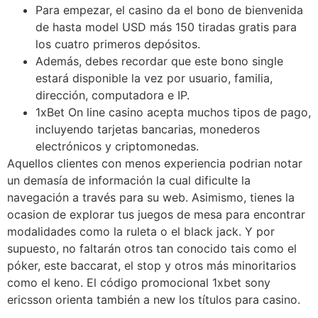
Para empezar, el casino da el bono de bienvenida
de hasta model USD más 150 tiradas gratis para
los cuatro primeros depósitos.
Además, debes recordar que este bono single
estará disponible la vez por usuario, familia,
dirección, computadora e IP.
1xBet On line casino acepta muchos tipos de pago,
incluyendo tarjetas bancarias, monederos
electrónicos y criptomonedas.
Aquellos clientes con menos experiencia podrian notar
un demasía de información la cual dificulte la
navegación a través para su web. Asimismo, tienes la
ocasion de explorar tus juegos de mesa para encontrar
modalidades como la ruleta o el black jack. Y por
supuesto, no faltarán otros tan conocido tais como el
póker, este baccarat, el stop y otros más minoritarios
como el keno. El código promocional 1xbet sony
ericsson orienta también a new los títulos para casino.