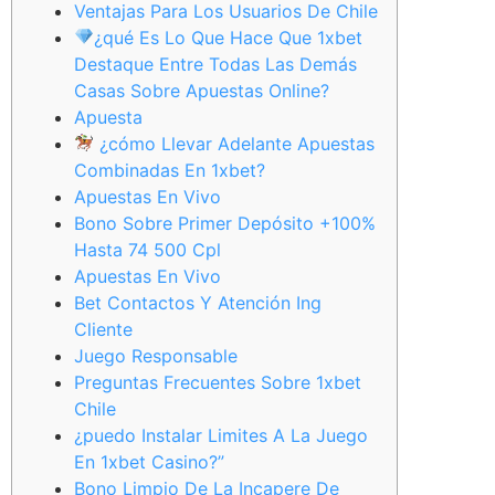
Ventajas Para Los Usuarios De Chile
¿qué Es Lo Que Hace Que 1xbet
Destaque Entre Todas Las Demás
Casas Sobre Apuestas Online?
Apuesta
¿cómo Llevar Adelante Apuestas
Combinadas En 1xbet?
Apuestas En Vivo
Bono Sobre Primer Depósito +100%
Hasta 74 500 Cpl
Apuestas En Vivo
Bet Contactos Y Atención Ing
Cliente
Juego Responsable
Preguntas Frecuentes Sobre 1xbet
Chile
¿puedo Instalar Limites A La Juego
En 1xbet Casino?”
Bono Limpio De La Incapere De