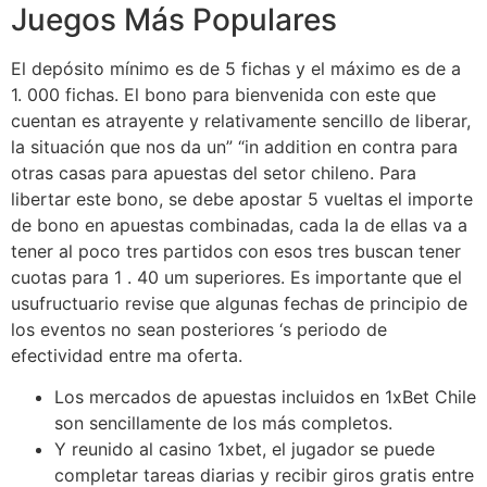
Juegos Más Populares
El depósito mínimo es de 5 fichas y el máximo es de a
1. 000 fichas. El bono para bienvenida con este que
cuentan es atrayente y relativamente sencillo de liberar,
la situación que nos da un” “in addition en contra para
otras casas para apuestas del setor chileno. Para
libertar este bono, se debe apostar 5 vueltas el importe
de bono en apuestas combinadas, cada la de ellas va a
tener al poco tres partidos con esos tres buscan tener
cuotas para 1 . 40 um superiores. Es importante que el
usufructuario revise que algunas fechas de principio de
los eventos no sean posteriores ‘s periodo de
efectividad entre ma oferta.
Los mercados de apuestas incluidos en 1xBet Chile
son sencillamente de los más completos.
Y reunido al casino 1xbet, el jugador se puede
completar tareas diarias y recibir giros gratis entre