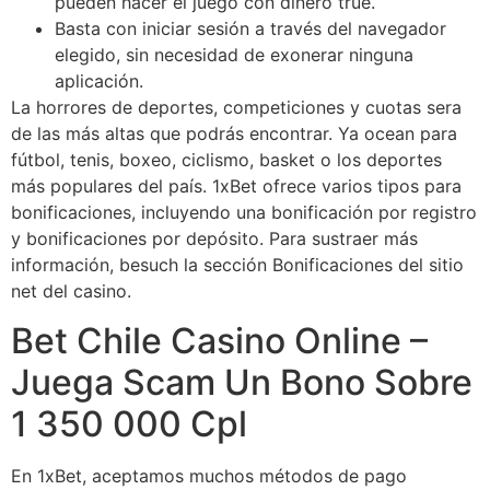
pueden hacer el juego con dinero true.
Basta con iniciar sesión a través del navegador
elegido, sin necesidad de exonerar ninguna
aplicación.
La horrores de deportes, competiciones y cuotas sera
de las más altas que podrás encontrar. Ya ocean para
fútbol, tenis, boxeo, ciclismo, basket o los deportes
más populares del país. 1xBet ofrece varios tipos para
bonificaciones, incluyendo una bonificación por registro
y bonificaciones por depósito. Para sustraer más
información, besuch la sección Bonificaciones del sitio
net del casino.
Bet Chile Casino Online –
Juega Scam Un Bono Sobre
1 350 000 Cpl
En 1xBet, aceptamos muchos métodos de pago