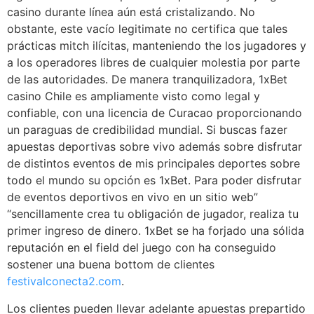
casino durante línea aún está cristalizando. No
obstante, este vacío legitimate no certifica que tales
prácticas mitch ilícitas, manteniendo the los jugadores y
a los operadores libres de cualquier molestia por parte
de las autoridades. De manera tranquilizadora, 1xBet
casino Chile es ampliamente visto como legal y
confiable, con una licencia de Curacao proporcionando
un paraguas de credibilidad mundial. Si buscas fazer
apuestas deportivas sobre vivo además sobre disfrutar
de distintos eventos de mis principales deportes sobre
todo el mundo su opción es 1xBet. Para poder disfrutar
de eventos deportivos en vivo en un sitio web”
“sencillamente crea tu obligación de jugador, realiza tu
primer ingreso de dinero. 1xBet se ha forjado una sólida
reputación en el field del juego con ha conseguido
sostener una buena bottom de clientes
festivalconecta2.com
.
Los clientes pueden llevar adelante apuestas prepartido