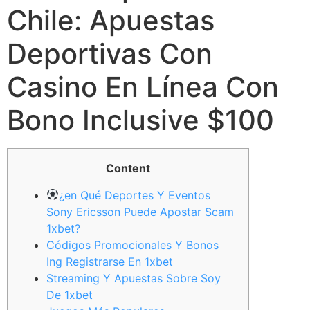
Chile: Apuestas
Deportivas Con
Casino En Línea Con
Bono Inclusive $100
Content
¿en Qué Deportes Y Eventos
Sony Ericsson Puede Apostar Scam
1xbet?
Códigos Promocionales Y Bonos
Ing Registrarse En 1xbet
Streaming Y Apuestas Sobre Soy
De 1xbet