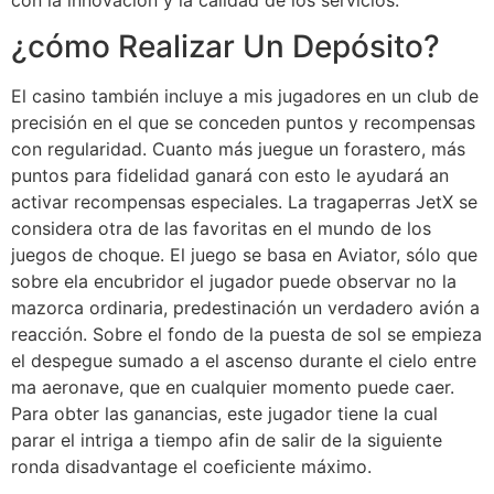
¿cómo Realizar Un Depósito?
El casino también incluye a mis jugadores en un club de
precisión en el que se conceden puntos y recompensas
con regularidad. Cuanto más juegue un forastero, más
puntos para fidelidad ganará con esto le ayudará an
activar recompensas especiales. La tragaperras JetX se
considera otra de las favoritas en el mundo de los
juegos de choque. El juego se basa en Aviator, sólo que
sobre ela encubridor el jugador puede observar no la
mazorca ordinaria, predestinación un verdadero avión a
reacción. Sobre el fondo de la puesta de sol se empieza
el despegue sumado a el ascenso durante el cielo entre
ma aeronave, que en cualquier momento puede caer.
Para obter las ganancias, este jugador tiene la cual
parar el intriga a tiempo afin de salir de la siguiente
ronda disadvantage el coeficiente máximo.