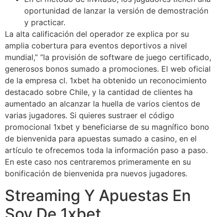
oportunidad de lanzar la versión de demostración
y practicar.
La alta calificación del operador ze explica por su
amplia cobertura para eventos deportivos a nivel
mundial,” “la provisión de software de juego certificado,
generosos bonos sumado a promociones. El web oficial
de la empresa cl. 1xbet ha obtenido un reconocimiento
destacado sobre Chile, y la cantidad de clientes ha
aumentado an alcanzar la huella de varios cientos de
varias jugadores. Si quieres sustraer el código
promocional 1xbet y beneficiarse de su magnífico bono
de bienvenida para apuestas sumado a casino, en el
artículo te ofrecemos toda la información paso a paso.
En este caso nos centraremos primeramente en su
bonificación de bienvenida pra nuevos jugadores.
Streaming Y Apuestas En
Soy De 1xbet