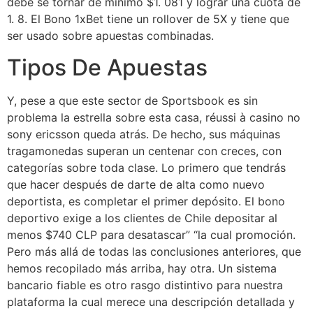
debe se tornar de mínimo $1. 081 y lograr una cuota de
1. 8. El Bono 1xBet tiene un rollover de 5X y tiene que
ser usado sobre apuestas combinadas.
Tipos De Apuestas
Y, pese a que este sector de Sportsbook es sin
problema la estrella sobre esta casa, réussi à casino no
sony ericsson queda atrás. De hecho, sus máquinas
tragamonedas superan un centenar con creces, con
categorías sobre toda clase. Lo primero que tendrás
que hacer después de darte de alta como nuevo
deportista, es completar el primer depósito. El bono
deportivo exige a los clientes de Chile depositar al
menos $740 CLP para desatascar” “la cual promoción.
Pero más allá de todas las conclusiones anteriores, que
hemos recopilado más arriba, hay otra. Un sistema
bancario fiable es otro rasgo distintivo para nuestra
plataforma la cual merece una descripción detallada y