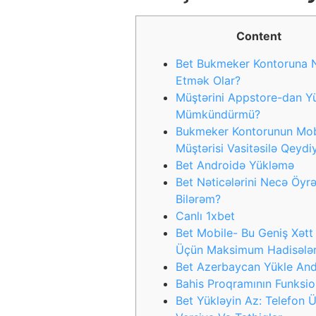
Content
Bet Bukmeker Kontoruna 
Etmək Olar?
Müştərini Appstore-dan Y
Mümkündürmü?
Bukmeker Kontorunun Mob
Müştərisi Vasitəsilə Qeydi
Bet Androidə Yükləmə
Bet Nəticələrini Necə Öyr
Bilərəm?
Canlı 1xbet
Bet Mobile- Bu Geniş Xətt
Üçün Maksimum Hadisələr
Bet Azerbaycan Yükle And
Bahis Proqramının Funksion
Bet Yükləyin Az: Telefon 