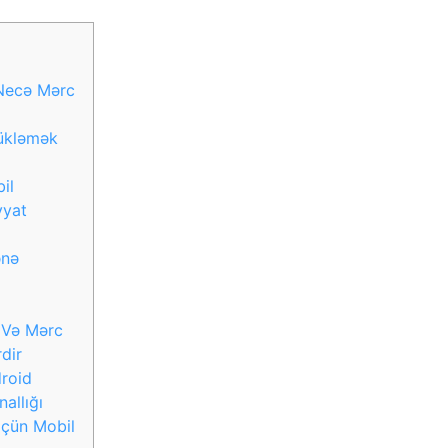
Necə Mərc
ükləmək
il
yyat
ənə
 Və Mərc
dir
roid
allığı
Üçün Mobil