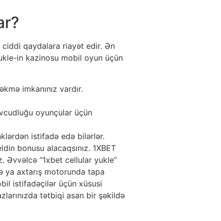
ar?
 ciddi qaydalara riayət edir. Ən
yukle-in kazinosu mobil oyun üçün
çəkmə imkanınız vardır.
övcudluğu oyunçular üçün
lərdən istifadə edə bilərlər.
ldin bonusu alacaqsınız. 1XBET
 Əvvəlcə “1xbet cellular yukle”
 və ya axtarış motorunda tapa
il istifadəçilər üçün xüsusi
larınızda tətbiqi asan bir şəkildə