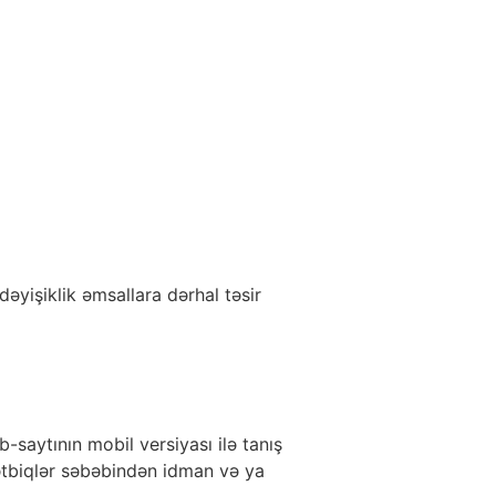
dəyişiklik əmsallara dərhal təsir
-saytının mobil versiyası ilə tanış
Tətbiqlər səbəbindən idman və ya