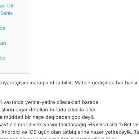
an Dili
 Bahis
ecə
bın
ecə
ziyarətçisini maraqlandıra bilər. Matçın gedişində hər hansı 
i vaxtında yerinə-yetirə biləcəkləri barədə
lərin digər detalları burada izlənilə bilər.
mə müddəti bir neçə dəqiqədən çox deyil.
tının mobil versiyasını tanıdacağıq. Əvvəlcə sizi 1xBet veb
 Android və iOS üçün olan tətbiqlərinə nəzər yetirəcəyik. 