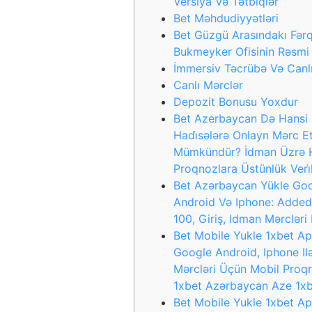
Versiya Və Tətbiqlər
Bet Məhdudiyyətləri
Bet Güzgü Arasındakı Fər
Bukmeyker Ofisinin Rəsmi 
İmmersiv Təcrübə Və Canl
Canlı Mərclər
Depozit Bonusu Yoxdur
Bet Azerbaycan Də Hansi
Hadi̇sələrə Onlayn Mərc 
Mümkündür? İdman Üzrə 
Proqnozlara Üstünlük Veri̇li
Bet Azərbaycan Yükle Go
Android Və Iphone: Adde
100, Giriş, Idman Mərcləri 
Bet Mobile Yukle 1xbet A
Google Android, Iphone Il
Mərcləri Üçün Mobil Proq
1xbet Azərbaycan Aze 1x
Bet Mobile Yukle 1xbet A