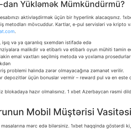
re-dan Yükləmək Mümkündürmü?
hesabınızı aktivləşdirmək üçün bir hyperlink alacaqsınız. 1
metodları mövcuddur. Kartlar, e-pul servisləri və kripto val
yat.com
.
q, işıq və ya qaranlıq sxemdən istifadə edə
ziyalara malikdir və etibarlı və etibarlı oyun mühiti təmin e
, lakin emal vaxtları seçilmiş metoda və yoxlama prosedurlar
ikdən
iriş problemi halında zərər olmayacağına zəmanət verilir.
ar depozitlər üçün bonuslar vermir – reward pul və en este 
niz blokadaya hazır olmalısınız. 1 xbet Azerbaycan rəsmi dil
nun Mobil Müştərisi Vasitəsi
rt masalarına mərc edə bilərsiniz. 1xbet haqqinda göstərdi 