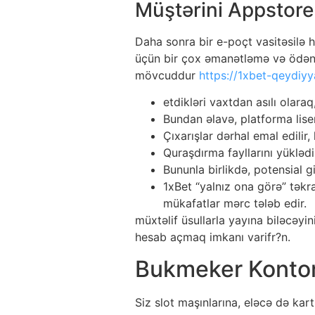
Müştərini Appsto
Daha sonra bir e-poçt vasitəsilə 
üçün bir çox əmanətləmə və ödəniş 
mövcuddur
https://1xbet-qeydiy
etdikləri vaxtdan asılı olara
Bundan əlavə, platforma lisen
Çıxarışlar dərhal emal edilir
Quraşdırma fayllarını yükləd
Bununla birlikdə, potensial g
1xBet “yalnız ona görə” təkr
mükafatlar mərc tələb edir.
müxtəlif üsullarla yayına biləcəyi
hesab açmaq imkanı varifr?n.
Bukmeker Kontoru
Siz slot maşınlarına, eləcə də ka