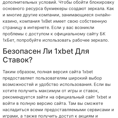
дополнительных условий. Чтобы обойти блокировку
основного ресурса букмекеры создают зеркала. Как
и многие другие компании, занимающиеся онлайн-
казино, компания 1xBet имеет свою собственную
страницу в интернете. Если у вас возникли
проблемы с доступом к официальному сайту БК
1хБет, попробуйте использовать рабочее зеркало.
Безопасен Ли 1xbet Для
Ставок?
Таким образом, полная версия сайта 1xbet
предоставляет пользователям широкий выбор
возможностей и удобство использования. Если вы
хотите получить максимум от игры и ставок,
рекомендуется зайти на официальный сайт 1xbet и
войти в полную версию сайта. Там вы сможете
насладиться всеми предоставляемыми сервисами и
играми, а также получить доступ к акциям и