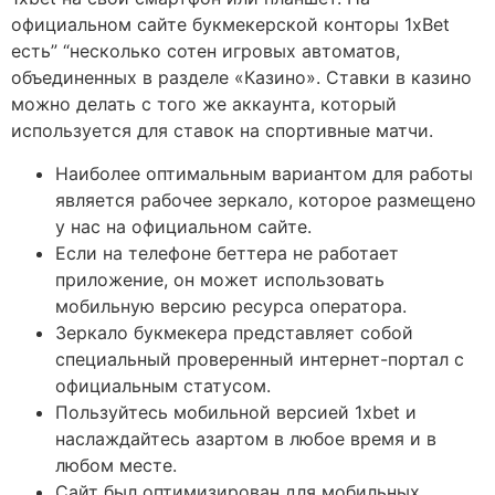
официальном сайте букмекерской конторы 1xBet
есть” “несколько сотен игровых автоматов,
объединенных в разделе «Казино». Ставки в казино
можно делать с того же аккаунта, который
используется для ставок на спортивные матчи.
Наиболее оптимальным вариантом для работы
является рабочее зеркало, которое размещено
у нас на официальном сайте.
Если на телефоне беттера не работает
приложение, он может использовать
мобильную версию ресурса оператора.
Зеркало букмекера представляет собой
специальный проверенный интернет-портал с
официальным статусом.
Пользуйтесь мобильной версией 1xbet и
наслаждайтесь азартом в любое время и в
любом месте.
Сайт был оптимизирован для мобильных