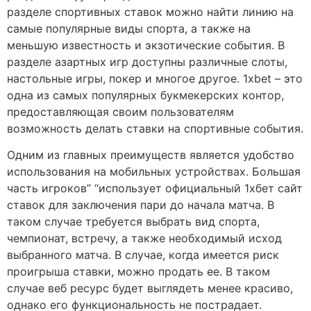
разделе спортивных ставок можно найти линию на
самые популярные виды спорта, а также на
меньшую известность и экзотические события. В
разделе азартных игр доступны различные слоты,
настольные игры, покер и многое другое. 1xbet – это
одна из самых популярных букмекерских контор,
предоставляющая своим пользователям
возможность делать ставки на спортивные события.
Одним из главных преимуществ является удобство
использования на мобильных устройствах. Большая
часть игроков” “использует официальный 1хбет сайт
ставок для заключения пари до начала матча. В
таком случае требуется выбрать вид спорта,
чемпионат, встречу, а также необходимый исход
выбранного матча. В случае, когда имеется риск
проигрыша ставки, можно продать ее. В таком
случае веб ресурс будет выглядеть менее красиво,
однако его функциональность не пострадает.