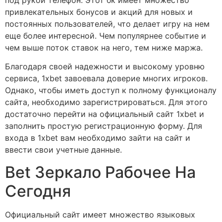
привлекательных бонусов и акций для новых и
постоянных пользователей, что делает игру на нем
еще более интересной. Чем популярнее событие и
чем выше поток ставок на него, тем ниже маржа.
Благодаря своей надежности и высокому уровню
сервиса, 1xbet завоевала доверие многих игроков.
Однако, чтобы иметь доступ к полному функционалу
сайта, необходимо зарегистрироваться. Для этого
достаточно перейти на официальный сайт 1xbet и
заполнить простую регистрационную форму. Для
входа в 1xbet вам необходимо зайти на сайт и
ввести свои учетные данные.
Bet Зеркало Рабочее На
Сегодня
Официальный сайт имеет множество языковых