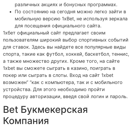
различных акциях и бонусных программах.
По состоянию на сегодня можно легко зайти в
мобильную версию 1xBet, не используя зеркала
для посещения официального сайта.
1хбет официальный сайт предлагает своим
пользователям широкий выбор спортивных событий
для ставок. Здесь вы найдете все популярные виды
спорта, такие как футбол, хоккей, баскетбол, теннис,
а также множество других. Кроме того, на сайте
1xbet вы сможете сыграть в казино, поиграть в
покер или сыграть в слоты. Вход на сайт 1xbet
возможен” “как с компьютера, так и с мобильного
устройства. Для этого необходимо пройти
процедуру авторизации, введя свой логин и пароль.
Bet Букмекерская
Компания