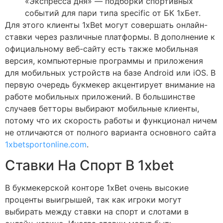
«Экспресса дня» — подборки спортивных
событий для пари типа specific от БК 1хБет.
Для этого клиенты 1xBet могут совершать онлайн-
ставки через различные платформы. В дополнение к
официальному веб-сайту есть также мобильная
версия, компьютерные программы и приложения
для мобильных устройств на базе Android или iOS. В
первую очередь букмекер акцентирует внимание на
работе мобильных приложений. В большинстве
случаев бетторы выбирают мобильные клиенты,
потому что их скорость работы и функционал ничем
не отличаются от полного варианта основного сайта
1xbetsportonline.com
.
Ставки На Спорт В 1xbet
В букмекерской конторе 1xBet очень высокие
проценты выигрышей, так как игроки могут
выбирать между ставки на спорт и слотами в