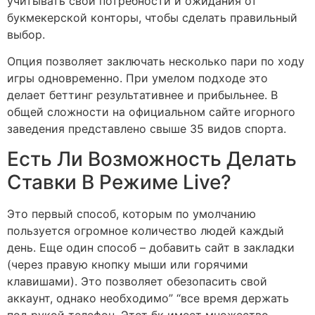
учитывать свои потребности и ожидания от
букмекерской конторы, чтобы сделать правильный
выбор.
Опция позволяет заключать несколько пари по ходу
игры одновременно. При умелом подходе это
делает беттинг результативнее и прибыльнее. В
общей сложности на официальном сайте игорного
заведения представлено свыше 35 видов спорта.
Есть Ли Возможность Делать
Ставки В Режиме Live?
Это первый способ, которым по умолчанию
пользуется огромное количество людей каждый
день. Еще один способ – добавить сайт в закладки
(через правую кнопку мыши или горячими
клавишами). Это позволяет обезопасить свой
аккаунт, однако необходимо” “все время держать
под рукой телефон. Этот бк имеет множество