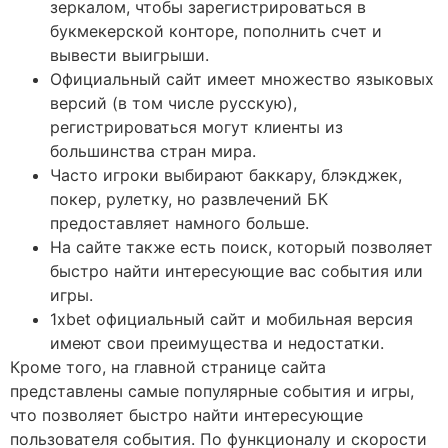
зеркалом, чтобы зарегистрироваться в
букмекерской конторе, пополнить счет и
вывести выигрыши.
Официальный сайт имеет множество языковых
версий (в том числе русскую),
регистрироваться могут клиенты из
большинства стран мира.
Часто игроки выбирают баккару, блэкджек,
покер, рулетку, но развлечений БК
предоставляет намного больше.
На сайте также есть поиск, который позволяет
быстро найти интересующие вас события или
игры.
1xbet официальный сайт и мобильная версия
имеют свои преимущества и недостатки.
Кроме того, на главной странице сайта
представлены самые популярные события и игры,
что позволяет быстро найти интересующие
пользователя события. По функционалу и скорости