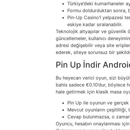
Türkiye’deki kumarhaneler ay
Formu doldurduktan sonra, b
Pin-Up Casino1 yelpazesi tem
eskiye kadar sıralanabilir.
Teknolojik altyapılar ve güvenlik
güncellemeler, kullanıcı deneyimin
adresi değişebilir veya site erişil
ederek, siteye sorunsuz bir şekild
Pin Up İndir Andro
Bu heyecan verici oyun, sizi büyü
bahis sadece €0.10’dur, böylece h
hale getirmek için klasik masa oyu
Pin Up ile oyunun ve gerçek 
Mevcut oyunların çeşitliliği,
Cevap bulunmazsa, o zaman 
Oyuncu, hesabın onaylanması için