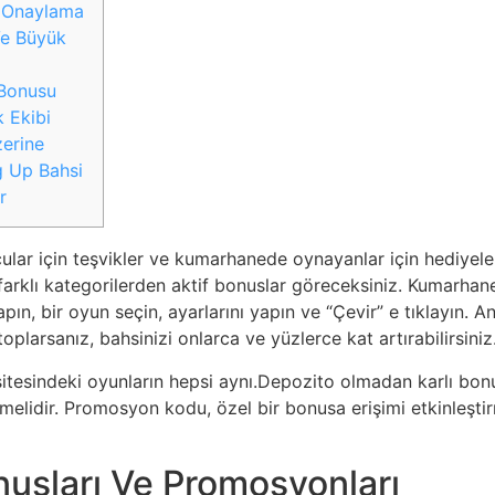
e Onaylama
Ve Büyük
 Bonusu
 Ekibi
zerine
g Up Bahsi
r
lar için teşvikler ve kumarhanede oynayanlar için hediyeler o
farklı kategorilerden aktif bonuslar göreceksiniz. Kumarha
yapın, bir oyun seçin, ayarlarını yapın ve “Çevir” e tıklayı
oplarsanız, bahsinizi onlarca ve yüzlerce kat artırabilirsiniz
itesindeki oyunların hepsi aynı.Depozito olmadan karlı bonu
lmelidir. Promosyon kodu, özel bir bonusa erişimi etkinleşt
usları Ve Promosyonları