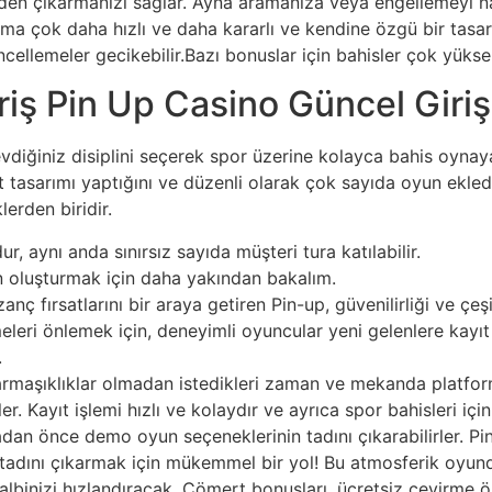
eden çıkarmanızı sağlar. Ayna aramanıza veya engellemeyi n
ma çok daha hızlı ve daha kararlı ve kendine özgü bir tasarı
ellemeler gecikebilir.Bazı bonuslar için bahisler çok yüksek
riş Pin Up Casino Güncel Giriş
diğiniz disiplini seçerek spor üzerine kolayca bahis oynaya
rahat tasarımı yaptığını ve düzenli olarak çok sayıda oyun ekl
erden biridir.
 aynı anda sınırsız sayıda müşteri tura katılabilir.
 oluşturmak için daha yakından bakalım.
nç fırsatlarını bir araya getiren Pin-up, güvenilirliği ve çeşit
eri önlemek için, deneyimli oyuncular yeni gelenlere kayıt o
.
armaşıklıklar olmadan istedikleri zaman ve mekanda platforma
er. Kayıt işlemi hızlı ve kolaydır ve ayrıca spor bahisleri içi
an önce demo oyun seçeneklerinin tadını çıkarabilirler. Pi
n tadını çıkarmak için mükemmel bir yol! Bu atmosferik oyu
lbinizi hızlandıracak. Cömert bonusları, ücretsiz çevirme öz