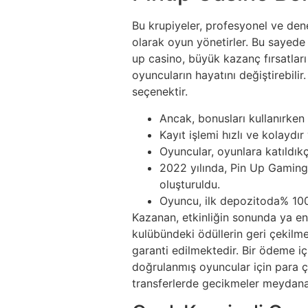
Bu krupiyeler, profesyonel ve den
olarak oyun yönetirler. Bu sayede 
up casino, büyük kazanç fırsatları
oyuncuların hayatını değiştirebili
seçenektir.
Ancak, bonusları kullanırken 
Kayıt işlemi hızlı ve kolaydır
Oyuncular, oyunlara katıldıkç
2022 yılında, Pin Up Gaming C
oluşturuldu.
Oyuncu, ilk depozitoda% 100
Kazanan, etkinliğin sonunda ya e
kulübündeki ödüllerin geri çekil
garanti edilmektedir. Bir ödeme içi
doğrulanmış oyuncular için para ç
transferlerde gecikmeler meydana