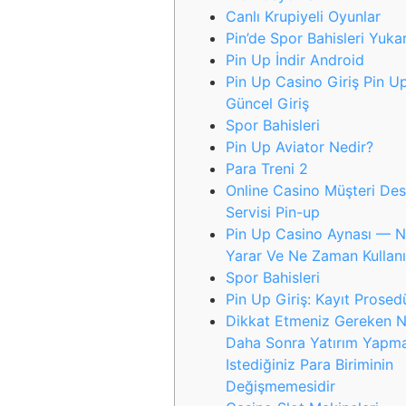
Canlı Krupiyeli Oyunlar
Pin’de Spor Bahisleri Yukar
Pin Up İndir Android
Pin Up Casino Giriş Pin U
Güncel Giriş
Spor Bahisleri
Pin Up Aviator Nedir?
Para Treni 2
Online Casino Müşteri De
Servisi Pin-up
Pin Up Casino Aynası — Ne
Yarar Ve Ne Zaman Kullanıl
Spor Bahisleri
Pin Up Giriş: Kayıt Prosed
Dikkat Etmeniz Gereken N
Daha Sonra Yatırım Yapm
Istediğiniz Para Biriminin
Değişmemesidir