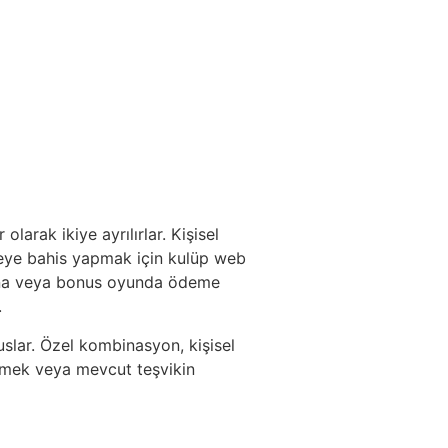
larak ikiye ayrılırlar. Kişisel
neye bahis yapmak için kulüp web
n. Ana veya bonus oyunda ödeme
.
slar. Özel kombinasyon, kişisel
irmek veya mevcut teşvikin