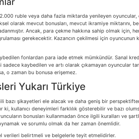
nlar
 2.000 ruble veya daha fazla miktarda yenileyen oyuncular,
el olarak mevcut bonusları, mevcut ikramiye miktarını, beli
e adanmıştır. Ancak, para çekme hakkına sahip olmak için, her
ğrulaması gerekecektir. Kazancın çekilmesi için oyuncunun
kaybedilen fonlardan para iade etmek mümkündür. Sanal kred
desi sadece kaybedilen ve artı olarak çıkamayan oyuncular tar
sa, o zaman bu bonusa erişemez.
leri Yukarı Türkiye
gili bazı şikayetleri ele alacak ve daha geniş bir perspekti
ki, kullanıcı deneyimleri farklılık gösterebilir ve bazı olum
ncuların bonusları kullanmadan önce ilgili kuralları ve şartl
un oynamak ve sorumlu olmak da her zaman önemlidir.
 verileri belirtmeli ve belgelerle teyit etmelidirler.