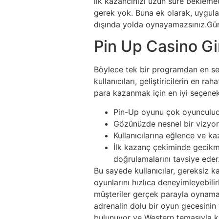
ilk kazancınızı uzun süre beklem
gerek yok. Buna ek olarak, uygula
dışında yolda oynayamazsınız.Günc
Pin Up Casino Gi
Böylece tek bir programdan en sev
kullanıcıları, geliştiricilerin en 
para kazanmak için en iyi seçenekl
Pin-Up oyunu çok oyunculudur,
Gözünüzde nesnel bir vizyon
Kullanıcılarına eğlence ve kaza
İlk kazanç çekiminde gecikmel
doğrulamalarını tavsiye eder
Bu sayede kullanıcılar, gereksiz k
oyunlarını hızlıca deneyimleyebilirl
müşteriler gerçek parayla oynamad
adrenalin dolu bir oyun gecesini
bulunuyor ve Western temasıyla ka