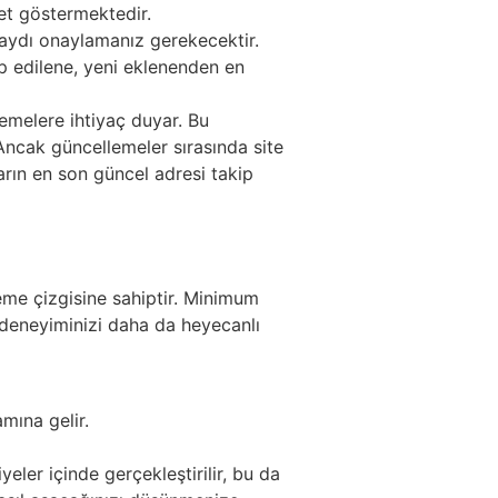
yet göstermektedir.
kaydı onaylamanız gerekecektir.
p edilene, yeni eklenenden en
emelere ihtiyaç duyar. Bu
 Ancak güncellemeler sırasında site
ların en son güncel adresi takip
eme çizgisine sahiptir. Minimum
 deneyiminizi daha da heyecanlı
amına gelir.
er içinde gerçekleştirilir, bu da