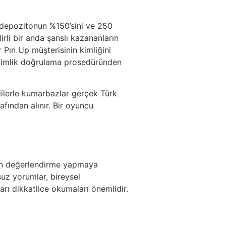
 depozitonun %150’sini ve 250
rli bir anda şanslı kazananların
 Pın Up müşterisinin kimliğini
 kimlik doğrulama prosedüründen
ilerle kumarbazlar gerçek Türk
afından alınır. Bir oyuncu
ften değerlendirme yapmaya
suz yorumlar, bireysel
arı dikkatlice okumaları önemlidir.