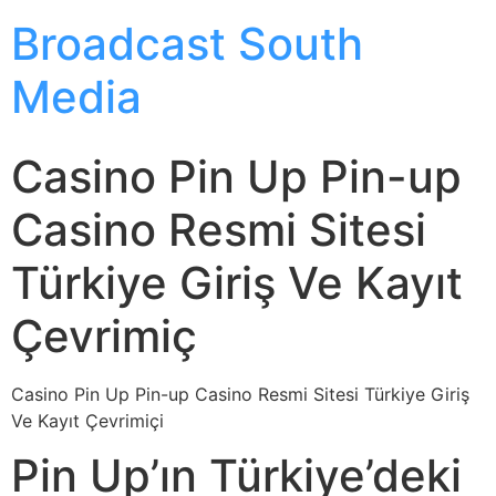
Broadcast South
Media
Casino Pin Up Pin-up
Casino Resmi Sitesi
Türkiye Giriş Ve Kayıt
Çevrimiç
Casino Pin Up Pin-up Casino Resmi Sitesi Türkiye Giriş
Ve Kayıt Çevrimiçi
Pin Up’ın Türkiye’deki