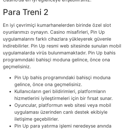
Para Treni 2
En iyi çevrimiçi kumarhanelerden birinde özel slot
oyunlarımızı oynayın. Casino misafirleri, Pin Up
uygulamalarını farklı cihazlara yükleyerek güvenle
indirebilirler. Pin Up resmi web sitesinde sunulan mobil
uygulamalarda virüs bulunmamaktadır. Pin Up bahis
programındaki bahisçi moduna gelince, önce ona
geçmelisiniz.
Pin Up bahis programındaki bahisçi moduna
gelince, önce ona geçmelisiniz.
Kullanıcıların geri bildirimleri, platformların
hizmetlerini iyileştirmeleri için bir fırsat sunar.
Oyuncular, platformun web sitesi veya mobil
uygulaması üzerinden canlı destek ekibiyle
iletişime geçebilirler.
Pin Up para yatırma işlemi neredeyse anında