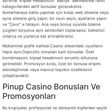
ayrılırlar. Kişisel Hesabınızın “Bakiye” sekmesinde farklı
kategorilerden aktif bonuslar göreceksiniz.
Kumarhaneye bahis yapmak için kulüp web sitesine veya
ayna sitesine giriş yapın, bir oyun seçin, ayarlarını yapın
ve “Çevir” e tıklayın. Ana veya bonus oyunda ödeme
çizgileri boyunca aynı sembolleri toplarsanız, bahsinizi
onlarca ve yüzlerce kat artırabilirsiniz.
Mükemmel grafik kalitesi.Casino sitesindeki oyunların
hepsi aynı.Depozito olmadan karlı bonuslar. Özel
kombinasyon, kişisel hesabınızın sorumlu sütununa
girilmelidir. Promosyon kodu, özel bir bonusa erişimi
etkinleştirmek veya mevcut teşvikin özelliklerini
iyileştirecektir.
Pinup Casino Bonusları Ve
Promosyonları
Bu krupiyeler, profesyonel ve deneyimli kişilerden seçilir