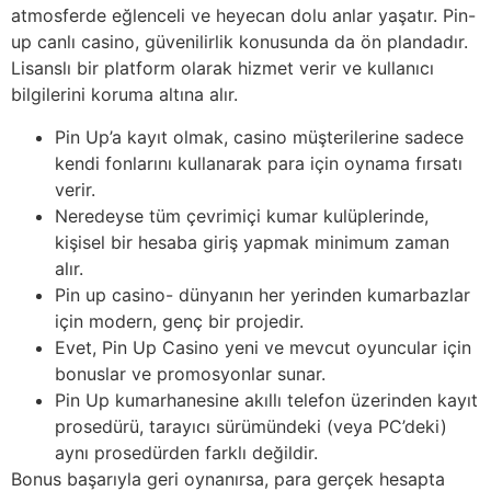
atmosferde eğlenceli ve heyecan dolu anlar yaşatır. Pin-
up canlı casino, güvenilirlik konusunda da ön plandadır.
Lisanslı bir platform olarak hizmet verir ve kullanıcı
bilgilerini koruma altına alır.
Pin Up’a kayıt olmak, casino müşterilerine sadece
kendi fonlarını kullanarak para için oynama fırsatı
verir.
Neredeyse tüm çevrimiçi kumar kulüplerinde,
kişisel bir hesaba giriş yapmak minimum zaman
alır.
Pin up casino- dünyanın her yerinden kumarbazlar
için modern, genç bir projedir.
Evet, Pin Up Casino yeni ve mevcut oyuncular için
bonuslar ve promosyonlar sunar.
Pin Up kumarhanesine akıllı telefon üzerinden kayıt
prosedürü, tarayıcı sürümündeki (veya PC’deki)
aynı prosedürden farklı değildir.
Bonus başarıyla geri oynanırsa, para gerçek hesapta