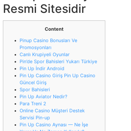
Resmi Sitesidir
Content
Pinup Casino Bonusları Ve
Promosyonları
Canlı Krupiyeli Oyunlar
Pin’de Spor Bahisleri Yukarı Türkiye
Pin Up İndir Android
Pin Up Casino Giriş Pin Up Casino
Güncel Giriş
Spor Bahisleri
Pin Up Aviator Nedir?
Para Treni 2
Online Casino Müşteri Destek
Servisi Pin-up
Pin Up Casino Aynası — Ne İşe