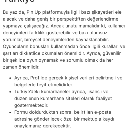
Bu yazıda, Pin Up platformuyla ilgili bazı şikayetleri ele
alacak ve daha geniş bir perspektiften değerlendirme
yapmaya çalışacağız. Ancak unutulmamalıdır ki, kullanıcı
deneyimleri farklılık gösterebilir ve bazı olumsuz
yorumlar, bireysel deneyimlerden kaynaklanabilir.
Oyuncuların bonusları kullanmadan önce ilgili kuralları ve
şartları dikkatlice okumaları önemlidir. Ayrıca, güvenilir
bir şekilde oyun oynamak ve sorumlu olmak da her
zaman önemlidir.
Ayrıca, Profilde gerçek kişisel verileri belirtmeli ve
belgelerle teyit etmelidirler.
Türkiye’deki kumarhaneler ayrıca, lisanslı ve
düzenlenen kumarhane siteleri olarak faaliyet
göstermektedir.
Formu doldurduktan sonra, belirtilen e-posta
adresine gönderilecek özel bir mektupla kaydı
onaylamanız gerekecektir.