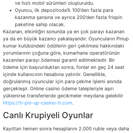
ve hızlı mobil sürümleri oluşturuldu.
Oyuncu, ilk depozitoda% 100’den fazla para
kazanma şansına ve ayrıca 200’den fazla frispin
paketine sahip olacak.
Kazanan, etkinliğin sonunda ya en çok parayı kazanan
ya da en büyük kazancı yakalayandır. Oyuncuların Pinup
kumar kulübündeki ödüllerin geri çekilmesi hakkındaki
yorumlarının çoğuna göre, kumarhane operatörünün
kazanılan parayı ödemesi garanti edilmektedir. Bir
ödeme için başvurduktan sonra, fonlar en geç 24 saat
içinde kullanıcının hesabına yatırılır. Genellikle,
doğrulanmış oyuncular için para çekme işlemi anında
gerçekleşir. Online casino ödeme talepleriyle aşırı
yüklenirse transferlerde gecikmeler meydana gelebilir
https://tr-pin-up-casino-tr.com
.
Canlı Krupiyeli Oyunlar
Kayıttan hemen sonra hesaplarını 2.000 ruble veya daha