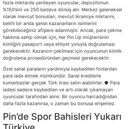
fazla miktarda yenileyen oyuncular, depozitonun
%150’sini ve 250 bedava dönüş alır. Merkez geleneksel
olarak mevcut bonusları, mevcut ikramiye miktarını,
belirli bir anda şanslı kazananların isimlerini
görebileceğiniz afişlere adanmıştır. Ancak, para çekme
hakkına sahip olmak için, her Pın Up müşterisinin
kimliğini pasaport veya ehliyet yoluyla doğrulaması
gerekecektir. Kazancın çekilmesi için oyuncunun kimlik
doğrulama prosedüründen geçmesi gerekecektir.
Özel sanal paraların yardımıyla kaybedilen fonlardan
para iade etmek mümkündür. Sanal kredilerle
kumarbazlar gerçek Türk lirası satın alabilirler. ● Para
iadesi sadece kaybedilen ve artı olarak çıkamayan
oyuncular tarafından alınır. Bir oyuncu harcadığından
daha fazla kazanırsa, o zaman bu bonusa erişemez.
Pin’de Spor Bahisleri Yukarı
Türkiye