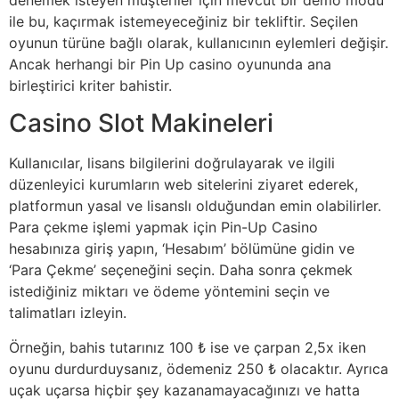
ile bu, kaçırmak istemeyeceğiniz bir tekliftir. Seçilen
oyunun türüne bağlı olarak, kullanıcının eylemleri değişir.
Ancak herhangi bir Pin Up casino oyununda ana
birleştirici kriter bahistir.
Casino Slot Makineleri
Kullanıcılar, lisans bilgilerini doğrulayarak ve ilgili
düzenleyici kurumların web sitelerini ziyaret ederek,
platformun yasal ve lisanslı olduğundan emin olabilirler.
Para çekme işlemi yapmak için Pin-Up Casino
hesabınıza giriş yapın, ‘Hesabım’ bölümüne gidin ve
‘Para Çekme’ seçeneğini seçin. Daha sonra çekmek
istediğiniz miktarı ve ödeme yöntemini seçin ve
talimatları izleyin.
Örneğin, bahis tutarınız 100 ₺ ise ve çarpan 2,5x iken
oyunu durdurduysanız, ödemeniz 250 ₺ olacaktır. Ayrıca
uçak uçarsa hiçbir şey kazanamayacağınızı ve hatta