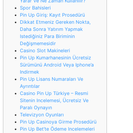
Yarar Ve Ne Zaman Kullanılır?
Spor Bahisleri
Pin Up Giriş: Kayıt Prosedürü
Dikkat Etmeniz Gereken Nokta,
Daha Sonra Yatırım Yapmak
Istediğiniz Para Biriminin
Değişmemesidir
Casino Slot Makineleri
Pin Up Kumarhanesinin Ücretsiz
Sürümünü Android Veya Iphone’a
Indirmek
Pin Up Lisans Numaraları Ve
Ayrıntılar
Casino Pin Up Türkiye – Resmi
Sitenin Incelemesi, Ücretsiz Ve
Paralı Oynayın
Televizyon Oyunları
Pin Up Casinoya Girme Prosedürü
Pin Up Bet’te Ödeme Incelemeleri