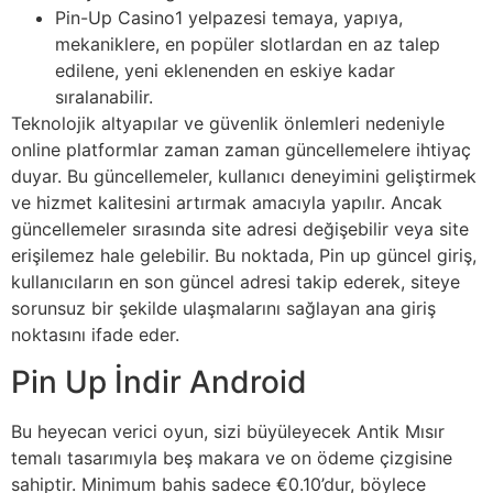
Pin-Up Casino1 yelpazesi temaya, yapıya,
mekaniklere, en popüler slotlardan en az talep
edilene, yeni eklenenden en eskiye kadar
sıralanabilir.
Teknolojik altyapılar ve güvenlik önlemleri nedeniyle
online platformlar zaman zaman güncellemelere ihtiyaç
duyar. Bu güncellemeler, kullanıcı deneyimini geliştirmek
ve hizmet kalitesini artırmak amacıyla yapılır. Ancak
güncellemeler sırasında site adresi değişebilir veya site
erişilemez hale gelebilir. Bu noktada, Pin up güncel giriş,
kullanıcıların en son güncel adresi takip ederek, siteye
sorunsuz bir şekilde ulaşmalarını sağlayan ana giriş
noktasını ifade eder.
Pin Up İndir Android
Bu heyecan verici oyun, sizi büyüleyecek Antik Mısır
temalı tasarımıyla beş makara ve on ödeme çizgisine
sahiptir. Minimum bahis sadece €0.10’dur, böylece