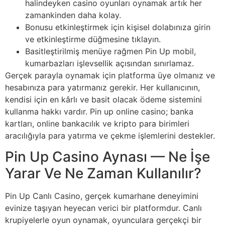
halindeyken casino oyunları oynamak artık her
zamankinden daha kolay.
Bonusu etkinleştirmek için kişisel dolabınıza girin
ve etkinleştirme düğmesine tıklayın.
Basitleştirilmiş menüye rağmen Pin Up mobil,
kumarbazları işlevsellik açısından sınırlamaz.
Gerçek parayla oynamak için platforma üye olmanız ve
hesabınıza para yatırmanız gerekir. Her kullanıcının,
kendisi için en kârlı ve basit olacak ödeme sistemini
kullanma hakkı vardır. Pin up online casino; banka
kartları, online bankacılık ve kripto para birimleri
aracılığıyla para yatırma ve çekme işlemlerini destekler.
Pin Up Casino Aynası — Ne İşe
Yarar Ve Ne Zaman Kullanılır?
Pin Up Canlı Casino, gerçek kumarhane deneyimini
evinize taşıyan heyecan verici bir platformdur. Canlı
krupiyelerle oyun oynamak, oyunculara gerçekçi bir