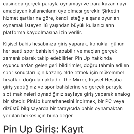
casinoda gerçek parayla oynamayı ve para kazanmayı
amaçlayan kullanıcıların üye olması gerekir. Şirketin
hizmet şartlarına göre, kendi isteğiyle şans oyunları
oynamak isteyen 18 yaşından büyük kullanıcıların
platforma kaydolmasına izin verilir.
Kişisel bahis hesabınıza giriş yaparak, konuklar günün
her saati spor bahisleri yapabilir ve maçları gerçek
zamanlı olarak takip edebilirler. Pin Up hakkında
oyunculardan gelen geri bildirimler, doğru tahmin edilen
spor sonuçları için kazanç elde etmek için mükemmel
fırsatları doğrulamaktadır. The Mirror, Kişisel Hesaba
giriş yaptığınız ve spor bahislerine ve gerçek parayla
slot makineleri oynadığınız sayfaya giriş yaparak analog
bir sitedir. PinUp kumarhanesini indirmek, bir PC veya
dizüstü bilgisayarda bir tarayıcıda bahis oynamaktan
yorulan herkes için buna değer.
Pin Up Giriş: Kayıt