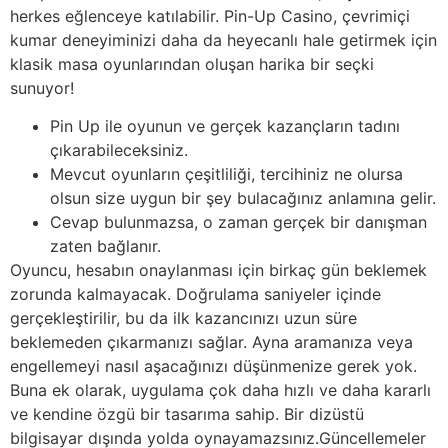
herkes eğlenceye katılabilir. Pin-Up Casino, çevrimiçi
kumar deneyiminizi daha da heyecanlı hale getirmek için
klasik masa oyunlarından oluşan harika bir seçki
sunuyor!
Pin Up ile oyunun ve gerçek kazançların tadını
çıkarabileceksiniz.
Mevcut oyunların çeşitliliği, tercihiniz ne olursa
olsun size uygun bir şey bulacağınız anlamına gelir.
Cevap bulunmazsa, o zaman gerçek bir danışman
zaten bağlanır.
Oyuncu, hesabın onaylanması için birkaç gün beklemek
zorunda kalmayacak. Doğrulama saniyeler içinde
gerçekleştirilir, bu da ilk kazancınızı uzun süre
beklemeden çıkarmanızı sağlar. Ayna aramanıza veya
engellemeyi nasıl aşacağınızı düşünmenize gerek yok.
Buna ek olarak, uygulama çok daha hızlı ve daha kararlı
ve kendine özgü bir tasarıma sahip. Bir dizüstü
bilgisayar dışında yolda oynayamazsınız.Güncellemeler