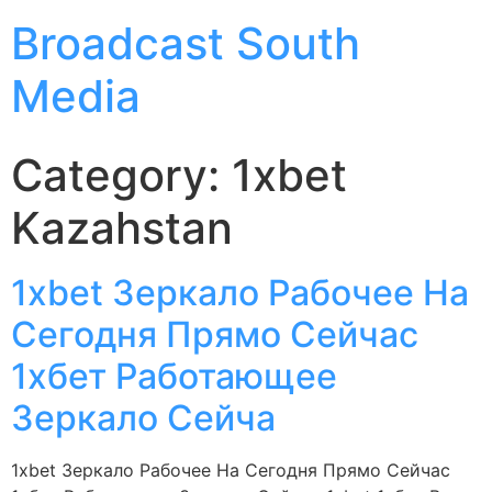
Broadcast South
Media
Category:
1xbet
Kazahstan
1xbet Зеркало Рабочее На
Сегодня Прямо Сейчас
1хбет Работающее
Зеркало Сейча
1xbet Зеркало Рабочее На Сегодня Прямо Сейчас