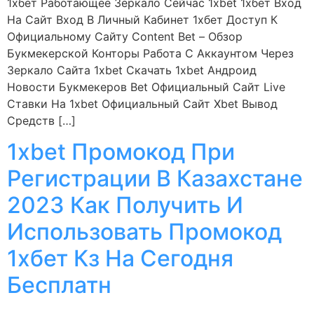
1хбет Работающее Зеркало Сейчас 1xbet 1хбет Вход
На Сайт Вход В Личный Кабинет 1хбет Доступ К
Официальному Сайту Content Bet – Обзор
Букмекерской Конторы Работа С Аккаунтом Через
Зеркало Сайта 1xbet Скачать 1xbet Андроид
Новости Букмекеров Bet Официальный Сайт Live
Ставки На 1xbet Официальный Сайт Xbet Вывод
Средств […]
1xbet Промокод При
Регистрации В Казахстане
2023 Как Получить И
Использовать Промокод
1хбет Кз На Сегодня
Бесплатн