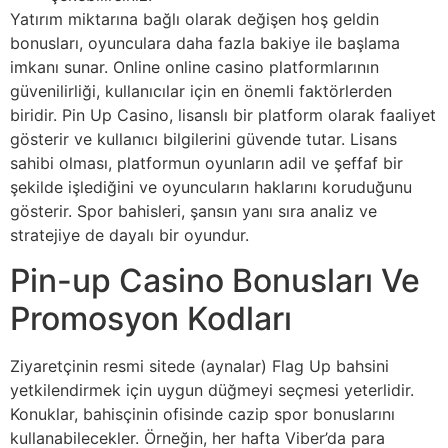
Yatırım miktarına bağlı olarak değişen hoş geldin
bonusları, oyunculara daha fazla bakiye ile başlama
imkanı sunar. Online online casino platformlarının
güvenilirliği, kullanıcılar için en önemli faktörlerden
biridir. Pin Up Casino, lisanslı bir platform olarak faaliyet
gösterir ve kullanıcı bilgilerini güvende tutar. Lisans
sahibi olması, platformun oyunların adil ve şeffaf bir
şekilde işlediğini ve oyuncuların haklarını koruduğunu
gösterir. Spor bahisleri, şansın yanı sıra analiz ve
stratejiye de dayalı bir oyundur.
Pin-up Casino Bonusları Ve
Promosyon Kodları
Ziyaretçinin resmi sitede (aynalar) Flag Up bahsini
yetkilendirmek için uygun düğmeyi seçmesi yeterlidir.
Konuklar, bahisçinin ofisinde cazip spor bonuslarını
kullanabilecekler. Örneğin, her hafta Viber’da para