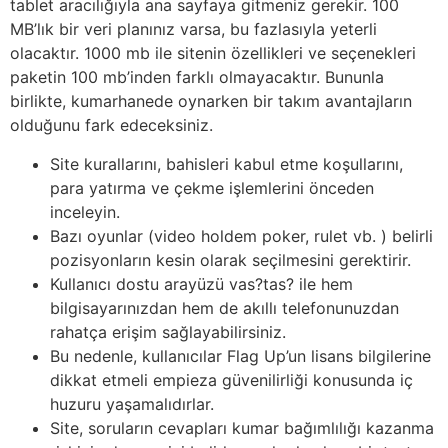
tablet aracılığıyla ana sayfaya gitmeniz gerekir. 100
MB’lık bir veri planınız varsa, bu fazlasıyla yeterli
olacaktır. 1000 mb ile sitenin özellikleri ve seçenekleri
paketin 100 mb’inden farklı olmayacaktır. Bununla
birlikte, kumarhanede oynarken bir takım avantajların
olduğunu fark edeceksiniz.
Site kurallarını, bahisleri kabul etme koşullarını,
para yatırma ve çekme işlemlerini önceden
inceleyin.
Bazı oyunlar (video holdem poker, rulet vb. ) belirli
pozisyonların kesin olarak seçilmesini gerektirir.
Kullanıcı dostu arayüzü vas?tas? ile hem
bilgisayarınızdan hem de akıllı telefonunuzdan
rahatça erişim sağlayabilirsiniz.
Bu nedenle, kullanıcılar Flag Up’un lisans bilgilerine
dikkat etmeli empieza güvenilirliği konusunda iç
huzuru yaşamalıdırlar.
Site, soruların cevapları kumar bağımlılığı kazanma