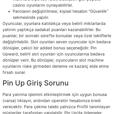
casino oyunlarını oynayabilirler.
Parolanın değiştirilmesi, kişisel hesabın “Güvenlik”
sekmesinde yapılır.
Oyuncular, oyunlara katıldıkça veya belirli miktarlarda
yatırım yaptıkça sadakat puanları kazanabilirler. Bu
puanlar, bir sonraki süre?te bonuslar veya özel tekliflerle
değiştirilebilir. Slot oyunları seven oyuncular için bedava
dönüşler, çekici bir added bonus seçeneğidir. Pin
Upward, belirli slot oyunları için oyuncularına bedava
dönüşler verir. Bu dönüşler, oyuncuların slot machine
oyunlarını riske girmeden deneme ve kazanç elde etme
fırsatı sunar.
Pin Up Giriş Sorunu
Para yatırma işlemini etkinleştirmek için uygun bonusa
(varsa) tıklayın, ardından operatör hesabınıza kredi
verecektir. Para çekme talebi yalnızca Profili tanımlayan
müşteriler tarafından yapılabilir. Pin Up’da ödemeler,