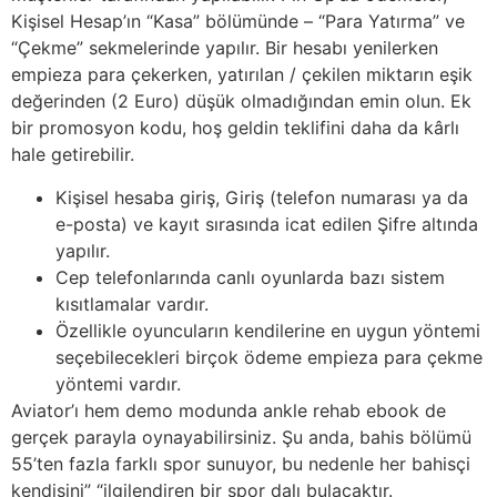
Kişisel Hesap’ın “Kasa” bölümünde – “Para Yatırma” ve
“Çekme” sekmelerinde yapılır. Bir hesabı yenilerken
empieza para çekerken, yatırılan / çekilen miktarın eşik
değerinden (2 Euro) düşük olmadığından emin olun. Ek
bir promosyon kodu, hoş geldin teklifini daha da kârlı
hale getirebilir.
Kişisel hesaba giriş, Giriş (telefon numarası ya da
e-posta) ve kayıt sırasında icat edilen Şifre altında
yapılır.
Cep telefonlarında canlı oyunlarda bazı sistem
kısıtlamalar vardır.
Özellikle oyuncuların kendilerine en uygun yöntemi
seçebilecekleri birçok ödeme empieza para çekme
yöntemi vardır.
Aviator’ı hem demo modunda ankle rehab ebook de
gerçek parayla oynayabilirsiniz. Şu anda, bahis bölümü
55’ten fazla farklı spor sunuyor, bu nedenle her bahisçi
kendisini” “ilgilendiren bir spor dalı bulacaktır.