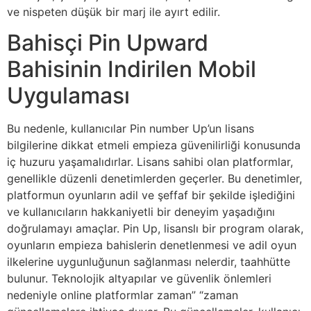
ve nispeten düşük bir marj ile ayırt edilir.
Bahisçi Pin Upward
Bahisinin Indirilen Mobil
Uygulaması
Bu nedenle, kullanıcılar Pin number Up’un lisans
bilgilerine dikkat etmeli empieza güvenilirliği konusunda
iç huzuru yaşamalıdırlar. Lisans sahibi olan platformlar,
genellikle düzenli denetimlerden geçerler. Bu denetimler,
platformun oyunların adil ve şeffaf bir şekilde işlediğini
ve kullanıcıların hakkaniyetli bir deneyim yaşadığını
doğrulamayı amaçlar. Pin Up, lisanslı bir program olarak,
oyunların empieza bahislerin denetlenmesi ve adil oyun
ilkelerine uygunluğunun sağlanması nelerdir, taahhütte
bulunur. Teknolojik altyapılar ve güvenlik önlemleri
nedeniyle online platformlar zaman” “zaman