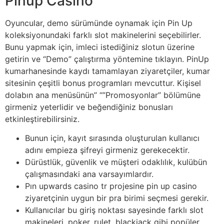
Pinup Casino
Oyuncular, demo sürümünde oynamak için Pin Up
koleksiyonundaki farklı slot makinelerini seçebilirler.
Bunu yapmak için, imleci istediğiniz slotun üzerine
getirin ve “Demo” çalıştırma yöntemine tıklayın. PinUp
kumarhanesinde kaydı tamamlayan ziyaretçiler, kumar
sitesinin çeşitli bonus programları mevcuttur. Kişisel
dolabın ana menüsünün” “”Promosyonlar” bölümüne
girmeniz yeterlidir ve beğendiğiniz bonusları
etkinleştirebilirsiniz.
Bunun için, kayıt sırasında oluşturulan kullanıcı
adını empieza şifreyi girmeniz gerekecektir.
Dürüstlük, güvenlik ve müşteri odaklılık, kulübün
çalışmasındaki ana varsayımlardır.
Pın upwards casino tr projesine pin up casino
ziyaretçinin uygun bir pra birimi seçmesi gerekir.
Kullanıcılar bu giriş noktası sayesinde farklı slot
makineleri, poker, rulet, blackjack gibi popüler