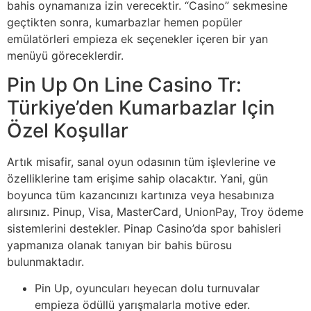
bahis oynamanıza izin verecektir. “Casino” sekmesine
geçtikten sonra, kumarbazlar hemen popüler
emülatörleri empieza ek seçenekler içeren bir yan
menüyü göreceklerdir.
Pin Up On Line Casino Tr:
Türkiye’den Kumarbazlar Için
Özel Koşullar
Artık misafir, sanal oyun odasının tüm işlevlerine ve
özelliklerine tam erişime sahip olacaktır. Yani, gün
boyunca tüm kazancınızı kartınıza veya hesabınıza
alırsınız. Pinup, Visa, MasterCard, UnionPay, Troy ödeme
sistemlerini destekler. Pinap Casino’da spor bahisleri
yapmanıza olanak tanıyan bir bahis bürosu
bulunmaktadır.
Pin Up, oyuncuları heyecan dolu turnuvalar
empieza ödüllü yarışmalarla motive eder.