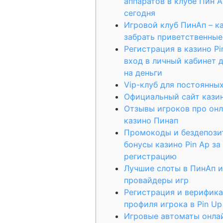
аппаратов в клубе Пин А
сегодня
Игровой клуб ПинАп – к
забрать приветственные
Регистрация в казино Pi
вход в личный кабинет 
на деньги
Vip-клуб для постоянны
Официальный сайт кази
Отзывы игроков про он
казино Пинап
Промокоды и бездепози
бонусы казино Pin Ap за
регистрацию
Лучшие слоты в ПинАп и
провайдеры игр
Регистрация и верифик
профиля игрока в Pin Up
Игровые автоматы онла