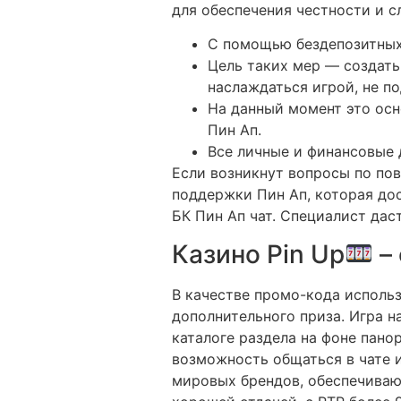
для обеспечения честности и с
С помощью бездепозитных 
Цель таких мер — создать
наслаждаться игрой, не по
На данный момент это осн
Пин Ап.
Все личные и финансовые 
Если возникнут вопросы по пов
поддержки Пин Ап, которая дос
БК Пин Ап чат. Специалист дас
Казино Pin Up
– 
В качестве промо-кода использ
дополнительного приза. Игра 
каталоге раздела на фоне пано
возможность общаться в чате 
мировых брендов, обеспечиваю