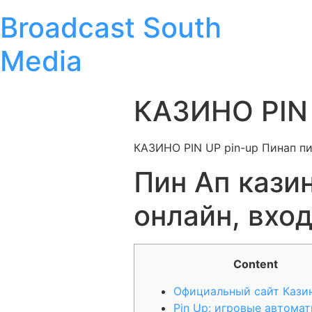
Broadcast South
Media
КАЗИНО PIN 
КАЗИНО PIN UP pin-up Пинап пи
Пин Ап казин
онлайн, вход
Content
Официальный сайт Кази
Pin Up: игровые автома