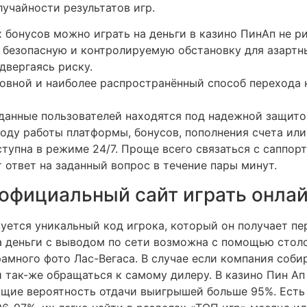
лучайности результатов игр.
бонусов можно играть на деньги в казино ПинАп не р
 безопасную и контролируемую обстановку для азартны
двергаясь риску.
овной и наиболее распространённый способ перехода 
данные пользователей находятся под надежной защито
оду работы платформы, бонусов, пополнения счета или
тупна в режиме 24/7. Проще всего связаться с саппор
т ответ на заданный вопрос в течение пары минут.
официальный сайт играть онлай
уется уникальный код игрока, который он получает пе
на деньги с выводом по сети возможна с помощью стол
рамного фото Лас-Вегаса. В случае если компания соби
и так-же обращаться к самому дилеру. В казино Пин А
щие вероятность отдачи выигрышей больше 95%. Есть в