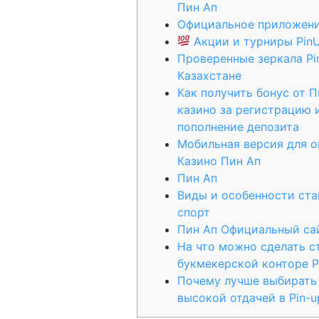
Пин Ап
Официальное приложени
Акции и турниры Pin
Проверенные зеркала Pi
Казахстане
Как получить бонус от 
казино за регистрацию 
пополнение депозита
Мобильная версия для о
Казино Пин Ап
Пин Ап
Виды и особенности ста
спорт
Пин Ап Официальный са
На что можно сделать с
букмекерской конторе P
Почему лучше выбирать
высокой отдачей в Pin-u