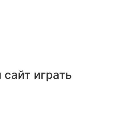
а
сайт️ играть