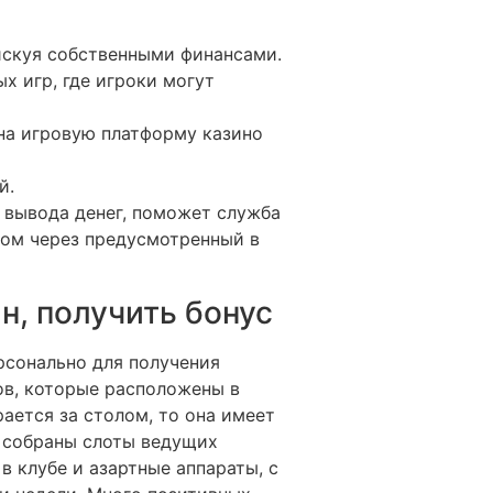
искуя собственными финансами.
х игр, где игроки могут
на игровую платформу казино
й.
 вывода денег, поможет служба
том через предусмотренный в
н, получить бонус
рсонально для получения
ов, которые расположены в
рается за столом, то она имеет
п собраны слоты ведущих
 клубе и азартные аппараты, с