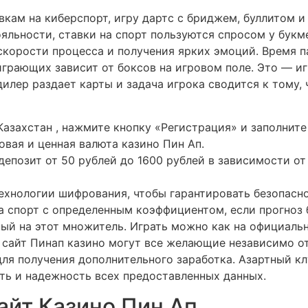
вкам на киберспорт, игру дартс с бриджем, буллитом и
яльности, ставки на спорт пользуются спросом у букм
 скорости процесса и получения ярких эмоций. Время п
играющих зависит от боксов на игровом поле. Это — иг
лер раздает карты и задача игрока сводится к тому, 
Казахстан , нажмите кнопку «Регистрация» и заполните
овая и ценная валюта казино Пин Ап.
епозит от 50 рублей до 1600 рублей в зависимости о
ехнологии шифрования, чтобы гарантировать безопасн
а спорт с определенным коэффициентом, если прогноз 
ный на этот множитель. Играть можно как на официальн
 сайт Пинап казино могут все желающие независимо от
 для получения дополнительного заработка. Азартный к
ь и надежность всех предоставленных данных.
йт Казино Пин Ап