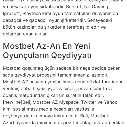
və peşəkar oyun şirkətləridir. Betsoft, NetGaming,
Igrosoft, Playtech kimi oyun təminatçıları dünyanın ən
qabaqcıl və qabaqcıl oyun şirkətləridir. Sənayedəki
bütün kazinolar bu şirkətlərlə tərəfdaşlıq edir və
onlardan oyun alırlar.
Mostbet Az-An En Yeni
Oyunçuların Qeydiyyatı
Mostbet qoşulmaq üçün sadəcə bir neçə dəqiqə çəkən
sadə qeydiyyat prosesini tamamlamanız lazımdır.
Mostbet AZ hesabın yoxlanılması üçün dövlət tərəfindən
verilmiş etibarlı şəxsiyyət vəsiqəsi, ünvan sübutu və
ödəniş metodundan çıxarışın surətini tələb edir.
[newline]Bəli, Mostbet AZ Myspace, Twitter və Yahoo
kimi sosial mass media hesabları vasitəsilə
qeydiyyatdan keçməyə imkan verir. Bəli, Mostbet
Azərbaycan-da minimum depozit məbləği istifadə edilən