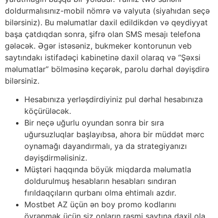
doldurmalısınız-mobil nömrə və valyuta (siyahıdan seçə
bilərsiniz). Bu məlumatlar daxil edildikdən və qeydiyyat
başa çatdıqdan sonra, şifrə olan SMS mesajı telefona
gələcək. Əgər istəsəniz, bukmeker kontorunun veb
saytındakı istifadəçi kabinetinə daxil olaraq və “Şəxsi
məlumatlar” bölməsinə keçərək, parolu dərhal dəyişdirə
bilərsiniz.
Hesabınıza yerləşdirdiyiniz pul dərhal hesabınıza
köçürüləcək.
Bir neçə uğurlu oyundan sonra bir sıra
uğursuzluqlar başlayıbsa, ahora bir müddət mərc
oynamağı dayandırmalı, ya da strategiyanızı
dəyişdirməlisiniz.
Müştəri haqqında böyük miqdarda məlumatla
doldurulmuş hesabların hesabları sındıran
fırıldaqçıların qurbanı olma ehtimalı azdır.
Mostbet AZ üçün ən boy promo kodlarını
öyrənmək üçün siz onların rəsmi saytına daxil ola