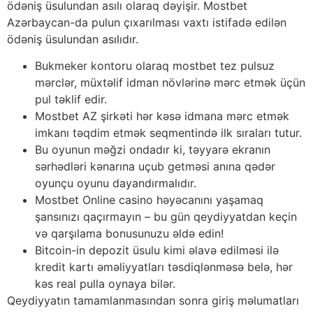
ödəniş üsulundan asılı olaraq dəyişir. Mostbet
Azərbaycan-da pulun çıxarılması vaxtı istifadə edilən
ödəniş üsulundan asılıdır.
Bukmeker kontoru olaraq mostbet tez pulsuz
mərclər, müxtəlif idman növlərinə mərc etmək üçün
pul təklif edir.
Mostbet AZ şirkəti hər kəsə idmana mərc etmək
imkanı təqdim etmək seqmentində ilk sıraları tutur.
Bu oyunun məğzi ondadır ki, təyyarə ekranın
sərhədləri kənarına uçub getməsi anına qədər
oyunçu oyunu dayandırmalıdır.
Mostbet Online casino həyəcanını yaşamaq
şansınızı qaçırmayın – bu gün qeydiyyatdan keçin
və qarşılama bonusunuzu əldə edin!
Bitcoin-in depozit üsulu kimi əlavə edilməsi ilə
kredit kartı əməliyyatları təsdiqlənməsə belə, hər
kəs real pulla oynaya bilər.
Qeydiyyatın tamamlanmasından sonra giriş məlumatları