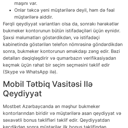
maşını var.
Onlar təkcə yeni müştərilərə deyil, həm də fəal
müştərilərə aiddir.
Fərqli qeydiyyat variantları olsa da, sonrakı hərəkətlər
bukmeker kontorunun bütün istifadəçiləri üçün eynidır.
Şəxsi məlumatları göstərdikdən, və istifadəçi
kabinetində göstərilən telefon nömrəsinə göndərdikdən
sonra, bukmeker kontorunun əməkdaşı zəng edir. Bəzi
detalları dəqiqləşdirir və qumarbazın verifikasiyadan
keçmək üçün rahat bir seçim seçməsini təklif edir
(Skype və WhatsApp ilə).
Mobil Tətbiq Vasitəsi Ilə
Qeydiyyat
Mostbet Azərbaycanda ən məşhur bukmeker
kontorlarından biridir və müştərilərə asan qeydiyyat və
səxavətli bonus təklifləri təklif edir. Qeydiyyatdan
keçdikdən sonra müştərilər ilk bonus təklifindən