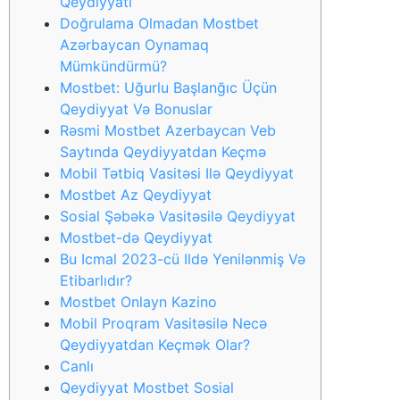
Qeydiyyatı
Doğrulama Olmadan Mostbet
Azərbaycan Oynamaq
Mümkündürmü?
Mostbet: Uğurlu Başlanğıc Üçün
Qeydiyyat Və Bonuslar
Rəsmi Mostbet Azerbaycan Veb
Saytında Qeydiyyatdan Keçmə
Mobil Tətbiq Vasitəsi Ilə Qeydiyyat
Mostbet Az Qeydiyyat
Sosial Şəbəkə Vasitəsilə Qeydiyyat
Mostbet-də Qeydiyyat
Bu Icmal 2023-cü Ildə Yenilənmiş Və
Etibarlıdır?
Mostbet Onlayn Kazino
Mobil Proqram Vasitəsilə Necə
Qeydiyyatdan Keçmək Olar?
Canlı
Qeydiyyat Mostbet Sosial