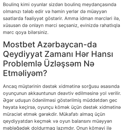
Boulinq kimi oyunlar sizdən boulinq meydançasında
olmanızı tələb edir və həmin yerlər də müəyyən
saatlarda fəaliyyət göstərir. Amma idman mərcləri ilə,
xüsusən də onlayn mərci seçsəniz, evinizdə rahatlıqla
mərc qoya bilərsiniz.
Mostbet Azərbaycan-da
Qeydiyyat Zamanı Hər Hansı
Problemlə Üzləşsəm Nə
Etməliyəm?
Ancaq müştərinin dəstək xidmətinə sorğusu əsasında
oyunçunun akkauntunun deavtiv edilməsinə yol verilir.
Əgər uduşun ödənilməsi göstərilmiş müddətdən gec
həyata keçirsə, oyunçu kömək üçün dəstək xidmətinə
müraciət etmək gərəkdir. Mükafatı almaq üçün
qeydiyyatdan keçmək və oyun balansını müəyyən
məbləğədək doldurmaq lazımdır. Onun köməyi ilə