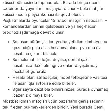
xüsusi bölməsində tapmaq olar. Burada bir çox canlı
tədbirlər də yayımlarla müşayiət olunur – belə matçlar
xüsusi media pleyer ikonası ilə qeyd olunur.
Püşkatmalarda oyunçular 15 futbol matçının nəticəsini –
komandalardan birinin qələbəsini və ya heç-heçəni
proqnozlaşdırmağa dəvət olunur.
Bonusun bütün şərtləri yerinə yetirilən kimi oyunçu
qazandığı pulu əsas hesabına alacaq və onu öz
hesabına çıxara biləcək.
Bu məlumatlar doğru deyilsə, dərhal şəxsi
hesabınıza daxil olmağı və onları dəyişdirməyi
məsləhət görürük.
Hesabı olan istifadəçilər, mobil tətbiqetmə vasitəsi
ilə asanlıqla avtorize edilə bilərlər.
Əgər sayta daxil ola bilmirsinizsə, burada oynamaq
icazəniz olmaya bilər.
Mostbet idman matçları üçün bazarların geniş seçimini
təklif edən bukmeykerlərdən biridir. Yəni burada Cəmi,