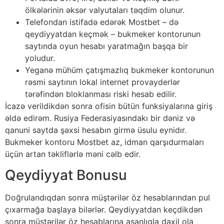
ölkələrinin əksər valyutaları təqdim olunur.
Telefondan istifadə edərək Mostbet – də
qeydiyyatdan keçmək – bukmeker kontorunun
saytında oyun hesabı yaratmağın başqa bir
yoludur.
Yeganə mühüm çatışmazlıq bukmeker kontorunun
rəsmi saytının lokal internet provayderlər
tərəfindən bloklanması riski hesab edilir.
İcazə verildikdən sonra ofisin bütün funksiyalarına giriş
əldə edirəm. Rusiya Federasiyasındakı bir dəniz və
qanuni saytda şəxsi hesabın girmə üsulu eynidır.
Bukmeker kontoru Mostbet az, idman qarşıdurmaları
üçün artan təkliflərlə məni cəlb edir.
Qeydiyyat Bonusu
Doğrulandıqdan sonra müştərilər öz hesablarından pul
çıxarmağa başlaya bilərlər. Qeydiyyatdan keçdikdən
sonra müştərilər öz hesablarına asanlıqla daxil ola