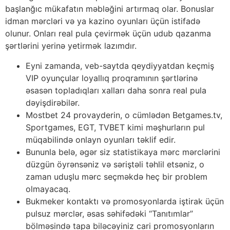
başlanğıc mükafatın məbləğini artırmaq olar. Bonuslar
idman mərcləri və ya kazino oyunları üçün istifadə
olunur. Onları real pula çevirmək üçün udub qazanma
şərtlərini yerinə yetirmək lazımdır.
Eyni zamanda, veb-saytda qeydiyyatdan keçmiş
VIP oyunçular loyallıq proqramının şərtlərinə
əsasən topladıqları xalları daha sonra real pula
dəyişdirəbilər.
Mostbet 24 provayderin, o cümlədən Betgames.tv,
Sportgames, EGT, TVBET kimi məşhurların pul
müqabilində onlayn oyunları təklif edir.
Bununla belə, əgər siz statistikaya mərc mərclərini
düzgün öyrənsəniz və səriştəli təhlil etsəniz, o
zaman uduşlu mərc seçməkdə heç bir problem
olmayacaq.
Bukmeker kontaktı və promosyonlarda iştirak üçün
pulsuz mərclər, əsas səhifədəki “Tanıtımlar”
bölməsində tapa biləcəyiniz cari promosyonların