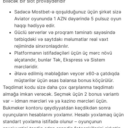
biləcək bir slot provayderidir
Sadəcə Mostbet-ə qoşulduğunuz üçün şirkət sizə
Aviator oyununda 1 AZN dəyərində 5 pulsuz oyun
haqqı hədiyyə edir.
Güclü serverlər və proqram təminatı sayəsində
tətbiqdəki və saytdakı məlumatlar real vaxt
rejimində sinxronlaşdırılır.
Platformanın istifadəçiləri üçün üç mərc növü
əlçatandır, bunlar Tək, Ekspress və Sistem
mərcləridir.
Əlavə edilmiş məbləğdən veycer x60-a çatdıqda
müştərilər üçün əsas balansa bonus köçürülür.
Təqdimat kodu sizə daha çox qarşılanma təqdimatı
almağa imkan verəcək. Seçmək üçün 2 bonus variantı
var – idman mərcləri və ya kazino mərcləri üçün.
Bukmeker kontoru qeydiyyatdan keçdikdən sonra
oyunçuların hesablarını yoxlamır. Hesabı yoxlamaq üçün
standart yoxlama istifadə olunur – oyunçunun