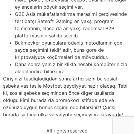
əyləncələrin böyük seçimi var.
G2E Asia mükafatlandırma mərasimi çərçivəsində
tərtibatçı Betsoft Gaming ən yaxşı proqram
təminatının, eləcə də ən yaxşı rəqəmsal B2B
platformasının sahibi seçilib.
Bukmeyker oyunçulara ödəniş metodlarının çox
sayda seçimini təklif edir, buna görə də
kriptovalyuta köçürmələri də mövcuddur.
Daha sonra yalnız bir kliklə hesabı kompüterinizlə
əlaqələndirə bilərsiniz.
Girişinizi təsdiqlədiqdən sonra artıq sizin bu sosial
şəbəkə vasitəsilə Mostbet qeydiyyat hazır olacaq. Təbii
ki, sosial şəbəkə seçimindən öncə digər üsullarda
olduğu kimi burada da promokod istifadə edə və
özünüzə uyğun bonus seçimi edə bilərsiniz! Çünki
burada sadəcə ölkə və valyuta seçməyiniz kifayətdir!
All rights reserved