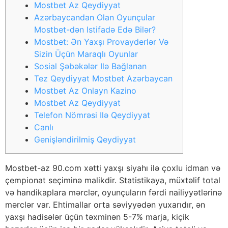
Mostbet Az Qeydiyyat
Azərbaycandan Olan Oyunçular
Mostbet-dən Istifadə Edə Bilər?
Mostbet: Ən Yaxşı Provayderlər Və
Sizin Üçün Maraqlı Oyunlar
Sosial Şəbəkələr Ilə Bağlanan
Tez Qeydiyyat Mostbet Azərbaycan
Mostbet Az Onlayn Kazino
Mostbet Az Qeydiyyat
Telefon Nömrəsi Ilə Qeydiyyat
Canlı
Genişləndirilmiş Qeydiyyat
Mostbet-az 90.com xətti yaxşı siyahı ilə çoxlu idman və
çempionat seçiminə malikdir. Statistikaya, müxtəlif total
və handikaplara mərclər, oyunçuların fərdi nailiyyətlərinə
mərclər var. Ehtimallar orta səviyyədən yuxarıdır, ən
yaxşı hadisələr üçün təxminən 5-7% marja, kiçik