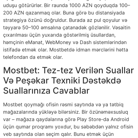
uduşu götürürlər. Bir raunda 1000 AZN qoyduqda 100–
200 AZN qazanmaq olar. Buna görə bu distansiyada
strategiya özünü doğruldur. Burada az pul qoyulur və
təyyarə 50–100 əmsalına çatanadək gözlənilir. Vəsaitin
çıxarılması üçün yuxarıda göstərilmiş üsullardan,
həmçinin eManat, WebMoney və Dash sistemlərindən
istifadə etmək olar. Mostbetdə idman mərclərini hətta
telefondan da etmək olar.
Mostbet: Tez-tez Verilən Suallar
Və Peşəkar Texniki Dəstəkdə
Suallarınıza Cavablar
Mostbet qoymağı ofisin rəsmi saytında və ya tətbiq
mağazalarında yükləyə bilərsiniz. Bir özünəməxsusluq
var – mağaza qaydalarına görə Play Store-da Android
üçün qumar proqramı yoxdur, bu səbəbdən yalnız ofisin
veb saytında olan seçim qalır. Bunu etmək üçün