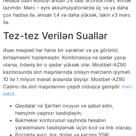
hesaba daxil edildiyi andan 24 saat ərzində mərc etmək
lazımdır. Mərc – eyni akkumulyatorlarda üç və ya daha
çox hadisə ilə, əmsalı 1,4 və daha yüksək, lakin x3 mərc
ilə.
Tez-tez Verilən Suallar
Əsas məqsəd hər hansı bir xarakter və ya görüntü
birləşməsini toplamaqdır. Kombinasiya nə qədər yaxşı
olarsa, ödəniş bir o qədər yüksək olar. Mostbet-AZ90
kazinosunda slot maşınlarında onlayn mərclərin qiyməti
10 ilə 1 milyon manat arasında dəyişir. Mostbet-AZ90
Casino-da slot maşınlarının çeşidi olduqca genişdir
mərc
təklif
.
Qaydalar və Şərtləri oxuyun və qəbul edin,
həmçinin yaşınızı təsdiqləyin;
Bukmeker kontorunun saytında hesabın
yaradılmasını təsdiqləmək üçün kod və link olacaq.
Portalda avro, lirə, dollar və keçmiş SSRİ