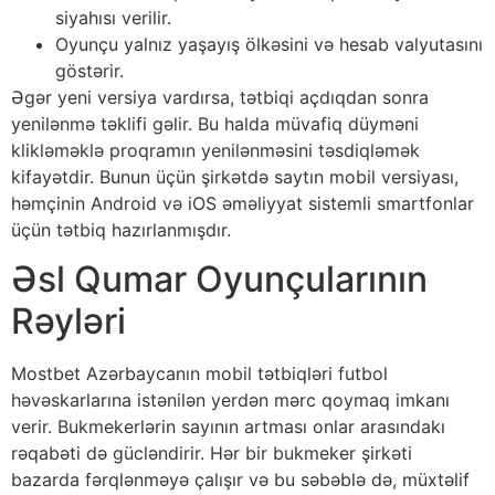
siyahısı verilir.
Oyunçu yalnız yaşayış ölkəsini və hesab valyutasını
göstərir.
Əgər yeni versiya vardırsa, tətbiqi açdıqdan sonra
yenilənmə təklifi gəlir. Bu halda müvafiq düyməni
klikləməklə proqramın yenilənməsini təsdiqləmək
kifayətdir. Bunun üçün şirkətdə saytın mobil versiyası,
həmçinin Android və iOS əməliyyat sistemli smartfonlar
üçün tətbiq hazırlanmışdır.
Əsl Qumar Oyunçularının
Rəyləri
Mostbet Azərbaycanın mobil tətbiqləri futbol
həvəskarlarına istənilən yerdən mərc qoymaq imkanı
verir. Bukmekerlərin sayının artması onlar arasındakı
rəqabəti də gücləndirir. Hər bir bukmeker şirkəti
bazarda fərqlənməyə çalışır və bu səbəblə də, müxtəlif