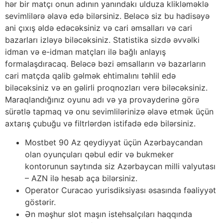
hər bir matçı onun adının yanındakı ulduza klikləməklə
sevimlilərə əlavə edə bilərsiniz. Beləcə siz bu hadisəyə
ani çıxış əldə edəcəksiniz və cari əmsalları və cari
bazarları izləyə biləcəksiniz. Statistika sizdə əvvəlki
idman və e-idman matçları ilə bağlı anlayış
formalaşdıracaq. Beləcə bəzi əmsalların və bazarların
cari matçda qalib gəlmək ehtimalını təhlil edə
biləcəksiniz və ən gəlirli proqnozları verə biləcəksiniz.
Maraqlandığınız oyunu adı və ya provayderinə görə
sürətlə tapmaq və onu sevimlilərinizə əlavə etmək üçün
axtarış çubuğu və filtrlərdən istifadə edə bilərsiniz.
Mostbet 90 Az qeydiyyat üçün Azərbaycandan
olan oyunçuları qəbul edir və bukmeker
kontorunun saytında siz Azərbaycan milli valyutası
– AZN ilə hesab aça bilərsiniz.
Operator Curacao yurisdiksiyası əsasında fəaliyyət
göstərir.
Ən məşhur slot maşın istehsalçıları haqqında