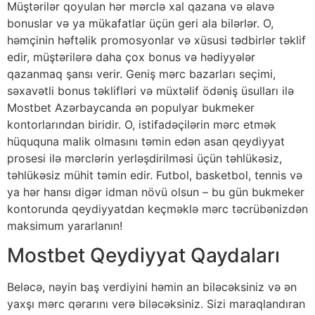
Müştərilər qoyulan hər mərclə xal qazana və əlavə
bonuslar və ya mükafatlar üçün geri ala bilərlər. O,
həmçinin həftəlik promosyonlar və xüsusi tədbirlər təklif
edir, müştərilərə daha çox bonus və hədiyyələr
qazanmaq şansı verir. Geniş mərc bazarları seçimi,
səxavətli bonus təklifləri və müxtəlif ödəniş üsulları ilə
Mostbet Azərbaycanda ən populyar bukmeker
kontorlarından biridir. O, istifadəçilərin mərc etmək
hüququna malik olmasını təmin edən asan qeydiyyat
prosesi ilə mərclərin yerləşdirilməsi üçün təhlükəsiz,
təhlükəsiz mühit təmin edir. Futbol, basketbol, tennis və
ya hər hansı digər idman növü olsun – bu gün bukmeker
kontorunda qeydiyyatdan keçməklə mərc təcrübənizdən
maksimum yararlanın!
Mostbet Qeydiyyat Qaydaları
Beləcə, nəyin baş verdiyini həmin an biləcəksiniz və ən
yaxşı mərc qərarını verə biləcəksiniz. Sizi maraqlandıran