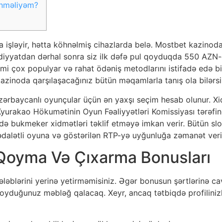
ənməliyəm?
la işləyir, hətta köhnəlmiş cihazlarda belə. Mostbet kazino
ydiyyatdan dərhal sonra siz ilk dəfə pul qoyduqda 550 AZ
Kimi çox populyar və rahat ödəniş metodlarını istifadə edə b
zinoda qarşılaşacağınız bütün məqamlarla tanış ola bilərsi
rbaycanlı oyunçular üçün ən yaxşı seçim hesab olunur. Xid
d Kyurakao Hökumətinin Oyun Fəaliyyətləri Komissiyası tərəfin
də bukmeker xidmətləri təklif etməyə imkan verir. Bütün slot 
 ədalətli oyuna və göstərilən RTP-yə uyğunluğa zəmanət veri
Qoyma Və Çıxarma Bonusları
əblərini yerinə yetirməmisiniz. Əgər bonusun şərtlərinə ca
n qoyduğunuz məbləğ qalacaq. Xeyr, ancaq tətbiqdə profilin