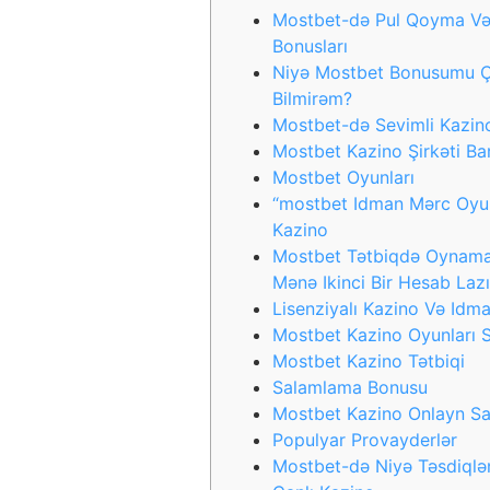
Mostbet-də Pul Qoyma Və
Bonusları
Niyə Mostbet Bonusumu Ç
Bilmirəm?
Mostbet-də Sevimli Kazin
Mostbet Kazino Şirkəti Ba
Mostbet Oyunları
“mostbet Idman Mərc Oyun
Kazino
Mostbet Tətbiqdə Oynam
Mənə Ikinci Bir Hesab Laz
Lisenziyalı Kazino Və Idma
Mostbet Kazino Oyunları S
Mostbet Kazino Tətbiqi
Salamlama Bonusu
Mostbet Kazino Onlayn Sa
Populyar Provayderlər
Mostbet-də Niyə Təsdiql