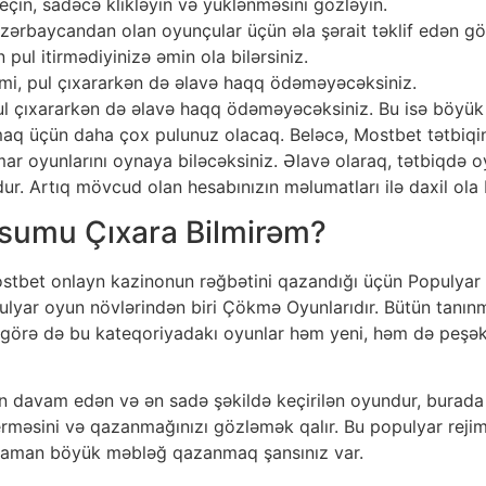
eçin, sadəcə klikləyin və yüklənməsini gözləyin.
ərbaycandan olan oyunçular üçün əla şərait təklif edən gö
pul itirmədiyinizə əmin ola bilərsiniz.
i, pul çıxararkən də əlavə haqq ödəməyəcəksiniz.
l çıxararkən də əlavə haqq ödəməyəcəksiniz. Bu isə böyük 
aq üçün daha çox pulunuz olacaq. Beləcə, Mostbet tətbiqin
mar oyunlarını oynaya biləcəksiniz. Əlavə olaraq, tətbiqd
r. Artıq mövcud olan hesabınızın məlumatları ilə daxil ola 
sumu Çıxara Bilmirəm?
ostbet onlayn kazinonun rəğbətini qazandığı üçün Populyar
lyar oyun növlərindən biri Çökmə Oyunlarıdır. Bütün tanın
una görə də bu kateqoriyadakı oyunlar həm yeni, həm də peşək
n davam edən və ən sadə şəkildə keçirilən oyundur, burada 
verməsini və qazanmağınızı gözləmək qalır. Bu populyar reji
r zaman böyük məbləğ qazanmaq şansınız var.