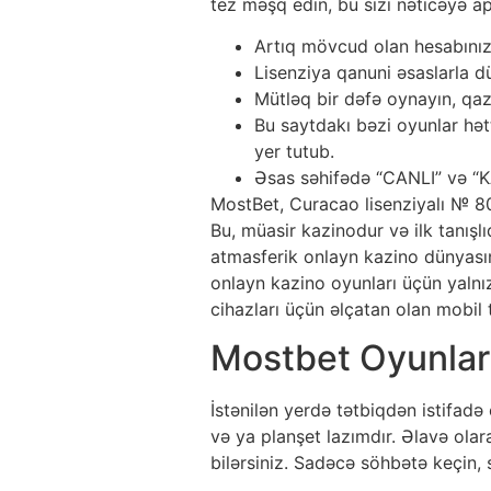
tez məşq edin, bu sizi nəticəyə a
Artıq mövcud olan hesabınızın
Lisenziya qanuni əsaslarla d
Mütləq bir dəfə oynayın, qaz
Bu saytdakı bəzi oyunlar hə
yer tutub.
Əsas səhifədə “CANLI” və “KAZ
MostBet, Curacao lisenziyalı № 8
Bu, müasir kazinodur və ilk tanış
atmasferik onlayn kazino dünyası
onlayn kazino oyunları üçün yalnız
cihazları üçün əlçatan olan mobil t
Mostbet Oyunlar
İstənilən yerdə tətbiqdən istifadə
və ya planşet lazımdır. Əlavə ola
bilərsiniz. Sadəcə söhbətə keçin, 