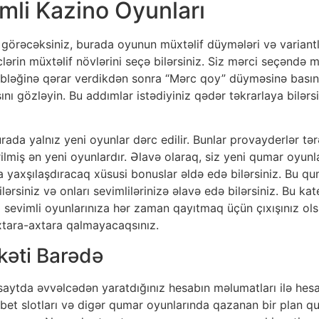
li Kazino Oyunları
rəcəksiniz, burada oyunun müxtəlif düymələri və variantlar
lərin müxtəlif növlərini seçə bilərsiniz. Siz mərci seçəndə
bləğinə qərar verdikdən sonra “Mərc qoy” düyməsinə basın
nı gözləyin. Bu addımlar istədiyiniz qədər təkrarlaya bilərsi
da yalnız yeni oyunlar dərc edilir. Bunlar provayderlər tər
lmiş ən yeni oyunlardır. Əlavə olaraq, siz yeni qumar oyunlar
 yaxşılaşdıracaq xüsusi bonuslar əldə edə bilərsiniz. Bu q
lərsiniz və onları sevimlilərinizə əlavə edə bilərsiniz. Bu ka
z sevimli oyunlarınıza hər zaman qayıtmaq üçün çıxışınız ol
xtara-axtara qalmayacaqsınız.
kəti Barədə
aytda əvvəlcədən yaratdığınız hesabın məlumatları ilə hesabı
t slotları və digər qumar oyunlarında qazanan bir plan qur