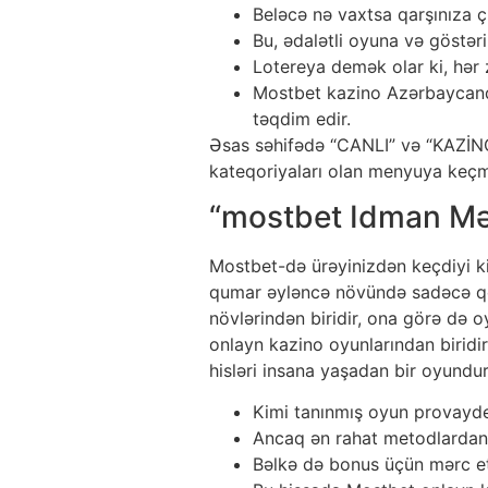
Beləcə nə vaxtsa qarşınıza 
Bu, ədalətli oyuna və göstər
Lotereya demək olar ki, hər
Mostbet kazino Azərbaycanda
təqdim edir.
Əsas səhifədə “CANLI” və “KAZİNO” 
kateqoriyaları olan menyuya keçmi
“mostbet Idman Mə
Mostbet-də ürəyinizdən keçdiyi ki
qumar əyləncə növündə sadəcə qol
növlərindən biridir, ona görə də 
onlayn kazino oyunlarından biridi
hisləri insana yaşadan bir oyundu
Kimi tanınmış oyun provayderl
Ancaq ən rahat metodlardan b
Bəlkə də bonus üçün mərc etm