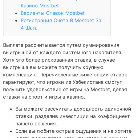
Казино Mostbet
Варианты Ставок Mostbet
Регистрация Счета В Mostbet За
4 Шага
Выплата рассчитывается путем суммирования
выигрышей от каждого системного накопителя.
Хотя это более рискованная ставка, в случае
выигрыша вы можете получить крупную
компенсацию. Перечисленные ниже опции ставок
гарантируют, что игроки из Узбекистана смогут
получить удовольствие от игры на Mostbet, делая
ставки на спорт и игры в казино.
Вы можете рассчитать доходность одиночной
ставки, разделив инвестиции на коэффициент
вашего решения.
Если вы любите острые ощущения и не хотите