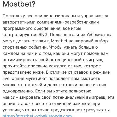
Mostbet?
Поскольку все они лицензированы и управляются
авторитетными компаниями-разработчиками
программного обеспечения, все игры
контролируются RNG. Пользователи из Узбекистана
могут делать ставки в Mostbet на широкий выбор
спортивных событий. Чтобы узнать больше о
каждом из них и о том, как они могут помочь вам
оптимизировать свой потенциальный выигрыш,
прочитайте описание каждого из них, которое
представлено ниже. В отличие от ставок в режиме
live, опция мультибет позволяет вам смотреть
множество матчей и делать ставки на все из них
одновременно. Если вы хотите полностью
максимизировать свой потенциальный выигрыш, эта
опция ставок является отличной заменой, при
условии, что вы точно предсказываете результаты
https://mostbet-ozbekistonda.com
.