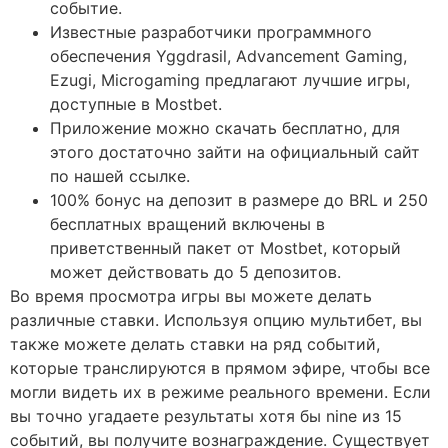
событие.
Известные разработчики программного
обеспечения Yggdrasil, Advancement Gaming,
Ezugi, Microgaming предлагают лучшие игры,
доступные в Mostbet.
Приложение можно скачать бесплатно, для
этого достаточно зайти на официальный сайт
по нашей ссылке.
100% бонус на депозит в размере до BRL и 250
бесплатных вращений включены в
приветственный пакет от Mostbet, который
может действовать до 5 депозитов.
Во время просмотра игры вы можете делать
различные ставки. Используя опцию мультибет, вы
также можете делать ставки на ряд событий,
которые транслируются в прямом эфире, чтобы все
могли видеть их в режиме реального времени. Если
вы точно угадаете результаты хотя бы nine из 15
событий, вы получите вознаграждение. Существует