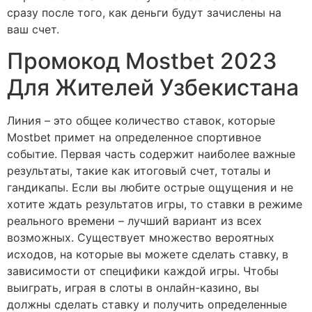
сразу после того, как деньги будут зачислены на
ваш счет.
Промокод Mostbet 2023
Для Жителей Узбекистана
Линия – это общее количество ставок, которые
Mostbet примет на определенное спортивное
событие. Первая часть содержит наиболее важные
результаты, такие как итоговый счет, тоталы и
гандикапы. Если вы любите острые ощущения и не
хотите ждать результатов игры, то ставки в режиме
реального времени – лучший вариант из всех
возможных. Существует множество вероятных
исходов, на которые вы можете сделать ставку, в
зависимости от специфики каждой игры. Чтобы
выиграть, играя в слоты в онлайн-казино, вы
должны сделать ставку и получить определенные