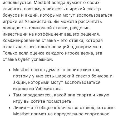
используется. Mostbet всегда думает о своих
клиентах, поэтому у них есть широкий спектр
бонусов и акций, которыми могут воспользоваться
игроки из Узбекистана. Вы можете рассчитать
доходность одиночной ставки, разделив
инвестиции на коэффициент вашего решения.
Комбинированная ставка – это ставка, которая
охватывает несколько позиций одновременно.
Только если оценка каждого игрока верна, эта
ставка будет успешной.
Mostbet всегда думает о своих клиентах,
поэтому у них есть широкий спектр бонусов и
акций, которыми могут воспользоваться
игроки из Узбекистана.
Там определитесь, какой вид спорта и какую
игру вы хотите посмотреть.
Линия – это общее количество ставок, которые
Mostbet примет на определенное спортивное