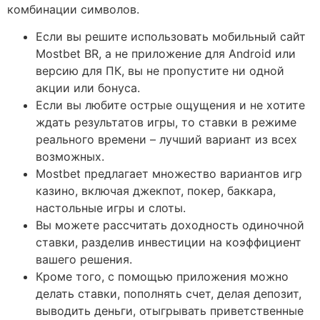
комбинации символов.
Если вы решите использовать мобильный сайт
Mostbet BR, а не приложение для Android или
версию для ПК, вы не пропустите ни одной
акции или бонуса.
Если вы любите острые ощущения и не хотите
ждать результатов игры, то ставки в режиме
реального времени – лучший вариант из всех
возможных.
Mostbet предлагает множество вариантов игр
казино, включая джекпот, покер, баккара,
настольные игры и слоты.
Вы можете рассчитать доходность одиночной
ставки, разделив инвестиции на коэффициент
вашего решения.
Кроме того, с помощью приложения можно
делать ставки, пополнять счет, делая депозит,
выводить деньги, отыгрывать приветственные