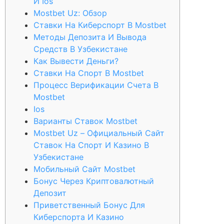
И Ios
Mostbet Uz: Обзор
Ставки На Киберспорт В Mostbet
Методы Депозита И Вывода
Средств В Узбекистане
Как Вывести Деньги?
Ставки На Спорт В Mostbet
Процесс Верификации Счета В
Mostbet
Ios
Варианты Ставок Mostbet
Mostbet Uz – Официальный Сайт
Ставок На Спорт И Казино В
Узбекистане
Мобильный Сайт Mostbet
Бонус Через Криптовалютный
Депозит
Приветственный Бонус Для
Киберспорта И Казино