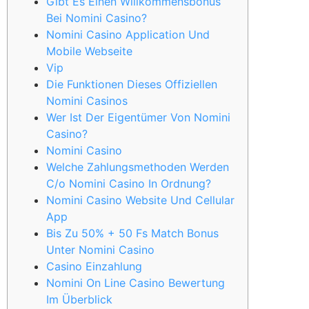
Gibt Es Einen Willkommensbonus
Bei Nomini Casino?
Nomini Casino Application Und
Mobile Webseite
Vip
Die Funktionen Dieses Offiziellen
Nomini Casinos
Wer Ist Der Eigentümer Von Nomini
Casino?
Nomini Casino
Welche Zahlungsmethoden Werden
C/o Nomini Casino In Ordnung?
Nomini Casino Website Und Cellular
App
Bis Zu 50% + 50 Fs Match Bonus
Unter Nomini Casino
Casino Einzahlung
Nomini On Line Casino Bewertung
Im Überblick