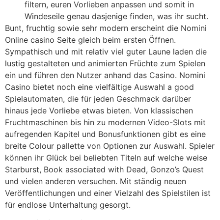
filtern, euren Vorlieben anpassen und somit in
Windeseile genau dasjenige finden, was ihr sucht.
Bunt, fruchtig sowie sehr modern erscheint die Nomini
Online casino Seite gleich beim ersten Öffnen.
Sympathisch und mit relativ viel guter Laune laden die
lustig gestalteten und animierten Früchte zum Spielen
ein und führen den Nutzer anhand das Casino. Nomini
Casino bietet noch eine vielfältige Auswahl a good
Spielautomaten, die für jeden Geschmack darüber
hinaus jede Vorliebe etwas bieten. Von klassischen
Fruchtmaschinen bis hin zu modernen Video-Slots mit
aufregenden Kapitel und Bonusfunktionen gibt es eine
breite Colour pallette von Optionen zur Auswahl. Spieler
können ihr Glück bei beliebten Titeln auf welche weise
Starburst, Book associated with Dead, Gonzo’s Quest
und vielen anderen versuchen. Mit ständig neuen
Veröffentlichungen und einer Vielzahl des Spielstilen ist
für endlose Unterhaltung gesorgt.