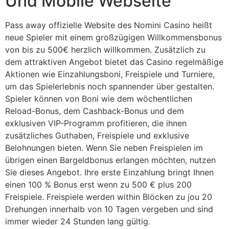
Und Mobile Webseite
Pass away offizielle Website des Nomini Casino heißt
neue Spieler mit einem großzügigen Willkommensbonus
von bis zu 500€ herzlich willkommen. Zusätzlich zu
dem attraktiven Angebot bietet das Casino regelmäßige
Aktionen wie Einzahlungsboni, Freispiele und Turniere,
um das Spielerlebnis noch spannender über gestalten.
Spieler können von Boni wie dem wöchentlichen
Reload-Bonus, dem Cashback-Bonus und dem
exklusiven VIP-Programm profitieren, die ihnen
zusätzliches Guthaben, Freispiele und exklusive
Belohnungen bieten. Wenn Sie neben Freispielen im
übrigen einen Bargeldbonus erlangen möchten, nutzen
Sie dieses Angebot. Ihre erste Einzahlung bringt Ihnen
einen 100 % Bonus erst wenn zu 500 € plus 200
Freispiele. Freispiele werden within Blöcken zu jou 20
Drehungen innerhalb von 10 Tagen vergeben und sind
immer wieder 24 Stunden lang gültig.