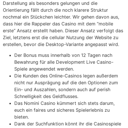
Darstellung als besonders gelungen und die
Orientierung fällt durch die noch klarere Struktur
nochmal ein Stückchen leichter. Wir gehen davon aus,
dass hier die Rappeler das Casino mit dem “mobile
erste” Ansatz erstellt haben. Dieser Ansatz verfolgt das
Ziel, letztens erst die cellular Nutzung der Website zu
erstellen, bevor die Desktop-Variante angepasst wird.
Der Bonus muss innerhalb von 12 Tagen nach
Bewahrung für alle Development Live Casino-
Spiele angewendet werden.
Die Kunden des Online-Casinos legen außerdem
nicht nur Ausprägung auf die den Optionen zum
Ein- und Auszahlen, sondern auch auf perish
Schnelligkeit des Geldflusses.
Das Nomini Casino kümmert sich stets darum,
euch ein faires und sicheres Spielerlebnis zu
bieten.
Dank der Suchfunktion könnt ihr die Casinospiele