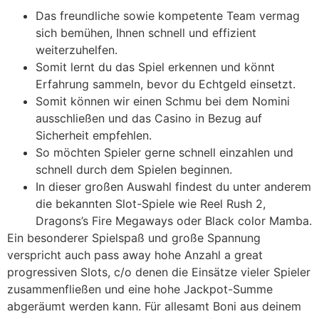
Das freundliche sowie kompetente Team vermag
sich bemühen, Ihnen schnell und effizient
weiterzuhelfen.
Somit lernt du das Spiel erkennen und könnt
Erfahrung sammeln, bevor du Echtgeld einsetzt.
Somit können wir einen Schmu bei dem Nomini
ausschließen und das Casino in Bezug auf
Sicherheit empfehlen.
So möchten Spieler gerne schnell einzahlen und
schnell durch dem Spielen beginnen.
In dieser großen Auswahl findest du unter anderem
die bekannten Slot-Spiele wie Reel Rush 2,
Dragons’s Fire Megaways oder Black color Mamba.
Ein besonderer Spielspaß und große Spannung
verspricht auch pass away hohe Anzahl a great
progressiven Slots, c/o denen die Einsätze vieler Spieler
zusammenfließen und eine hohe Jackpot-Summe
abgeräumt werden kann. Für allesamt Boni aus deinem