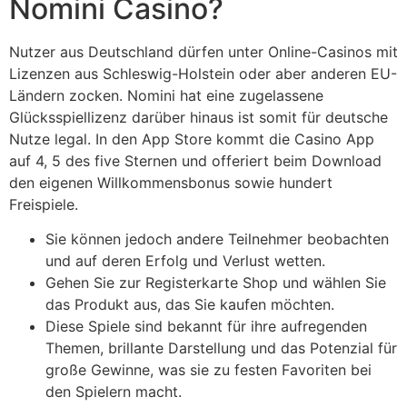
Nomini Casino?
Nutzer aus Deutschland dürfen unter Online-Casinos mit
Lizenzen aus Schleswig-Holstein oder aber anderen EU-
Ländern zocken. Nomini hat eine zugelassene
Glücksspiellizenz darüber hinaus ist somit für deutsche
Nutze legal. In den App Store kommt die Casino App
auf 4, 5 des five Sternen und offeriert beim Download
den eigenen Willkommensbonus sowie hundert
Freispiele.
Sie können jedoch andere Teilnehmer beobachten
und auf deren Erfolg und Verlust wetten.
Gehen Sie zur Registerkarte Shop und wählen Sie
das Produkt aus, das Sie kaufen möchten.
Diese Spiele sind bekannt für ihre aufregenden
Themen, brillante Darstellung und das Potenzial für
große Gewinne, was sie zu festen Favoriten bei
den Spielern macht.