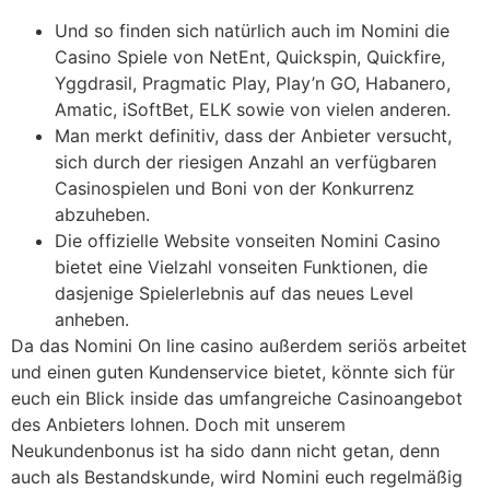
Und so finden sich natürlich auch im Nomini die
Casino Spiele von NetEnt, Quickspin, Quickfire,
Yggdrasil, Pragmatic Play, Play’n GO, Habanero,
Amatic, iSoftBet, ELK sowie von vielen anderen.
Man merkt definitiv, dass der Anbieter versucht,
sich durch der riesigen Anzahl an verfügbaren
Casinospielen und Boni von der Konkurrenz
abzuheben.
Die offizielle Website vonseiten Nomini Casino
bietet eine Vielzahl vonseiten Funktionen, die
dasjenige Spielerlebnis auf das neues Level
anheben.
Da das Nomini On line casino außerdem seriös arbeitet
und einen guten Kundenservice bietet, könnte sich für
euch ein Blick inside das umfangreiche Casinoangebot
des Anbieters lohnen. Doch mit unserem
Neukundenbonus ist ha sido dann nicht getan, denn
auch als Bestandskunde, wird Nomini euch regelmäßig