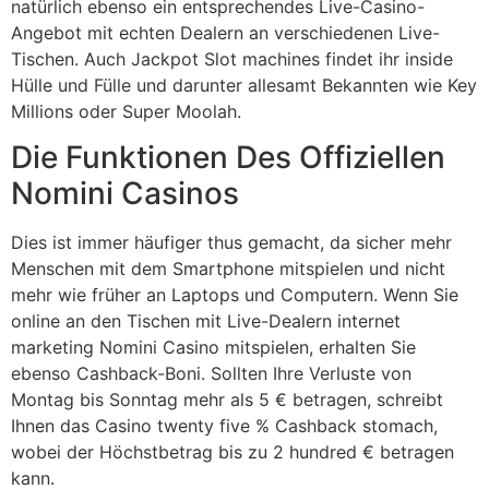
natürlich ebenso ein entsprechendes Live-Casino-
Angebot mit echten Dealern an verschiedenen Live-
Tischen. Auch Jackpot Slot machines findet ihr inside
Hülle und Fülle und darunter allesamt Bekannten wie Key
Millions oder Super Moolah.
Die Funktionen Des Offiziellen
Nomini Casinos
Dies ist immer häufiger thus gemacht, da sicher mehr
Menschen mit dem Smartphone mitspielen und nicht
mehr wie früher an Laptops und Computern. Wenn Sie
online an den Tischen mit Live-Dealern internet
marketing Nomini Casino mitspielen, erhalten Sie
ebenso Cashback-Boni. Sollten Ihre Verluste von
Montag bis Sonntag mehr als 5 € betragen, schreibt
Ihnen das Casino twenty five % Cashback stomach,
wobei der Höchstbetrag bis zu 2 hundred € betragen
kann.