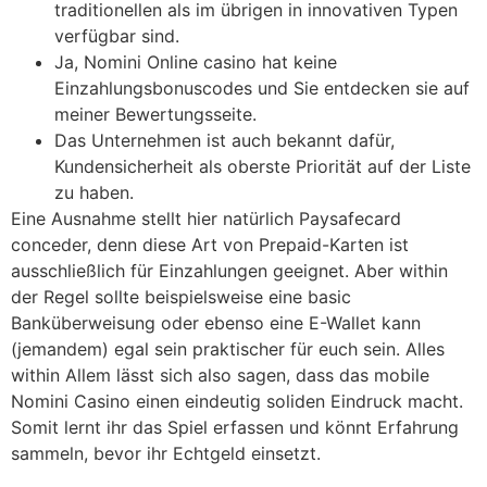
traditionellen als im übrigen in innovativen Typen
verfügbar sind.
Ja, Nomini Online casino hat keine
Einzahlungsbonuscodes und Sie entdecken sie auf
meiner Bewertungsseite.
Das Unternehmen ist auch bekannt dafür,
Kundensicherheit als oberste Priorität auf der Liste
zu haben.
Eine Ausnahme stellt hier natürlich Paysafecard
conceder, denn diese Art von Prepaid-Karten ist
ausschließlich für Einzahlungen geeignet. Aber within
der Regel sollte beispielsweise eine basic
Banküberweisung oder ebenso eine E-Wallet kann
(jemandem) egal sein praktischer für euch sein. Alles
within Allem lässt sich also sagen, dass das mobile
Nomini Casino einen eindeutig soliden Eindruck macht.
Somit lernt ihr das Spiel erfassen und könnt Erfahrung
sammeln, bevor ihr Echtgeld einsetzt.