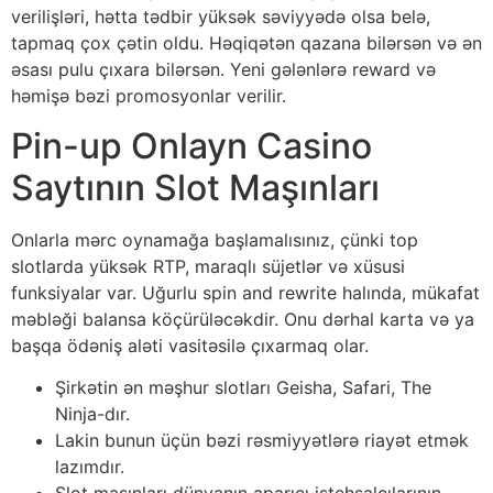
verilişləri, hətta tədbir yüksək səviyyədə olsa belə,
tapmaq çox çətin oldu. Həqiqətən qazana bilərsən və ən
əsası pulu çıxara bilərsən. Yeni gələnlərə reward və
həmişə bəzi promosyonlar verilir.
Pin-up Onlayn Casino
Saytının Slot Maşınları
Onlarla mərc oynamağa başlamalısınız, çünki top
slotlarda yüksək RTP, maraqlı süjetlər və xüsusi
funksiyalar var. Uğurlu spin and rewrite halında, mükafat
məbləği balansa köçürüləcəkdir. Onu dərhal karta və ya
başqa ödəniş aləti vasitəsilə çıxarmaq olar.
Şirkətin ən məşhur slotları Geisha, Safari, The
Ninja-dır.
Lakin bunun üçün bəzi rəsmiyyətlərə riayət etmək
lazımdır.