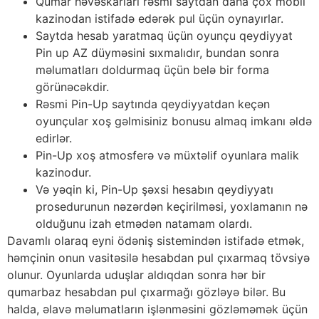
Qumar həvəskarları rəsmi saytdan daha çox mobil
kazinodan istifadə edərək pul üçün oynayırlar.
Saytda hesab yaratmaq üçün oyunçu qeydiyyat
Pin up AZ düyməsini sıxmalıdır, bundan sonra
məlumatları doldurmaq üçün belə bir forma
görünəcəkdir.
Rəsmi Pin-Up saytında qeydiyyatdan keçən
oyunçular xoş gəlmisiniz bonusu almaq imkanı əldə
edirlər.
Pin-Up xoş atmosferə və müxtəlif oyunlara malik
kazinodur.
Və yəqin ki, Pin-Up şəxsi hesabın qeydiyyatı
prosedurunun nəzərdən keçirilməsi, yoxlamanın nə
olduğunu izah etmədən natamam olardı.
Davamlı olaraq eyni ödəniş sistemindən istifadə etmək,
həmçinin onun vasitəsilə hesabdan pul çıxarmaq tövsiyə
olunur. Oyunlarda uduşlar aldıqdan sonra hər bir
qumarbaz hesabdan pul çıxarmağı gözləyə bilər. Bu
halda, əlavə məlumatların işlənməsini gözləməmək üçün