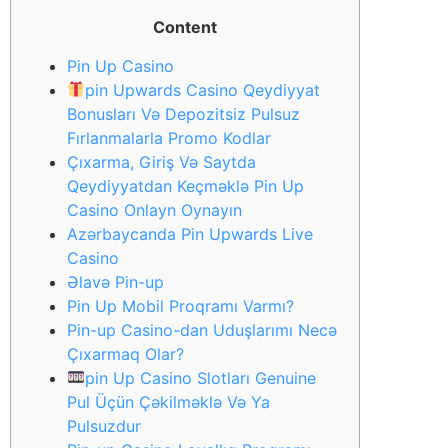
Content
Pin Up Casino
pin Upwards Casino Qeydiyyat
Bonusları Və Depozitsiz Pulsuz
Fırlanmalarla Promo Kodlar
Çıxarma, Giriş Və Saytda
Qeydiyyatdan Keçməklə Pin Up
Casino Onlayn Oynayın
Azərbaycanda Pin Upwards Live
Casino
Əlavə Pin-up
Pin Up Mobil Proqramı Varmı?
Pin-up Casino-dan Uduşlarımı Necə
Çıxarmaq Olar?
pin Up Casino Slotları Genuine
Pul Üçün Çəkilməklə Və Ya
Pulsuzdur