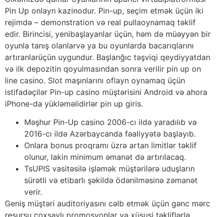
Pin Up onlayn kazinodur. Pin-up, seçim etmək üçün iki
rejimdə – demonstration və real pullaoynamaq təklif
edir. Birincisi, yenibaşlayanlar üçün, həm də müəyyən bir
oyunla tanış olanlarvə ya bu oyunlarda bacarıqlarını
artıranlarüçün uygundur. Başlanğıc təşviqi qeydiyyatdan
və ilk depozitin qoyulmasından sonra verilir pin up on
line casino. Slot maşınlarını oflayn oynamaq üçün
istifadəçilər Pin-up casino müştərisini Android və ahora
iPhone-da yükləməlidirlər pin up giris.
Məşhur Pin-Up casino 2006-cı ildə yaradılıb və
2016-cı ildə Azərbaycanda fəaliyyətə başlayıb.
Onlara bonus proqramı üzrə artan limitlər təklif
olunur, lakin minimum əmanət də artırılacaq.
TsUPIS vasitəsilə işləmək müştərilərə uduşların
sürətli və etibarlı şəkildə ödənilməsinə zəmanət
verir.
Geniş müştəri auditoriyasını cəlb etmək üçün gənc mərc
resursu çoxsaylı promosyonlar və xüsusi təkliflərlə