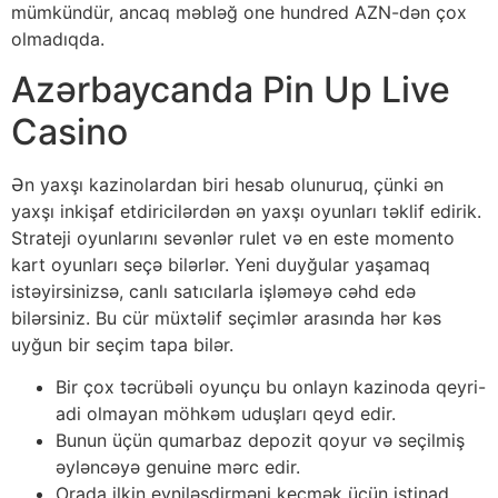
mümkündür, ancaq məbləğ one hundred AZN-dən çox
olmadıqda.
Azərbaycanda Pin Up Live
Casino
Ən yaxşı kazinolardan biri hesab olunuruq, çünki ən
yaxşı inkişaf etdiricilərdən ən yaxşı oyunları təklif edirik.
Strateji oyunlarını sevənlər rulet və en este momento
kart oyunları seçə bilərlər. Yeni duyğular yaşamaq
istəyirsinizsə, canlı satıcılarla işləməyə cəhd edə
bilərsiniz. Bu cür müxtəlif seçimlər arasında hər kəs
uyğun bir seçim tapa bilər.
Bir çox təcrübəli oyunçu bu onlayn kazinoda qeyri-
adi olmayan möhkəm uduşları qeyd edir.
Bunun üçün qumarbaz depozit qoyur və seçilmiş
əyləncəyə genuine mərc edir.
Orada ilkin eyniləşdirməni keçmək üçün istinad