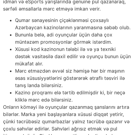
idman və eSports yarışlarında genuine pul qazanaraq,
sərfəli əmsallarla mərc etməyə imkan verir.
Qumar sənayesinin çiçəklənməsi çoxsaylı
Azərbaycan kazinolarının yaranmasına səbəb olub.
Bununla belə, adi oyunçular üçün daha çox
müntəzəm promosyonlar görmək istərdim.
Xüsusi kod kazinonun tələbi ilə və ya texniki
dəstək vasitəsilə daxil edilir və oyunçu bunun üçün
mükafat alır.
Mərc etməzdən əvvəl siz həmişə hər bir maşının
əsas xüsusiyyətlərini göstərərək ətraflı təsviri ilə
tanış landa bilərsiniz.
Kazino proqramı elə tərtib edilmişdir ki, bir neçə
kliklə mərc edə bilərsiniz.
Onların köməyi ilə oyunçular qazanmaq şanslarını artıra
bilərlər. Marka yeni başlayanlara xüsusi diqqət yetirir,
çünki təcrübəsiz qumarbazlar yalnız təcrübə qazanır və
çoxlu səhvlər edirlər. Səhvləri ağrısız etmək və pul