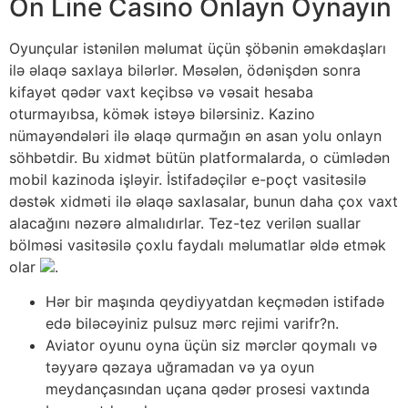
On Line Casino Onlayn Oynayın
Oyunçular istənilən məlumat üçün şöbənin əməkdaşları
ilə əlaqə saxlaya bilərlər. Məsələn, ödənişdən sonra
kifayət qədər vaxt keçibsə və vəsait hesaba
oturmayıbsa, kömək istəyə bilərsiniz. Kazino
nümayəndələri ilə əlaqə qurmağın ən asan yolu onlayn
söhbətdir. Bu xidmət bütün platformalarda, o cümlədən
mobil kazinoda işləyir. İstifadəçilər e-poçt vasitəsilə
dəstək xidməti ilə əlaqə saxlasalar, bunun daha çox vaxt
alacağını nəzərə almalıdırlar. Tez-tez verilən suallar
bölməsi vasitəsilə çoxlu faydalı məlumatlar əldə etmək
olar
.
Hər bir maşında qeydiyyatdan keçmədən istifadə
edə biləcəyiniz pulsuz mərc rejimi varifr?n.
Aviator oyunu oyna üçün siz mərclər qoymalı və
təyyarə qəzaya uğramadan və ya oyun
meydançasından uçana qədər prosesi vaxtında