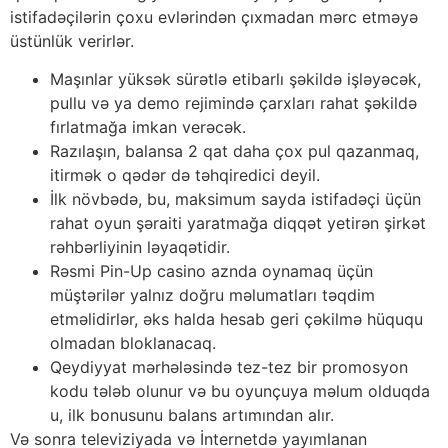
istifadəçilərin çoxu evlərindən çıxmadan mərc etməyə
üstünlük verirlər.
Maşınlar yüksək sürətlə etibarlı şəkildə işləyəcək,
pullu və ya demo rejimində çarxları rahat şəkildə
fırlatmağa imkan verəcək.
Razılaşın, balansa 2 qat daha çox pul qazanmaq,
itirmək o qədər də təhqiredici deyil.
İlk növbədə, bu, maksimum sayda istifadəçi üçün
rahat oyun şəraiti yaratmağa diqqət yetirən şirkət
rəhbərliyinin ləyaqətidir.
Rəsmi Pin-Up casino aznda oynamaq üçün
müştərilər yalnız doğru məlumatları təqdim
etməlidirlər, əks halda hesab geri çəkilmə hüququ
olmadan bloklanacaq.
Qeydiyyat mərhələsində tez-tez bir promosyon
kodu tələb olunur və bu oyunçuya məlum olduqda
u, ilk bonusunu balans artımından alır.
Və sonra televiziyada və İnternetdə yayımlanan