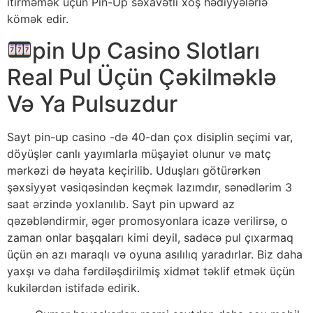
itirməmək üçün Pin-Up səxavətli xoş hədiyyələrlə
kömək edir.
pin Up Casino Slotları
Real Pul Üçün Çəkilməklə
Və Ya Pulsuzdur
Sayt pin-up casino -də 40-dan çox disiplin seçimi var,
döyüşlər canlı yayımlarla müşayiət olunur və matç
mərkəzi də həyata keçirilib. Uduşları götürərkən
şəxsiyyət vəsiqəsindən keçmək lazımdır, sənədlərim 3
saat ərzində yoxlanılıb. Sayt pin upward az
qəzəbləndirmir, əgər promosyonlara icazə verilirsə, o
zaman onlar başqaları kimi deyil, sadəcə pul çıxarmaq
üçün ən azı maraqlı və oyuna asılılıq yaradırlar. Biz daha
yaxşı və daha fərdiləşdirilmiş xidmət təklif etmək üçün
kukilərdən istifadə edirik.