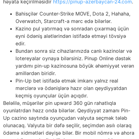
həyata keçirilməsidir
https://pinup-azerbaycan-24.com
.
Bahisçilər Counter-Strike MOVE, Dota 2, Hahaha,
Overwatch, Starcraft-a mərc edə bilərlər.
Kazino pul yatırmaq və sonradan çıxarmaq üçün
eyni ödəniş alətlərindən istifadə etməyi tövsiyə
edir.
Bundan sonra siz cihazlarınızda canlı kazinolar və
lotereyalar oynaya bilərsiniz. Pinup Online dəstək
yardımı pin-up kazinosuna böyük əhəmiyyət verən
amillərdən biridir.
Pin-Up bet istifadə etmək imkanı yalnız real
mərclərə və ödənişlərə hazır olan qeydiyyatdan
keçmiş oyunçular üçün açıqdır.
Beləlilə, müşərilər pin upward 360 gün rahatlıqla
oyunlatrdan həzz onda bilərlər. Qeydiyyat zamanı Pin-
Up cazino saytında oyunçudan valyuta seçmək tələb
olunacaq. Valyuta bir dəfə seçilir, seçimdən asılı olaraq
ödəmə xidmətləri dəyişə bilər. Bir mobil nömrə və ahora