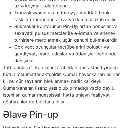
üzrə keçmək tələb olunur.
Tranzaksiyanın uzun dövriyyə müddəti bank
təşkilatı tərəfindən əlavə yoxlama ilə izah edilir.
Bukmeker kontorunun Pin-Up artan bonuslar və
səxavətli pulsuz mərclər ilə e-idman və ənənəvi
turnirlərə mərc etmək üçün qanuni bukmekerdir.
Çox vaxt oyunçular təcrübələrini bölüşür və
qeydiyyat, mərc, uduşlar və ödənişlər haqqında
danışırlar.
Tətbiq inkişaf etdiricilər tərəfindən dəstəkləndiyindən
bütün məlumatlar aktualdır. Qumar həvəskarları bilirlər
ki, bu cür saytların bloklanması nadir xal deyil.
Qumarxananın lisenziyası olub olmadığı vacib deyil,
istənilən qumar müəssisəsi, hətta onlayn fəaliyyət
göstərənlər də bloklana bilər.
Əlavə Pin-up