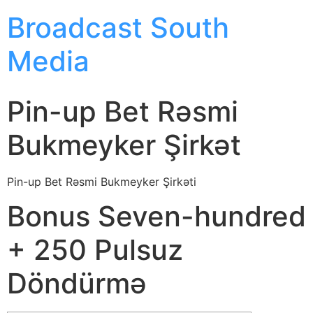
Broadcast South
Media
Pin-up Bet Rəsmi
Bukmeyker Şirkət
Pin-up Bet Rəsmi Bukmeyker Şirkəti
Bonus Seven-hundred
+ 250 Pulsuz
Döndürmə