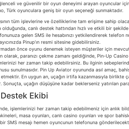
lenceli ve güvenilir bir oyun deneyimi arayan oyuncular içi
no, Türk oyunculara geniş bir oyun seçeneği sunmaktadır.
sının tüm işlevlerine ve özelliklerine tam erişime sahip olaca
olduğunda, canlı destek hattından hızlı ve etkili bir şekilde 
efonunuza gelen SMS ile hesabınızı yetkilendirerek telefon num
yıcınızda Pinup’ın resmi sitesine gidebilirsiniz.
ırmadan önce oyunu denemek isteyen müşteriler için mevcu
son olarak, paranızı çekme zamanı geldiğinde, Pin-Up Casino e
erinizi her zaman takip edebilirsiniz. Bu ilginin sebeplerinden
nusu sunulmasıdır. Pin Up Aviator oyununda asıl amaç, ba
tmektir. En uygun an, uçağın irtifa kazanmasıyla birlikte ç
. Sonuçta, uçağın düşüşüne kadar beklerseniz yatırılan pa
 Destek Ekibi
e, işlemlerinizi her zaman takip edebilmeniz için anlık bild
ineleri, masa oyunları, canlı casino oyunları ve spor bahisler
n bir SMS mesajı hemen oyuncunun telefonuna gönderilecekti