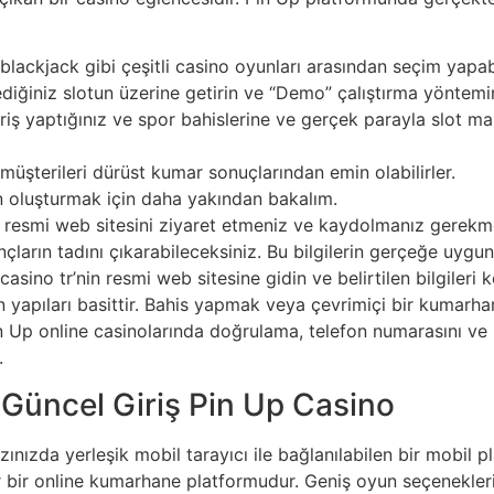
 blackjack gibi çeşitli casino oyunları arasından seçim yapabi
diğiniz slotun üzerine getirin ve “Demo” çalıştırma yöntemin
riş yaptığınız ve spor bahislerine ve gerçek parayla slot ma
üşterileri dürüst kumar sonuçlarından emin olabilirler.
 oluşturmak için daha yakından bakalım.
n resmi web sitesini ziyaret etmeniz ve kaydolmanız gerekm
çların tadını çıkarabileceksiniz. Bu bilgilerin gerçeğe uyg
asino tr’nin resmi web sitesine gidin ve belirtilen bilgileri
n yapıları basittir. Bahis yapmak veya çevrimiçi bir kumar
in Up online casinolarında doğrulama, telefon numarasını ve
.
 Güncel Giriş Pin Up Casino
ınızda yerleşik mobil tarayıcı ile bağlanılabilen bir mobil p
r bir online kumarhane platformudur. Geniş oyun seçenekle