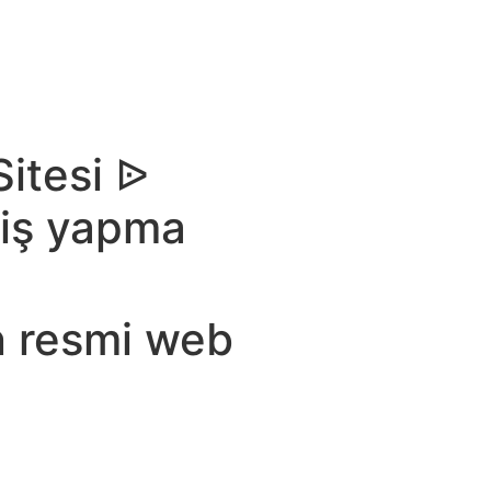
itesi ᐉ
riş yapma
n resmi web