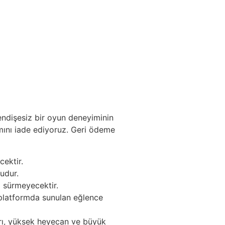
 endişesiz bir oyun deneyiminin
smını iade ediyoruz. Geri ödeme
cektir.
udur.
a sürmeyecektir.
 platformda sunulan eğlence
ları, yüksek heyecan ve büyük