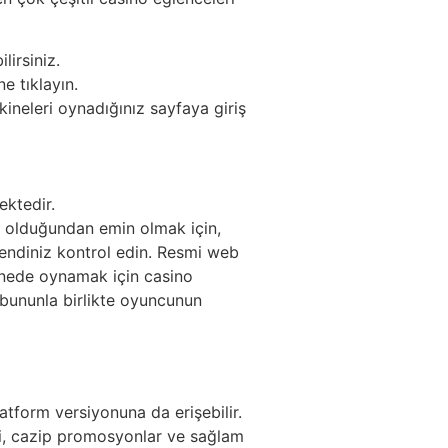
lirsiniz.
e tıklayın.
kineleri oynadığınız sayfaya giriş
ektedir.
un olduğundan emin olmak için,
 kendiniz kontrol edin. Resmi web
hanede oynamak için casino
 bununla birlikte oyuncunun
latform versiyonuna da erişebilir.
ri, cazip promosyonlar ve sağlam