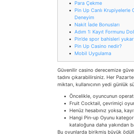
Para Çekme
Pin Up Canlı Krupiyelerle 
Deneyim
Nakit İade Bonusları
Adım 1: Kayıt Formunu Do
Pin’de spor bahisleri yukar
Pin Up Casino nedir?
Mobil Uygulama
Güvenilir casino derecemize güvene
tadını çıkarabilirsiniz. Her Pazar
miktarı, kullanıcının yedi günlük 
Öncelikle, oyuncunun operatö
Fruit Cocktail, çevrimiçi oy
Henüz hesabınız yoksa, kayıt
Hangi Pin-up Oyunu kategori
kataloğuna daha yakından ba
Bu oyunlarda birikmiş büyük ödülle