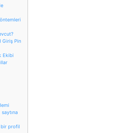
de
öntemleri
evcut?
 Giriş Pin
 Ekibi
llar
şlemi
 saytına
bir profil