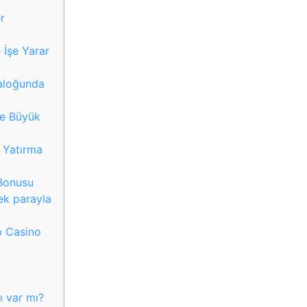
r
 İşe Yarar
aloğunda
ve Büyük
 Yatırma
Bonusu
ek parayla
p Casino
ı var mı?