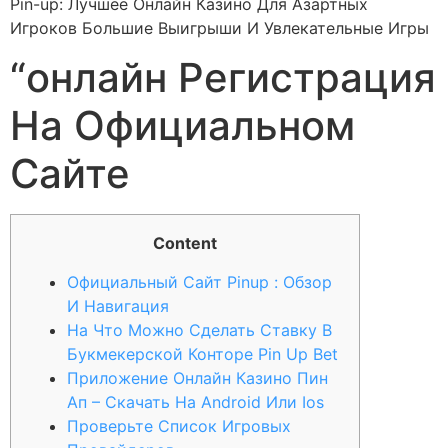
Pin-up: Лучшее Онлайн Казино Для Азартных
Игроков Большие Выигрыши И Увлекательные Игры
“онлайн Регистрация
На Официальном
Сайте
Content
Официальный Сайт Pinup : Обзор
И Навигация
На Что Можно Сделать Ставку В
Букмекерской Конторе Pin Up Bet
Приложение Онлайн Казино Пин
Ап – Скачать На Android Или Ios
Проверьте Список Игровых