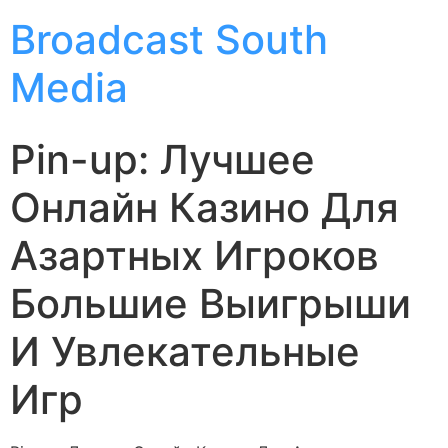
Broadcast South
Media
Pin-up: Лучшее
Онлайн Казино Для
Азартных Игроков
Большие Выигрыши
И Увлекательные
Игр