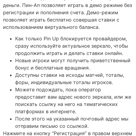
деньги. Пин-Ап позволяет играть в демо режиме без
регистрации и пополнения счета. Демо-режим
позволяет играть бесплатно совершая ставки с
использованием виртуального баланса.
Как только Pin Up блокируется провайдером,
сразу используйте актуальное зеркало, чтобы
продолжить играть и делать ставки онлайн.
Новые игроки могут получить приветственный
бонус и бесплатные вращения.
Доступны ставки на исходы матчей, тоталы,
форы, индивидуальные тоталы игроков.
Можете подождать, пока оператор
предоставит вам адрес нового зеркала, или же
поискать ссылку на него на тематических
платформах в интернете.
После этого на указанный почтовый адрес мы
отправим письмо со ссылкой.
Нажмите на кнопку “Регистрация” в правом верхнем