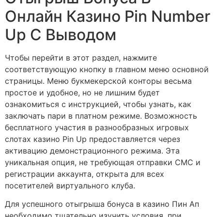
Онлайн Казино Pin Number
Up С Выводом
Чтобы перейти в этот раздел, нажмите
соответствующую кнопку в главном меню основной
страницы. Меню букмекерской конторы весьма
простое и удобное, но не лишним будет
ознакомиться с инструкцией, чтобы узнать, как
заключать пари в платном режиме. Возможность
бесплатного участия в разнообразных игровых
слотах казино Pin Up предоставляется через
активацию демонстрационного режима. Эта
уникальная опция, не требующая отправки СМС и
регистрации аккаунта, открыта для всех
посетителей виртуального клуба.
Для успешного отыгрыша бонуса в казино Пин Ап
необходимо тщательно изучить условия, при