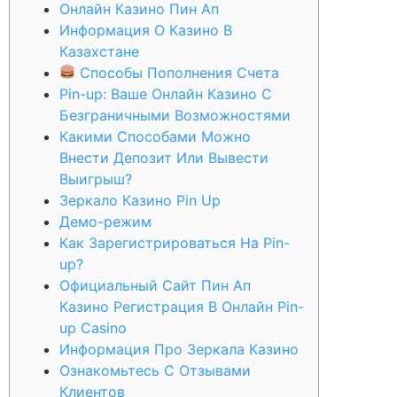
Онлайн Казино Пин Ап
Информация О Казино В
Казахстане
Способы Пополнения Счета
Pin-up: Ваше Онлайн Казино С
Безграничными Возможностями
Какими Способами Можно
Внести Депозит Или Вывести
Выигрыш?
Зеркало Казино Pin Up
Демо-режим
Как Зарегистрироваться На Pin-
up?
Официальный Сайт Пин Ап
Казино Регистрация В Онлайн Pin-
up Casino
Информация Про Зеркала Казино
Ознакомьтесь С Отзывами
Клиентов