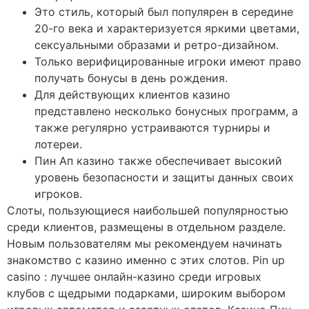
Это стиль, который был популярен в середине
20-го века и характеризуется яркими цветами,
сексуальными образами и ретро-дизайном.
Только верифицированные игроки имеют право
получать бонусы в день рождения.
Для действующих клиентов казино
представлено несколько бонусных программ, а
также регулярно устраиваются турниры и
лотереи.
Пин Ап казино также обеспечивает высокий
уровень безопасности и защиты данных своих
игроков.
Слоты, пользующиеся наибольшей популярностью
среди клиентов, размещены в отдельном разделе.
Новым пользователям мы рекомендуем начинать
знакомство с казино именно с этих слотов. Pin up
casino : лучшее онлайн-казино среди игровых
клубов с щедрыми подарками, широким выбором