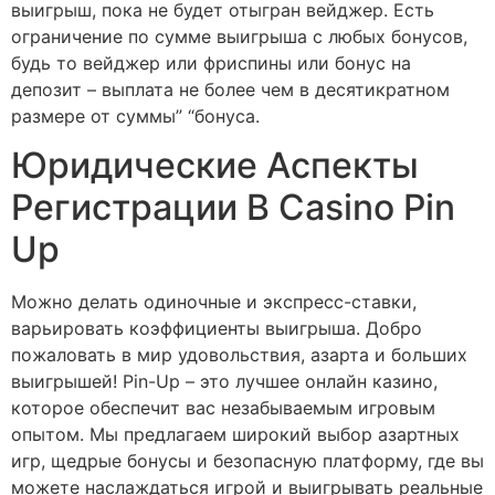
выигрыш, пока не будет отыгран вейджер. Есть
ограничение по сумме выигрыша с любых бонусов,
будь то вейджер или фриспины или бонус на
депозит – выплата не более чем в десятикратном
размере от суммы” “бонуса.
Юридические Аспекты
Регистрации В Casino Pin
Up
Можно делать одиночные и экспресс-ставки,
варьировать коэффициенты выигрыша. Добро
пожаловать в мир удовольствия, азарта и больших
выигрышей! Pin-Up – это лучшее онлайн казино,
которое обеспечит вас незабываемым игровым
опытом. Мы предлагаем широкий выбор азартных
игр, щедрые бонусы и безопасную платформу, где вы
можете наслаждаться игрой и выигрывать реальные