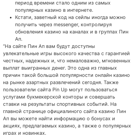
период времени стало одним из самых
популярных казино в интернете.
Кстати, заветный код на сейлы иногда можно
получить через messenger, контролируя
обновления казино на каналах и в группах Пин
Ап.
“На сайте Пин Ап вам будут доступны
увлекательные игры высокого качества с гарантией
честных, надежных и, что немаловажно, мгновенных
выплат выигранных денег. Это одна из главных
причин такой большой популярности онлайн казино
на рынке азартных развлечений сегодня. Также
пользователи сайта Pin Up могут пользоваться
услугами букмекерской конторы и совершать
ставки на результаты спортивных событий. На
главной странице официалиного сайта казино Пин
Ап вы можете найти информацию о бонусах и
акциях, предлагаемых казино, а также о популярных
играх и новинках.