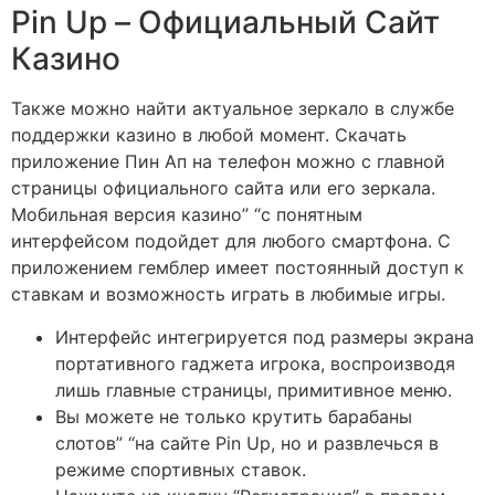
Pin Up – Официальный Сайт
Казино
Также можно найти актуальное зеркало в службе
поддержки казино в любой момент. Скачать
приложение Пин Ап на телефон можно с главной
страницы официального сайта или его зеркала.
Мобильная версия казино” “с понятным
интерфейсом подойдет для любого смартфона. С
приложением гемблер имеет постоянный доступ к
ставкам и возможность играть в любимые игры.
Интерфейс интегрируется под размеры экрана
портативного гаджета игрока, воспроизводя
лишь главные страницы, примитивное меню.
Вы можете не только крутить барабаны
слотов” “на сайте Pin Up, но и развлечься в
режиме спортивных ставок.