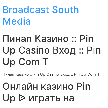
Broadcast South
Media
Пинап Казино :: Pin
Up Casino Вход :: Pin
Up Com T
Пинап Казино :: Pin Up Casino Вход :: Pin Up Com Tr
Онлайн казино Pin
Up ᐉ играть на