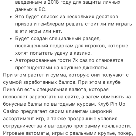
введенным в 2018 году для защиты личных
данных в ЕС.
Это будет список из нескольких десятков
призов и гемблерам решать стоит ли им играть
в эти игры или нет.
Будет создан специальный раздел,
посвященный подаркам для игроков, которые
хотят попытать удачу в казино.
Авторизованные гости 7k casino становятся
претендентами на крупные джекпоты.
При этом растет и сумма, которую они получают с
суммой заработанных баллов. При этом в клубе
Пина Ап есть специальная валюта, которая
позволяет заработать на сайте, а затем обменять на
бонусные баллы по выгодным курсам. Клуб Pin Up
Casino предлагает своим клиентам широкий
ассортимент игр, а также прозрачные условия
сотрудничества и выгодную программу лояльности.
Игровые автоматы, игры с реальными крупье, покер,