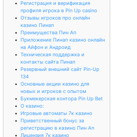
Регистрация и верификация
профиля игрока в Pin Up casino
Отзывы игроков про онлайн
казино Пинап
Преимущества Пин Ап
Приложение Пинап казино онлайн
на Айфон и Андроид
Техническая поддержка и
контакты сайта Пинап
Резервный внешний сайт Pin-Up
134
Основные акции казино для
новых и игроков с опытом
Букмекерская контора Pin Up Bet
О казино:
Игровые автоматы 7к казино
Приветственный бонус за
регистрацию в казино Пин Ап
Лицензия 7к казино