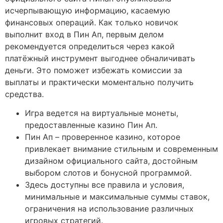
исчерпывающую информацию, касаемую
финансовых операций. Как только новичок
выполнит вход в Пин Ап, первым делом
рекомендуется определиться через какой
платёжный инструмент выгоднее обналичивать
деньги. Это поможет избежать комиссии за
выплаты и практически моментально получить
средства.
Игра ведется на виртуальные монеты,
предоставленные казино Пин Ап.
Пин Ап – проверенное казино, которое
привлекает внимание стильным и современным
дизайном официального сайта, достойным
выбором слотов и бонусной программой.
Здесь доступны все правила и условия,
минимальные и максимальные суммы ставок,
ограничения на использование различных
игровых стратегий.