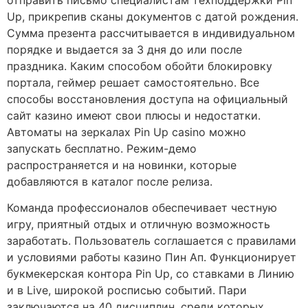
Up, прикрепив сканы документов с датой рождения.
Сумма презента рассчитывается в индивидуальном
порядке и выдается за 3 дня до или после
праздника. Каким способом обойти блокировку
портала, геймер решает самостоятельно. Все
способы восстановления доступа на официальный
сайт казино имеют свои плюсы и недостатки.
Автоматы на зеркалах Pin Up casino можно
запускать бесплатно. Режим-демо
распространяется и на новинки, которые
добавляются в каталог после релиза.
Команда профессионалов обеспечивает честную
игру, приятный отдых и отличную возможность
заработать. Пользователь соглашается с правилами
и условиями работы казино Пин Ап. Функционирует
букмекерская контора Pin Up, со ставками в Линию
и в Live, широкой росписью событий. Пари
заключаются на 40 дисциплин, среди которых