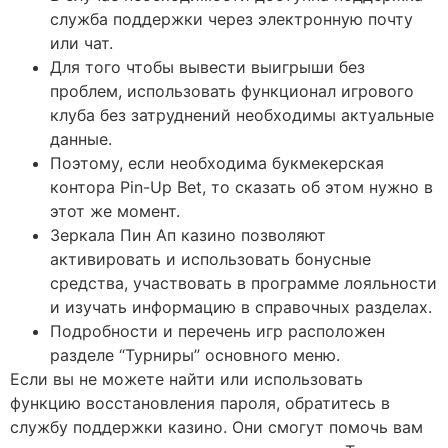
служба поддержки через электронную почту
или чат.
Для того чтобы вывести выигрыши без
проблем, использовать функционал игрового
клуба без затруднений необходимы актуальные
данные.
Поэтому, если необходима букмекерская
контора Pin-Up Bet, то сказать об этом нужно в
этот же момент.
Зеркала Пин Ап казино позволяют
активировать и использовать бонусные
средства, участвовать в программе лояльности
и изучать информацию в справочных разделах.
Подробности и перечень игр расположен
разделе “Турниры” основного меню.
Если вы не можете найти или использовать
функцию восстановления пароля, обратитесь в
службу поддержки казино. Они смогут помочь вам