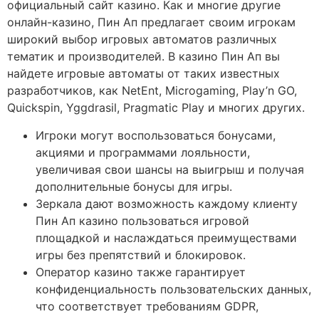
официальный сайт казино. Как и многие другие
онлайн-казино, Пин Ап предлагает своим игрокам
широкий выбор игровых автоматов различных
тематик и производителей. В казино Пин Ап вы
найдете игровые автоматы от таких известных
разработчиков, как NetEnt, Microgaming, Play’n GO,
Quickspin, Yggdrasil, Pragmatic Play и многих других.
Игроки могут воспользоваться бонусами,
акциями и программами лояльности,
увеличивая свои шансы на выигрыш и получая
дополнительные бонусы для игры.
Зеркала дают возможность каждому клиенту
Пин Ап казино пользоваться игровой
площадкой и наслаждаться преимуществами
игры без препятствий и блокировок.
Оператор казино также гарантирует
конфиденциальность пользовательских данных,
что соответствует требованиям GDPR,