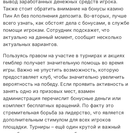
вывод заработанных денежных средств игрока.
Также стоит обратить внимание на бонусы казино
Пин Ап без пополнения депозита. Во-вторых, лучше
всего узнать, как обстоят дела с бонусами, в службе
помощи игрокам. Сотрудник подскажет, что
актуально на данный момент, сообщит несколько
актуальных вариантов.
Пользуясь правом на участие в турнирах и акциях
гемблер получает значительную помощь во время
игры. Важно не упустить возможность, которую
предоставляет клуб, чтобы значительно увеличить
вероятность на победу. Если проявить активность и
занять одно из призовых мест, взамен
администрация перечислит бонусные деньги или
комплект бесплатных вращений. По факту это
стремительная борьба за лидерство, что является
дополнительным стимулом для всех игроков
площадки. Турниры – ещё один крутой и важный