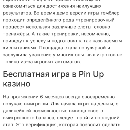
ознакомиться для достижения наилучших
результатов. Во время демо версии игры гемблер
проходит определённого рода «тренировочный
процесс» используя различные слоты, словно
тренажёры. А такие тренировки, несомненно,
приведут к успеху и подготовят к так называемым
«испытаниям». Площадка стала популярной и
заслужила уважение у многих опытных игроков не
только из-за игровых автоматов.
Бесплатная игра в Pin Up
казино
На протяжении 6 месяцев всегда своевременно
получаю выигрыши. Для начала игры на деньги, с
дальнейшей возможностью вывода своего
выигрышного баланса, следует пройти последний
этап. Это верификация, которая позволит сделать