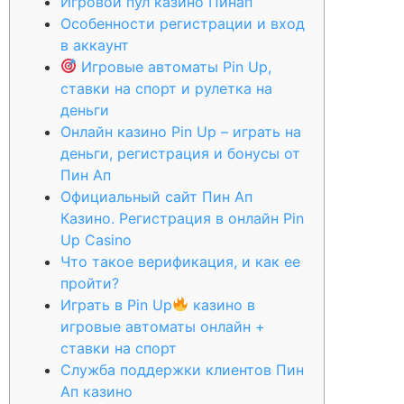
Игровой пул казино Пинап
Особенности регистрации и вход
в аккаунт
Игровые автоматы Pin Up,
ставки на спорт и рулетка на
деньги
Онлайн казино Pin Up – играть на
деньги, регистрация и бонусы от
Пин Ап
Официальный сайт Пин Ап
Казино. Регистрация в онлайн Pin
Up Casino
Что такое верификация, и как ее
пройти?
Играть в Pin Up
казино в
игровые автоматы онлайн +
ставки на спорт
Служба поддержки клиентов Пин
Ап казино