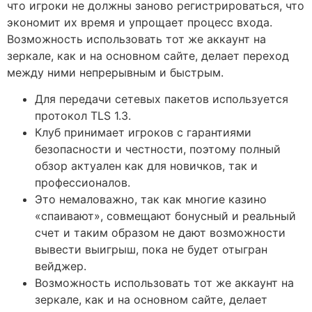
что игроки не должны заново регистрироваться, что
экономит их время и упрощает процесс входа.
Возможность использовать тот же аккаунт на
зеркале, как и на основном сайте, делает переход
между ними непрерывным и быстрым.
Для передачи сетевых пакетов используется
протокол TLS 1.3.
Клуб принимает игроков с гарантиями
безопасности и честности, поэтому полный
обзор актуален как для новичков, так и
профессионалов.
Это немаловажно, так как многие казино
«спаивают», совмещают бонусный и реальный
счет и таким образом не дают возможности
вывести выигрыш, пока не будет отыгран
вейджер.
Возможность использовать тот же аккаунт на
зеркале, как и на основном сайте, делает