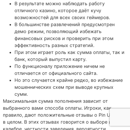
В результате можно наблюдать работу
отличного казино, которое даёт кучу
возможностей для всех своих геймеров.
В большинстве развлечений предусмотрен
демо режим, позволяющий избежать
финансовых рисков и проверить при этом
эффективность разных стратегий.
При этом играет роль как сумма оплаты, так и
банк, который выпустил карту.
По функционалу приложение ничем не
отличается от официального сайта.
Но это случается крайне редко, во избежание
мошеннических схем при выводе крупных
сумм.
Максимальная сумма пополнения зависит от
выбранного вами способа оплаты. Игроки, как
правило, дают положительные отзывы о Pin Up Club
в целом. В этих отзывах говорится о выборе игр, их
калибре, честности заведения, вероятности