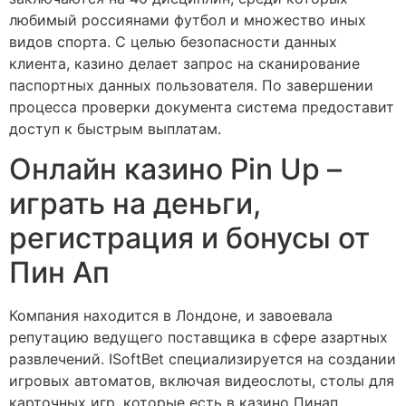
любимый россиянами футбол и множество иных
видов спорта. С целью безопасности данных
клиента, казино делает запрос на сканирование
паспортных данных пользователя. По завершении
процесса проверки документа система предоставит
доступ к быстрым выплатам.
Онлайн казино Pin Up –
играть на деньги,
регистрация и бонусы от
Пин Ап
Компания находится в Лондоне, и завоевала
репутацию ведущего поставщика в сфере азартных
развлечений. ISoftBet специализируется на создании
игровых автоматов, включая видеослоты, столы для
карточных игр, которые есть в казино Пинап.