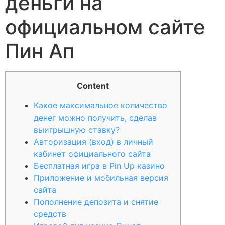
деньги на
официальном сайте
Пин Ап
Content
Какое максимальное количество
денег можно получить, сделав
выигрышную ставку?
Авторизация (вход) в личный
кабинет официального сайта
Бесплатная игра в Pin Up казино
Приложение и мобильная версия
сайта
Пополнение депозита и снятие
средств