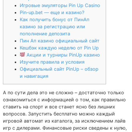
Игровые эмуляторы Pin Up Casino
Pin-up.bet — еще и казино?
Как получить бонус от ПинАп
казино за регистрацию или
пополнение депозита
Пин Ап казино официальный сайт
Кешбэк каждую неделю от Pin Up
Акции и турниры PinUp казино
Изучите правила и условия
Официальный сайт PinUp – обзор
и навигация
А по сути дела это не сложно – достаточно только
ознакомиться с информацией о том, как правильно
ставить на спорт и все станет ясно без лишних
вопросов. Запустить бесплатно можно каждый
игровой автомат из каталога, за исключением лайв
игр с дилерами. Финансовые риски сведены к нулю,