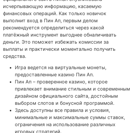
исчерпывающую информацию, касаемую
финансовых операций. Как только новичок
выполнит вход в Пин Ап, первым делом
рекомендуется определиться через какой
платёжный инструмент выгоднее обналичивать
деньги. Это поможет избежать комиссии за
выплаты и практически моментально получить
средства.
Игра ведется на виртуальные монеты,
предоставленные казино Пин Ап.
Пин Ап – проверенное казино, которое
привлекает внимание стильным и современным
дизайном официального сайта, достойным
выбором слотов и бонусной программой.
Здесь доступны все правила и условия,
минимальные и максимальные суммы ставок,
ограничения на использование различных
игровых стратегий.