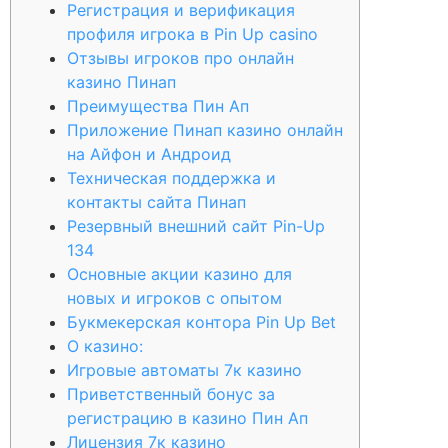
Регистрация и верификация
профиля игрока в Pin Up casino
Отзывы игроков про онлайн
казино Пинап
Преимущества Пин Ап
Приложение Пинап казино онлайн
на Айфон и Андроид
Техническая поддержка и
контакты сайта Пинап
Резервный внешний сайт Pin-Up
134
Основные акции казино для
новых и игроков с опытом
Букмекерская контора Pin Up Bet
О казино:
Игровые автоматы 7к казино
Приветственный бонус за
регистрацию в казино Пин Ап
Лицензия 7к казино