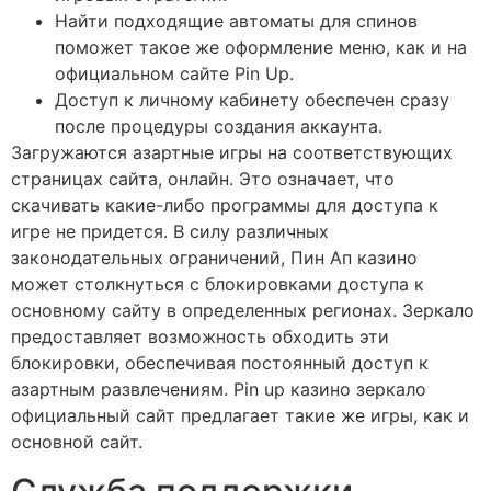
Найти подходящие автоматы для спинов
поможет такое же оформление меню, как и на
официальном сайте Pin Up.
Доступ к личному кабинету обеспечен сразу
после процедуры создания аккаунта.
Загружаются азартные игры на соответствующих
страницах сайта, онлайн. Это означает, что
скачивать какие-либо программы для доступа к
игре не придется. В силу различных
законодательных ограничений, Пин Ап казино
может столкнуться с блокировками доступа к
основному сайту в определенных регионах. Зеркало
предоставляет возможность обходить эти
блокировки, обеспечивая постоянный доступ к
азартным развлечениям. Pin up казино зеркало
официальный сайт предлагает такие же игры, как и
основной сайт.