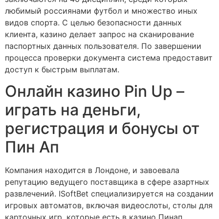
любимый россиянами футбол и множество иных
видов спорта. С целью безопасности данных
клиента, казино делает запрос на сканирование
паспортных данных пользователя. По завершении
процесса проверки документа система предоставит
доступ к быстрым выплатам.
Онлайн казино Pin Up –
играть на деньги,
регистрация и бонусы от
Пин Ап
Компания находится в Лондоне, и завоевала
репутацию ведущего поставщика в сфере азартных
развлечений. ISoftBet специализируется на создании
игровых автоматов, включая видеослоты, столы для
карточных игр, которые есть в казино Пинап.