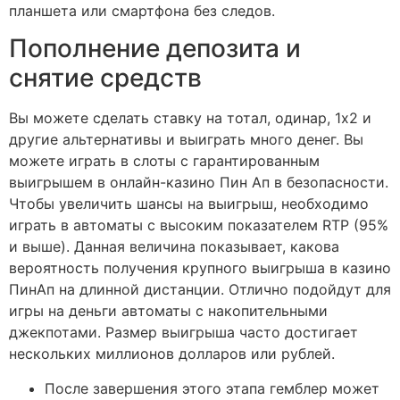
планшета или смартфона без следов.
Пополнение депозита и
снятие средств
Вы можете сделать ставку на тотал, одинар, 1х2 и
другие альтернативы и выиграть много денег. Вы
можете играть в слоты с гарантированным
выигрышем в онлайн-казино Пин Ап в безопасности.
Чтобы увеличить шансы на выигрыш, необходимо
играть в автоматы с высоким показателем RTP (95%
и выше). Данная величина показывает, какова
вероятность получения крупного выигрыша в казино
ПинАп на длинной дистанции. Отлично подойдут для
игры на деньги автоматы с накопительными
джекпотами. Размер выигрыша часто достигает
нескольких миллионов долларов или рублей.
После завершения этого этапа гемблер может