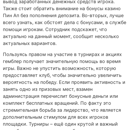
вывод заработанных денежных средств игрока.
Также стоит обратить внимание на бонусы казино
Пин Ап без пополнения депозита. Во-вторых, лучше
всего узнать, как обстоят дела с бонусами, в службе
помощи игрокам. Сотрудник подскажет, что
актуально на данный момент, сообщит несколько
актуальных вариантов.
Пользуясь правом на участие в турнирах и акциях
гемблер получает значительную помощь во время
игры. Важно не упустить возможность, которую
предоставляет клуб, чтобы значительно увеличить
вероятность на победу. Если проявить активность и
занять одно из призовых мест, взамен
администрация перечислит бонусные деньги или
комплект бесплатных вращений. По факту это
стремительная борьба за лидерство, что является
дополнительным стимулом для всех игроков
площадки. Турниры – ещё один крутой и важный