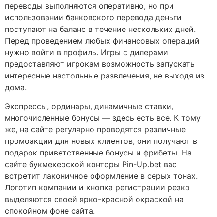
переводы выполняются оперативно, но при
использовании банковского перевода деньги
поступают на баланс в течение нескольких дней.
Перед проведением любых финансовых операций
нужно войти в профиль. Игры с дилерами
предоставляют игрокам возможность запускать
интересные настольные развлечения, не выходя из
дома.
Экспрессы, ординары, динамичные ставки,
многочисленные бонусы — здесь есть все. К тому
же, на сайте регулярно проводятся различные
промоакции для новых клиентов, они получают в
подарок приветственные бонусы и фрибеты. На
сайте букмекерской конторы Pin-Up.bet вас
встретит лаконичное оформление в серых тонах.
Логотип компании и кнопка регистрации резко
выделяются своей ярко-красной окраской на
спокойном фоне сайта.