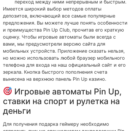
переход между ними непрерывным и быстрым.
Имеется широкий выбор методов оплаты
депозитов, включающий все самые популярные
предложения. Вы можете лучше понять особенности
и преимущества Pin Up Club, прочитав его краткую
оценку. Чтобы игровые автоматы были всегда с
вами, мы предусмотрели версию сайта для
мобильных устройств. Приложение сказать нельзя,
но можно использовать любой браузер мобильного
телефона для входа на наш официальный сайт и его
зеркала. Кнопка быстрого пополнения счета
вынесена на верхнюю панель Pin Up казино.
Игровые автоматы Pin Up,
ставки на спорт и рулетка на
деньги
Для получения подарка геймеру необходимо
отправить письмо специалистам техподдержки Pin