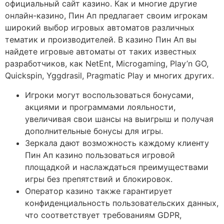
официальный сайт казино. Как и многие другие
онлайн-казино, Пин Ап предлагает своим игрокам
широкий выбор игровых автоматов различных
тематик и производителей. В казино Пин Ап вы
найдете игровые автоматы от таких известных
разработчиков, как NetEnt, Microgaming, Play’n GO,
Quickspin, Yggdrasil, Pragmatic Play и многих других.
Игроки могут воспользоваться бонусами,
акциями и программами лояльности,
увеличивая свои шансы на выигрыш и получая
дополнительные бонусы для игры.
Зеркала дают возможность каждому клиенту
Пин Ап казино пользоваться игровой
площадкой и наслаждаться преимуществами
игры без препятствий и блокировок.
Оператор казино также гарантирует
конфиденциальность пользовательских данных,
что соответствует требованиям GDPR,