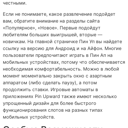
честными.
Если не понимаете, какое развлечение подойдет
вам, обратите внимание на разделы сайта
«Популярное», «Новое». Первые подойдут
любителям больших выигрышей, вторые —
новичкам. На главной страничке Пин Уп вы найдете
ссылку на версию для Андроид и на Айфон. Многие
пользователи предпочитают играть в Пин Ап на
мобильных устройствах, потому что обеспечивается
необходимая комфортабельность. Можно в любой
момент моментально закрыть окно с азартным
аппаратом (либо сделать паузу), а потом
продолжить ставки. Игровые автоматы в
приложениях Pin Upward также имеют несколько
упрощенный дизайн для более быстрого
функционирования слотов на разных типах
мобильных устройств.