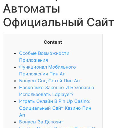
Автоматы
Официальный Сайт
Content
Особые Возможности
Приложения
Функционал Мобильного
Приложения Пин Ап
Бонусы Соц Сетей Пин Ап
Насколько Законно И Безопасно
Использовать Ldplayer?
Играть Онлайн В Pin Up Casino:
Официальный Сайт Казино Пин
Ап
Бонусы За Депозит