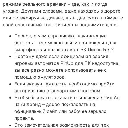
режиме реального времени – где, как и когда
угодно. Другими словами, даже находясь в дороге
или релаксируя на диване, вы в два счета поймаете
свой счастливый коэффициент и поднимите денег.
Первое, о чем спрашивают начинающие
бетторы – где можно найти приложения для
смартфонов и планшетов от БК Пинап Бет?
Поэтому даже если официальная версия
игровых автоматов PinUp для ПК недоступна,
вы все равно можете использовать ее с
помощью эмуляторов.
Если аккаунт уже есть, необходимо пройти
авторизацию стандартным способом.
Чтобы бесплатно скачать приложение Пин Ап
на Андроид – добро пожаловать на
официальный сайт или рабочее зеркало
проекта.
Это замечательная возможность для тех