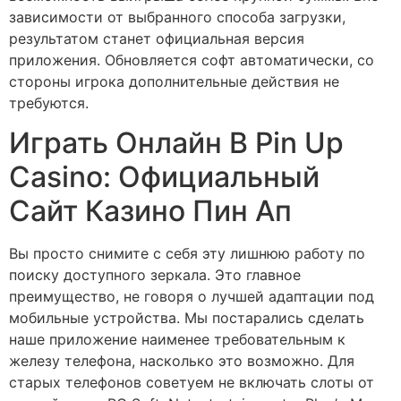
зависимости от выбранного способа загрузки,
результатом станет официальная версия
приложения. Обновляется софт автоматически, со
стороны игрока дополнительные действия не
требуются.
Играть Онлайн В Pin Up
Casino: Официальный
Сайт Казино Пин Ап
Вы просто снимите с себя эту лишнюю работу по
поиску доступного зеркала. Это главное
преимущество, не говоря о лучшей адаптации под
мобильные устройства. Мы постарались сделать
наше приложение наименее требовательным к
железу телефона, насколько это возможно. Для
старых телефонов советуем не включать слоты от