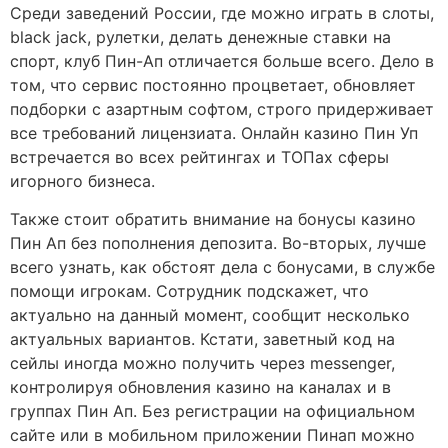
Среди заведений России, где можно играть в слоты,
black jack, рулетки, делать денежные ставки на
спорт, клуб Пин-Ап отличается больше всего. Дело в
том, что сервис постоянно процветает, обновляет
подборки с азартным софтом, строго придерживает
все требований лицензиата. Онлайн казино Пин Уп
встречается во всех рейтингах и ТОПах сферы
игорного бизнеса.
Также стоит обратить внимание на бонусы казино
Пин Ап без пополнения депозита. Во-вторых, лучше
всего узнать, как обстоят дела с бонусами, в службе
помощи игрокам. Сотрудник подскажет, что
актуально на данный момент, сообщит несколько
актуальных вариантов. Кстати, заветный код на
сейлы иногда можно получить через messenger,
контролируя обновления казино на каналах и в
группах Пин Ап. Без регистрации на официальном
сайте или в мобильном приложении Пинап можно