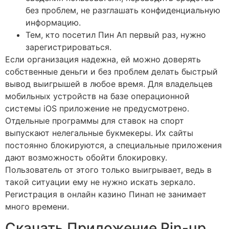
без проблем, не разглашать конфиденциальную
информацию.
Тем, кто посетил Пин Ап первый раз, нужно
зарегистрироваться.
Если организация надежна, ей можно доверять
собственные деньги и без проблем делать быстрый
вывод выигрышей в любое время. Для владельцев
мобильных устройств на базе операционной
системы iOS приложение не предусмотрено.
Отдельные программы для ставок на спорт
выпускают нелегальные букмекеры. Их сайты
постоянно блокируются, а специальные приложения
дают возможность обойти блокировку.
Пользователь от этого только выигрывает, ведь в
такой ситуации ему не нужно искать зеркало.
Регистрация в онлайн казино Пинап не занимает
много времени.
Скачать Приложение Pin-up