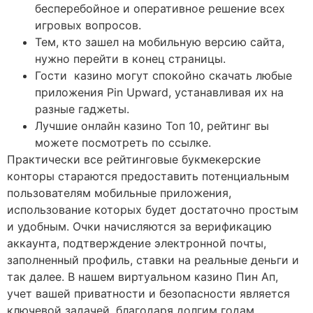
бесперебойное и оперативное решение всех
игровых вопросов.
Тем, кто зашел на мобильную версию сайта,
нужно перейти в конец страницы.
Гости казино могут спокойно скачать любые
приложения Pin Upward, устанавливая их на
разные гаджеты.
Лучшие онлайн казино Топ 10, рейтинг вы
можете посмотреть по ссылке.
Практически все рейтинговые букмекерские
конторы стараются предоставить потенциальным
пользователям мобильные приложения,
использование которых будет достаточно простым
и удобным. Очки начисляются за верификацию
аккаунта, подтверждение электронной почты,
заполненный профиль, ставки на реальные деньги и
так далее. В нашем виртуальном казино Пин Ап,
учет вашей приватности и безопасности является
ключевой задачей, благодаря долгим годам