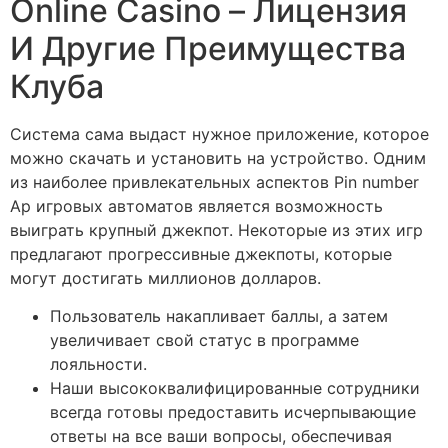
Online Casino – Лицензия
И Другие Преимущества
Клуба
Система сама выдаст нужное приложение, которое
можно скачать и установить на устройство. Одним
из наиболее привлекательных аспектов Pin number
Ap игровых автоматов является возможность
выиграть крупный джекпот. Некоторые из этих игр
предлагают прогрессивные джекпоты, которые
могут достигать миллионов долларов.
Пользователь накапливает баллы, а затем
увеличивает свой статус в программе
лояльности.
Наши высококвалифицированные сотрудники
всегда готовы предоставить исчерпывающие
ответы на все ваши вопросы, обеспечивая