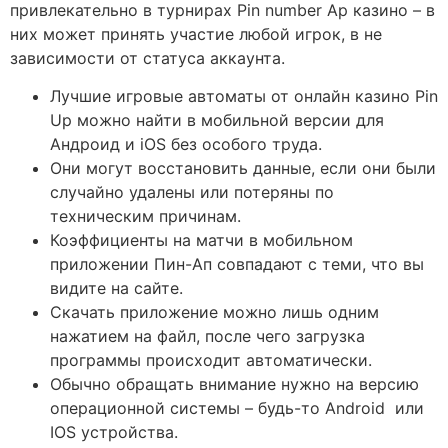
привлекательно в турнирах Pin number Ap казино – в
них может принять участие любой игрок, в не
зависимости от статуса аккаунта.
Лучшие игровые автоматы от онлайн казино Pin
Up можно найти в мобильной версии для
Андроид и iOS без особого труда.
Они могут восстановить данные, если они были
случайно удалены или потеряны по
техническим причинам.
Коэффициенты на матчи в мобильном
приложении Пин-Ап совпадают с теми, что вы
видите на сайте.
Скачать приложение можно лишь одним
нажатием на файл, после чего загрузка
программы происходит автоматически.
Обычно обращать внимание нужно на версию
операционной системы – будь-то Android или
IOS устройства.