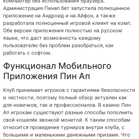
компьютер без использования браузера.
Администрация Пинап бет запустила полноценное
приложение на Андроид и на Айфон, а также
разработала полноценный игровой клиент на комп.
Обе версии приложения полностью на русском
языке, что даст возможность каждому
пользователю без проблем разобраться, как
работать с софтом.
Функционал Мобильного
Приложения Пин Ап
Клуб принимает игроков с гарантиями безопасности
и честности, поэтому полный обзор актуален как
для новичков, так и профессионалов. В казино Пин
Ап игрокам существуют разные способы пополнить
свой кошелёк звонкой монетой. К таким способам
относится проведение турниров внутри клуба, с
большими и маленькими денежными призами. Что