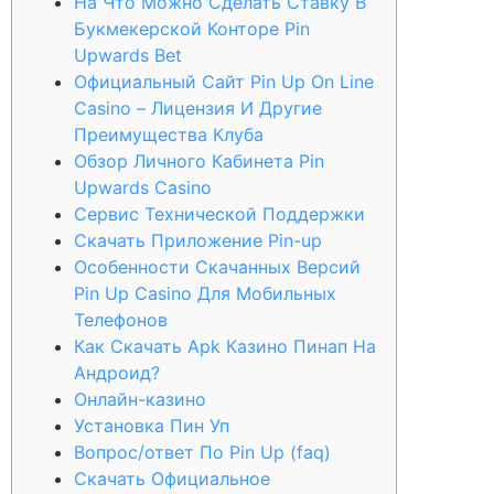
На Что Можно Сделать Ставку В
Букмекерской Конторе Pin
Upwards Bet
Официальный Сайт Pin Up On Line
Casino – Лицензия И Другие
Преимущества Клуба
Обзор Личного Кабинета Pin
Upwards Casino
Сервис Технической Поддержки
Скачать Приложение Pin-up
Особенности Скачанных Версий
Pin Up Casino Для Мобильных
Телефонов
Как Скачать Apk Казино Пинап На
Андроид?
Онлайн-казино
Установка Пин Уп
Вопрос/ответ По Pin Up (faq)
Скачать Официальное