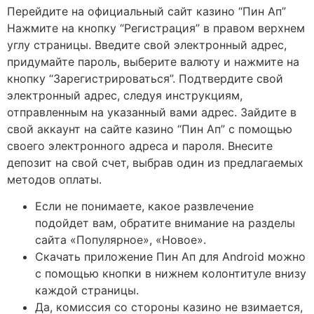
Перейдите на официальный сайт казино “Пин Ап”
Нажмите на кнопку “Регистрация” в правом верхнем
углу страницы. Введите свой электронный адрес,
придумайте пароль, выберите валюту и нажмите на
кнопку “Зарегистрироваться”. Подтвердите свой
электронный адрес, следуя инструкциям,
отправленным на указанный вами адрес. Зайдите в
свой аккаунт на сайте казино “Пин Ап” с помощью
своего электронного адреса и пароля. Внесите
депозит на свой счет, выбрав один из предлагаемых
методов оплаты.
Если не понимаете, какое развлечение
подойдет вам, обратите внимание на разделы
сайта «Популярное», «Новое».
Скачать приложение Пин Ап для Android можно
с помощью кнопки в нижнем колонтитуле внизу
каждой страницы.
Да, комиссия со стороны казино не взимается,