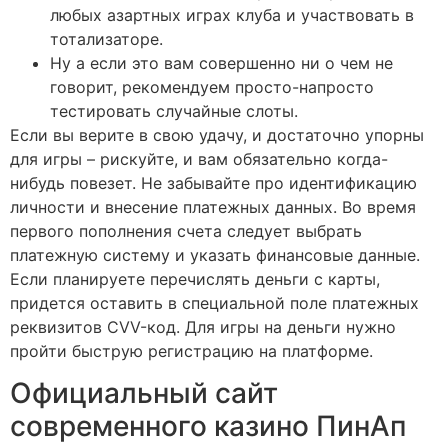
любых азартных играх клуба и участвовать в
тотализаторе.
Ну а если это вам совершенно ни о чем не
говорит, рекомендуем просто-напросто
тестировать случайные слоты.
Если вы верите в свою удачу, и достаточно упорны
для игры – рискуйте, и вам обязательно когда-
нибудь повезет. Не забывайте про идентификацию
личности и внесение платежных данных. Во время
первого пополнения счета следует выбрать
платежную систему и указать финансовые данные.
Если планируете перечислять деньги с карты,
придется оставить в специальной поле платежных
реквизитов CVV-код. Для игры на деньги нужно
пройти быструю регистрацию на платформе.
Официальный сайт
современного казино ПинАп