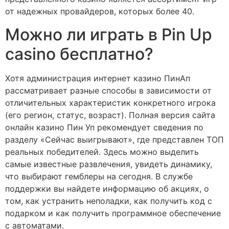
от надежных провайдеров, которых более 40.
Можно ли играть в Pin Up
casino бесплатно?
Хотя администрация интернет казино ПинАп
рассматривает разные способы в зависимости от
отличительных характеристик конкретного игрока
(его регион, статус, возраст). Полная версия сайта
онлайн казино Пин Уп рекомендует сведения по
разделу «Сейчас выигрывают», где представлен ТОП
реальных победителей. Здесь можно выделить
самые известные развлечения, увидеть динамику,
что выбирают гемблеры на сегодня. В службе
поддержки вы найдете информацию об акциях, о
том, как устранить неполадки, как получить код с
подарком и как получить программное обеспечение
с автоматами.