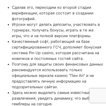
Сделав это, переходим ко второй стадии
верификации, которая состоит в создании
фотографий.
Игроки могут делать депозиты, участвовать в
турнирах, получать бонусы, играть в те же
игры, что и на полной версии платформы.
Качественный софт, работающий на базе
сертифицированного ГСЧ, дополняет бонусная
система Pin Up casino, которая рассчитана на
новичков и постоянных гостей сайта.
Поэтому для защиты своих финансовых данных
рекомендуется использовать только
официальные зеркала казино “Пин Ап” и не
предоставлять личную информацию на
подозрительных сайтах.
Здесь можно выделить самые известные
развлечения, увидеть динамику, что выбирают
гемблеры на сегодня.