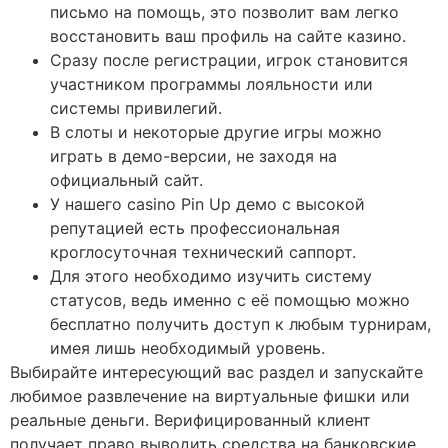
письмо на помощь, это позволит вам легко
восстановить ваш профиль на сайте казино.
Сразу после регистрации, игрок становится
участником программы лояльности или
системы привилегий.
В слоты и некоторые другие игры можно
играть в демо-версии, не заходя на
официальный сайт.
У нашего casino Pin Up демо с высокой
репутацией есть профессиональная
кроглосуточная технический саппорт.
Для этого необходимо изучить систему
статусов, ведь именно с её помощью можно
бесплатно получить доступ к любым турнирам,
имея лишь необходимый уровень.
Выбирайте интересующий вас раздел и запускайте
любимое развлечение на виртуальные фишки или
реальные деньги. Верифицированный клиент
получает право выводить средства на банковские