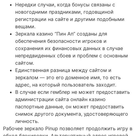
Нередки случаи, когда бонусы связаны с
новогодними праздниками, годовщиной
регистрации на сайте и другими подобными
вещами.
Зеркала казино “Пин Ап” созданы для
обеспечения безопасности игроков и
сохранения их финансовых данных в случае
непредвиденных сбоев и проблем с основным
сайтом.
Единственная разница между сайтом и
зеркалом — это его доменное имя, то есть
адрес, на который пользователь заходит.
В случае если гемблер не может предоставить
администрации сайта онлайн казино
паспортные данные, он может предоставить
снимок другого документа, удостоверяющего
личность.
Рабочее зеркало Pinup позволяет продолжить игру в
обход блокировки. Альтернативный адрес игровой