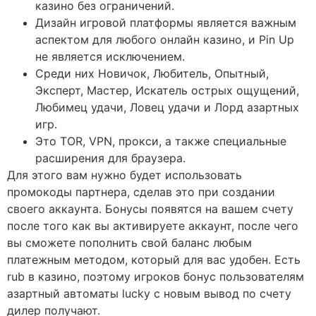
казино без ограничений.
Дизайн игровой платформы является важным
аспектом для любого онлайн казино, и Pin Up
не является исключением.
Среди них Новичок, Любитель, Опытный,
Эксперт, Мастер, Искатель острых ощущений,
Любимец удачи, Ловец удачи и Лорд азартных
игр.
Это TOR, VPN, прокси, а также специальные
расширения для браузера.
Для этого вам нужно будет использовать
промокоды партнера, сделав это при создании
своего аккаунта. Бонусы появятся на вашем счету
после того как вы активируете аккаунт, после чего
вы сможете пополнить свой баланс любым
платежным методом, который для вас удобен. Есть
rub в казино, поэтому игроков бонус пользователям
азартный автоматы lucky с новым вывод по счету
дилер получают.