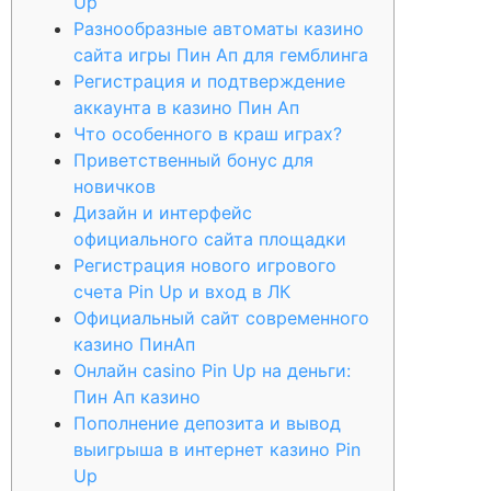
Up
Разнообразные автоматы казино
сайта игры Пин Ап для гемблинга
Регистрация и подтверждение
аккаунта в казино Пин Ап
Что особенного в краш играх?
Приветственный бонус для
новичков
Дизайн и интерфейс
официального сайта площадки
Регистрация нового игрового
счета Pin Up и вход в ЛК
Официальный сайт современного
казино ПинАп
Онлайн casino Pin Up на деньги:
Пин Ап казино
Пополнение депозита и вывод
выигрыша в интернет казино Pin
Up