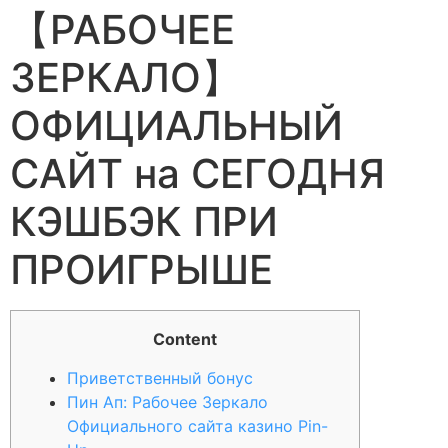
【РАБОЧЕЕ
ЗЕРКАЛО】
ОФИЦИАЛЬНЫЙ
САЙТ на СЕГОДНЯ
КЭШБЭК ПРИ
ПРОИГРЫШЕ
Content
Приветственный бонус
Пин Ап: Рабочее Зеркало
Официального сайта казино Pin-