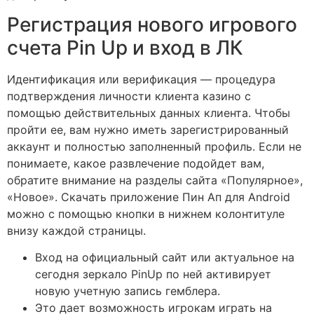
Регистрация нового игрового
счета Pin Up и вход в ЛК
Идентификация или верификация — процедура
подтверждения личности клиента казино с
помощью действительных данных клиента. Чтобы
пройти ее, вам нужно иметь зарегистрированный
аккаунт и полностью заполненный профиль. Если не
понимаете, какое развлечение подойдет вам,
обратите внимание на разделы сайта «Популярное»,
«Новое». Скачать приложение Пин Ап для Android
можно с помощью кнопки в нижнем колонтитуле
внизу каждой страницы.
Вход на официальный сайт или актуальное на
сегодня зеркало PinUp по ней активирует
новую учетную запись гемблера.
Это дает возможность игрокам играть на