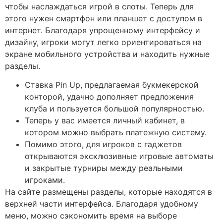
чтобы наслаждаться игрой в слоты. Теперь для
этого нужен смартфон или планшет с доступом в
интернет. Благодаря упрощенному интерфейсу и
дизайну, игроки могут легко ориентироваться на
экране мобильного устройства и находить нужные
разделы.
Ставка Pin Up, предлагаемая букмекерской
конторой, удачно дополняет предложения
клуба и пользуется большой популярностью.
Теперь у вас имеется личный кабинет, в
котором можно выбрать платежную систему.
Помимо этого, для игроков с гаджетов
открываются эксклюзивные игровые автоматы
и закрытые турниры между реальными
игроками.
На сайте размещены разделы, которые находятся в
верхней части интерфейса. Благодаря удобному
меню, можно сэкономить время на выборе