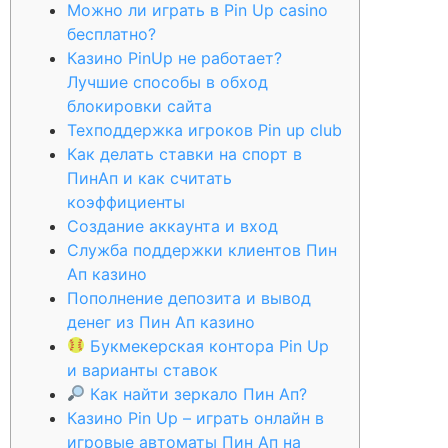
Можно ли играть в Pin Up casino
бесплатно?
Казино PinUp не работает?
Лучшие способы в обход
блокировки сайта
Техподдержка игроков Pin up club
Как делать ставки на спорт в
ПинАп и как считать
коэффициенты
Создание аккаунта и вход
Служба поддержки клиентов Пин
Ап казино
Пополнение депозита и вывод
денег из Пин Ап казино
Букмекерская контора Pin Up
и варианты ставок
Как найти зеркало Пин Ап?
Казино Pin Up – играть онлайн в
игровые автоматы Пин Ап на