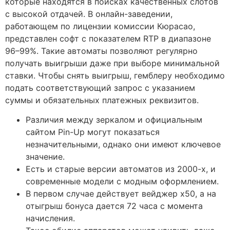
которые находятся в поисках качественных слотов
с высокой отдачей. В онлайн-заведении,
работающем по лицензии комиссии Кюрасао,
представлен софт с показателем RTP в диапазоне
96–99%. Такие автоматы позволяют регулярно
получать выигрыши даже при выборе минимальной
ставки. Чтобы снять выигрыш, гемблеру необходимо
подать соответствующий запрос с указанием
суммы и обязательных платежных реквизитов.
Различия между зеркалом и официальным
сайтом Pin-Up могут показаться
незначительными, однако они имеют ключевое
значение.
Есть и старые версии автоматов из 2000-х, и
современные модели с модным оформлением.
В первом случае действует вейджер х50, а на
отыгрыш бонуса дается 72 часа с момента
начисления.