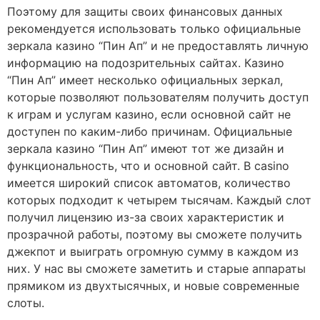
Поэтому для защиты своих финансовых данных
рекомендуется использовать только официальные
зеркала казино “Пин Ап” и не предоставлять личную
информацию на подозрительных сайтах. Казино
“Пин Ап” имеет несколько официальных зеркал,
которые позволяют пользователям получить доступ
к играм и услугам казино, если основной сайт не
доступен по каким-либо причинам. Официальные
зеркала казино “Пин Ап” имеют тот же дизайн и
функциональность, что и основной сайт. В casino
имеется широкий список автоматов, количество
которых подходит к четырем тысячам. Каждый слот
получил лицензию из-за своих характеристик и
прозрачной работы, поэтому вы сможете получить
джекпот и выиграть огромную сумму в каждом из
них. У нас вы сможете заметить и старые аппараты
прямиком из двухтысячных, и новые современные
слоты.