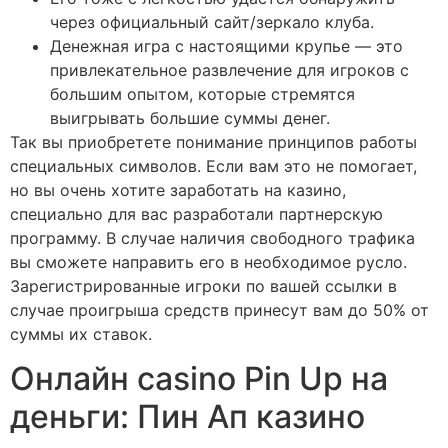
через официальный сайт/зеркало клуба.
Денежная игра с настоящими крупье — это
привлекательное развлечение для игроков с
большим опытом, которые стремятся
выигрывать большие суммы денег.
Так вы приобретете понимание принципов работы
специальных символов. Если вам это не помогает,
но вы очень хотите заработать на казино,
специально для вас разработали партнерскую
программу. В случае наличия свободного трафика
вы сможете направить его в необходимое русло.
Зарегистрированные игроки по вашей ссылки в
случае проигрыша средств принесут вам до 50% от
суммы их ставок.
Онлайн casino Pin Up на
деньги: Пин Ап казино