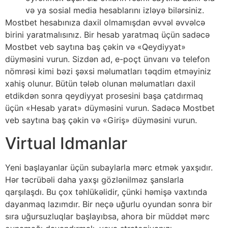
və ya sosial media hesablarını izləyə bilərsiniz.
Mostbet hesabınıza daxil olmamışdan əvvəl əvvəlcə
birini yaratmalısınız. Bir hesab yaratmaq üçün sadəcə
Mostbet veb saytına baş çəkin və «Qeydiyyat»
düyməsini vurun. Sizdən ad, e-poçt ünvanı və telefon
nömrəsi kimi bəzi şəxsi məlumatları təqdim etməyiniz
xahiş olunur. Bütün tələb olunan məlumatları daxil
etdikdən sonra qeydiyyat prosesini başa çatdırmaq
üçün «Hesab yarat» düyməsini vurun. Sadəcə Mostbet
veb saytına baş çəkin və «Giriş» düyməsini vurun.
Virtual Idmanlar
Yeni başlayanlar üçün subaylarla mərc etmək yaxşıdır.
Hər təcrübəli daha yaxşı gözlənilməz şanslarla
qarşılaşdı. Bu çox təhlükəlidir, çünki həmişə vaxtında
dayanmaq lazımdır. Bir neçə uğurlu oyundan sonra bir
sıra uğursuzluqlar başlayıbsa, ahora bir müddət mərc