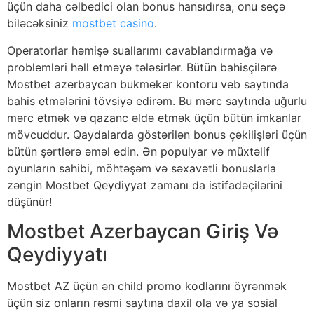
üçün daha cəlbedici olan bonus hansıdırsa, onu seçə
biləcəksiniz
mostbet casino
.
Operatorlar həmişə suallarımı cavablandırmağa və
problemləri həll etməyə tələsirlər. Bütün bahisçilərə
Mostbet azerbaycan bukmeker kontoru veb saytında
bahis etmələrini tövsiyə edirəm. Bu mərc saytında uğurlu
mərc etmək və qazanc əldə etmək üçün bütün imkanlar
mövcuddur. Qaydalarda göstərilən bonus çəkilişləri üçün
bütün şərtlərə əməl edin. Ən populyar və müxtəlif
oyunların sahibi, möhtəşəm və səxavətli bonuslarla
zəngin Mostbet Qeydiyyat zamanı da istifadəçilərini
düşünür!
Mostbet Azerbaycan Giriş Və
Qeydiyyatı
Mostbet AZ üçün ən child promo kodlarını öyrənmək
üçün siz onların rəsmi saytına daxil ola və ya sosial