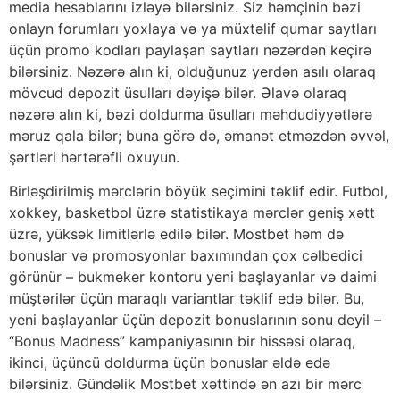
media hesablarını izləyə bilərsiniz. Siz həmçinin bəzi
onlayn forumları yoxlaya və ya müxtəlif qumar saytları
üçün promo kodları paylaşan saytları nəzərdən keçirə
bilərsiniz. Nəzərə alın ki, olduğunuz yerdən asılı olaraq
mövcud depozit üsulları dəyişə bilər. Əlavə olaraq
nəzərə alın ki, bəzi doldurma üsulları məhdudiyyətlərə
məruz qala bilər; buna görə də, əmanət etməzdən əvvəl,
şərtləri hərtərəfli oxuyun.
Birləşdirilmiş mərclərin böyük seçimini təklif edir. Futbol,
​​xokkey, basketbol üzrə statistikaya mərclər geniş xətt
üzrə, yüksək limitlərlə edilə bilər. Mostbet həm də
bonuslar və promosyonlar baxımından çox cəlbedici
görünür – bukmeker kontoru yeni başlayanlar və daimi
müştərilər üçün maraqlı variantlar təklif edə bilər. Bu,
yeni başlayanlar üçün depozit bonuslarının sonu deyil –
“Bonus Madness” kampaniyasının bir hissəsi olaraq,
ikinci, üçüncü doldurma üçün bonuslar əldə edə
bilərsiniz. Gündəlik Mostbet xəttində ən azı bir mərc