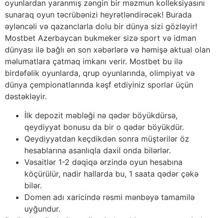
oyunlardan yaranmış zəngin bir məzmun kolleksiyasını
sunaraq oyun təcrübənizi heyrətləndirəcək! Burada
əyləncəli və qazanclarla dolu bir dünya sizi gözləyir!
Mostbet Azerbaycan bukmeker sizə sport və idman
dünyası ilə bağlı ən son xəbərlərə və həmişə aktual olan
məlumatlara çatmaq imkanı verir. Mostbet bu ilə
birdəfəlik oyunlarda, qrup oyunlarında, olimpiyat və
dünya çempionatlarında kəşf etdiyiniz sporlar üçün
dəstəkləyir.
İlk depozit məbləği nə qədər böyükdürsə,
qeydiyyat bonusu da bir o qədər böyükdür.
Qeydiyyatdan keçdikdən sonra müştərilər öz
hesablarına asanlıqla daxil onda bilərlər.
Vəsaitlər 1-2 dəqiqə ərzində oyun hesabına
köçürülür, nadir hallarda bu, 1 saata qədər çəkə
bilər.
Domen adı xaricində rəsmi mənbəyə tamamilə
uyğundur.