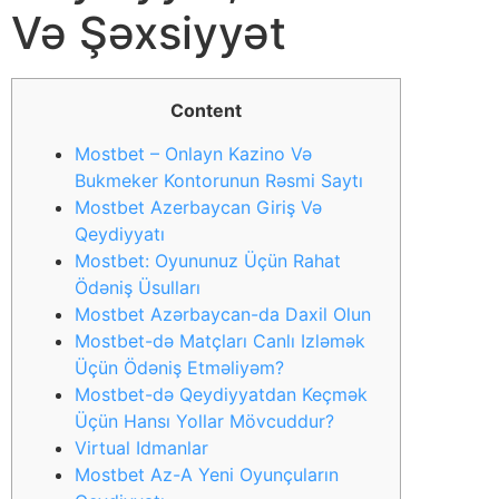
Və Şəxsiyyət
Content
Mostbet – Onlayn Kazino Və
Bukmeker Kontorunun Rəsmi Saytı
Mostbet Azerbaycan Giriş Və
Qeydiyyatı
Mostbet: Oyununuz Üçün Rahat
Ödəniş Üsulları
Mostbet Azərbaycan-da Daxil Olun
Mostbet-də Matçları Canlı Izləmək
Üçün Ödəniş Etməliyəm?
Mostbet-də Qeydiyyatdan Keçmək
Üçün Hansı Yollar Mövcuddur?
Virtual Idmanlar
Mostbet Az-A Yeni Oyunçuların