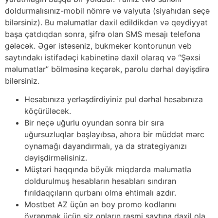
doldurmalısınız-mobil nömrə və valyuta (siyahıdan seçə
bilərsiniz). Bu məlumatlar daxil edildikdən və qeydiyyat
başa çatdıqdan sonra, şifrə olan SMS mesajı telefona
gələcək. Əgər istəsəniz, bukmeker kontorunun veb
saytındakı istifadəçi kabinetinə daxil olaraq və “Şəxsi
məlumatlar” bölməsinə keçərək, parolu dərhal dəyişdirə
bilərsiniz.
Hesabınıza yerləşdirdiyiniz pul dərhal hesabınıza
köçürüləcək.
Bir neçə uğurlu oyundan sonra bir sıra
uğursuzluqlar başlayıbsa, ahora bir müddət mərc
oynamağı dayandırmalı, ya da strategiyanızı
dəyişdirməlisiniz.
Müştəri haqqında böyük miqdarda məlumatla
doldurulmuş hesabların hesabları sındıran
fırıldaqçıların qurbanı olma ehtimalı azdır.
Mostbet AZ üçün ən boy promo kodlarını
öyrənmək üçün siz onların rəsmi saytına daxil ola