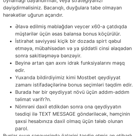
oynamağı dayandırmalı, veya strategiyanızı
dəyişdirməlisiniz. Bacarıqlı, duyğulara tabe olmayan
hərəkətlər uğurun açarıdır.
Əlavə edilmiş məbləğdən veycer x60-a çatdıqda
müştərilər üçün əsas balansa bonus köçürülür.
İstirahət səviyyəsi kiçik bir dozada spirt qəbul
etməyə, mübahisədən və ya şiddətli cinsi əlaqədən
sonra sakitləşməyə bənzəyir.
Beyinə artan qan axını idrak funksiyalarını məşq
edir.
Yuxarıda bildirdiyimiz kimi Mostbet qeydiyyat
zamanı istifadəçilərinə bonus seçimləri təqdim edir.
Burada hər bir qeydiyyat növü üçün addım-addım
təlimat varifr?n.
Nömrəni daxil etdikdən sonra ona qeydiyyatın
təsdiqi ilə TEXT MESSAGE göndəriləcək, həmçinin
şəxsi hesabınıza daxil olmaq üçün tələb olunan
parol.
Bunlar oyun sənayesində özlərini təsdiq etmiş ən etibarlı