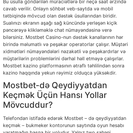
Bu üsulla göndərilən müraciətlərə bir neçə saat ərzində
cavab verilir. Onlayn söhbət veb-saytda və mobil
tətbiqində mövcud olan dəstək üsullarından biridir.
Sualınızı ekranın aşağı sağ küncündə yerləşən kiçik
pəncərəyə klikləməklə chat nümayəndəsinə verə
bilərsiniz. Mostbet Casino-nun dəstək kanallarının hər
birində məlumatlı və peşəkar operatorlar çalışır. Müştəri
xidmətləri nümayəndələri nəzakətli və peşəkardırlar və
müştərilərin problemlərini dərhal həll etməyə çalışırlar.
Mostbet kazino platformasının ətraflı təhlilindən sonra
kazino haqqında yekun rəyimiz olduqca yüksəkdir.
Mostbet-də Qeydiyyatdan
Keçmək Üçün Hansı Yollar
Mövcuddur?
Telefondan istifadə edərək Mostbet – də qeydiyyatdan
keçmək – bukmeker kontorunun saytında oyun hesabı
yaratmağın başqa bir yoludur. Yalnız two sahəni