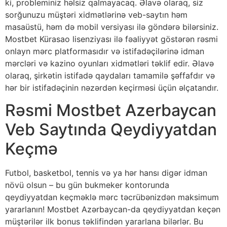
ki, probleminiz həlsiz qalmayacaq. Əlavə olaraq, siz
sorğunuzu müştəri xidmətlərinə veb-saytın həm
masaüstü, həm də mobil versiyası ilə göndərə bilərsiniz.
Mostbet Kürasao lisenziyası ilə fəaliyyət göstərən rəsmi
onlayn mərc platformasıdır və istifadəçilərinə idman
mərcləri və kazino oyunları xidmətləri təklif edir. Əlavə
olaraq, şirkətin istifadə qaydaları tamamilə şəffafdır və
hər bir istifadəçinin nəzərdən keçirməsi üçün əlçatandır.
Rəsmi Mostbet Azerbaycan
Veb Saytında Qeydiyyatdan
Keçmə
Futbol, basketbol, tennis və ya hər hansı digər idman
növü olsun – bu gün bukmeker kontorunda
qeydiyyatdan keçməklə mərc təcrübənizdən maksimum
yararlanın! Mostbet Azərbaycan-da qeydiyyatdan keçən
müştərilər ilk bonus təklifindən yararlana bilərlər. Bu