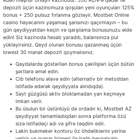
depozit üçün kazinomuza qoşulan yeni oyunçuları 125%
bonus + 250 pulsuz fırlanma gözləyir. Mostbet Online
casino həyəcanını yaşamaq şansınızı qaçırmayın – bu
gün qeydiyyatdan keçin və qarşılama bonusunuzu əldə
edin! Siz kazinoda hesab yaradıb, balansınıza pul
yükləyirsiniz. Qeyd olunan bonusu qazanmaq üçün
lowest 30 manat depozit qoymalısınız.
Qaydalarda göstərilən bonus çəkilişləri üçün bütün
şərtlərə əməl edin.
Cib telefonu əlavə edin (alternativ bir metoddan
istifadə edərək qeydiyyata alındıqda).
Sayt güzgüsü aktiv bloklamadan yan keçməyə
imkan verir.
Bu üsulun bir üstünlüyü də ordadır ki, Mostbet AZ
qeydiyyat tamamladıqdan sonra platforma özü
sizə istifadəçi adı və şifrə təqdim edir.
Lakin bukmeker kontoru öz öhdəliklərini yerinə
yetirir və qumar biznesi ilə bağlı beynəlxalq