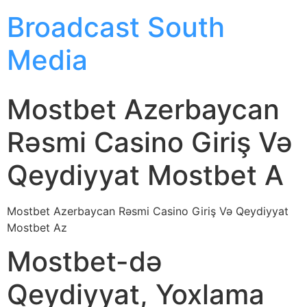
Broadcast South
Media
Mostbet Azerbaycan
Rəsmi Casino Giriş Və
Qeydiyyat Mostbet A
Mostbet Azerbaycan Rəsmi Casino Giriş Və Qeydiyyat
Mostbet Az
Mostbet-də
Qeydiyyat, Yoxlama