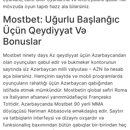
mövzuda oyun tapıb həzz ala bilərsiniz.
Mostbet: Uğurlu Başlanğıc
Üçün Qeydiyyat Və
Bonuslar
Mostbet ninety days Az qeydiyyat üçün Azərbaycandan
olan oyunçuları qəbul edir və bukmeker kontorunun
saytında siz Azərbaycan milli valyutası – AZN ilə hesab
aça bilərsiniz. Həmçinin saytda və mobil proqramlarda
oyunçuların rahatlığı üçün Azərbaycan qabığından
istifadə etmək mümkündür. Mostbetin qlobal səfiri Roma
və İtaliyanın əfsanəvi yarımmüdafiəçisi Françesko
Tottidir. Azərbaycanda Mostbet 90 yerli MMA
döyüşçüsü Nəriman Abbasovla əməkdaşlıq edir. Saytın
və tətbiqlərin interfeysi və dizaynı oxşardır və
funksionallıq baxımından bütün qabıqlar bir-birindən heç