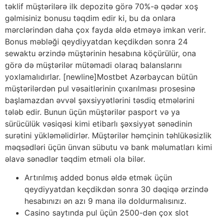
təklif müştərilərə ilk depozitə görə 70%-ə qədər xoş
gəlmisiniz bonusu təqdim edir ki, bu da onlara
mərclərindən daha çox fayda əldə etməyə imkan verir.
Bonus məbləği qeydiyyatdan keçdikdən sonra 24
sewaktu ərzində müştərinin hesabına köçürülür, ona
görə də müştərilər mütəmadi olaraq balanslarını
yoxlamalıdırlar. [newline]Mostbet Azərbaycan bütün
müştərilərdən pul vəsaitlərinin çıxarılması prosesinə
başlamazdan əvvəl şəxsiyyətlərini təsdiq etmələrini
tələb edir. Bunun üçün müştərilər pasport və ya
sürücülük vəsiqəsi kimi etibarlı şəxsiyyət sənədinin
surətini yükləməlidirlər. Müştərilər həmçinin təhlükəsizlik
məqsədləri üçün ünvan sübutu və bank məlumatları kimi
əlavə sənədlər təqdim etməli ola bilər.
Artırılmış added bonus əldə etmək üçün
qeydiyyatdan keçdikdən sonra 30 dəqiqə ərzində
hesabınızı ən azı 9 mana ilə doldurmalısınız.
Casino saytında pul üçün 2500-dən çox slot